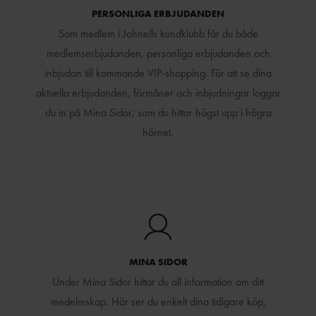
PERSONLIGA ERBJUDANDEN
Som medlem i Johnells kundklubb får du både
medlemserbjudanden, personliga erbjudanden och
inbjudan till kommande VIP-shopping. För att se dina
aktuella erbjudanden, förmåner och inbjudningar loggar
du in på Mina Sidor, som du hittar högst upp i högra
hörnet.
MINA SIDOR
Under Mina Sidor hittar du all information om ditt
medelmskap. Här ser du enkelt dina tidigare köp,