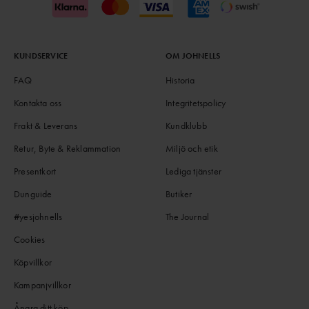
KUNDSERVICE
OM JOHNELLS
FAQ
Historia
Kontakta oss
Integritetspolicy
Frakt & Leverans
Kundklubb
Retur, Byte & Reklammation
Miljö och etik
Presentkort
Lediga tjänster
Dunguide
Butiker
#yesjohnells
The Journal
Cookies
Köpvillkor
Kampanjvillkor
Ångra ditt köp