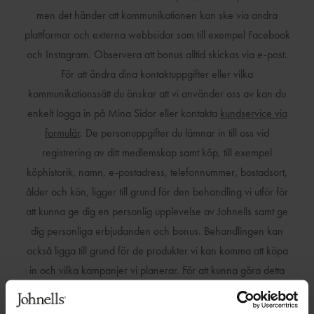
men det händer att kommunikationen kan ske via andra
plattformar och externa webbsidor som till exempel Facebook
och Instagram. Observera att bonus alltid skickas via e-post.
För att ändra dina kontaktuppgifter eller vilka
kommunikationssätt du önskar att vi använder oss av kan du
enkelt logga in på Mina Sidor eller kontakta
kundservice via
formulär
. De personuppgifter du lämnar in till oss vid
registrering av ditt medlemskap samt köp, till exempel
köphistorik, namn, e-postadress, telefonnummer, bostadsort,
ålder och kön, ligger till grund för den behandling vi utför för
att kunna ge dig en personlig upplevelse av Johnells samt ge
dig personliga erbjudanden och bonus. Behandlingen kan
också ligga till grund för de produkter vi kan komma att köpa
in och vilka kampanjer vi planerar. För att kunna göra detta
måste vi samla in personuppgifter om dig. Detta gör i
samband med din registrering och dina köp. Uppgifterna finns