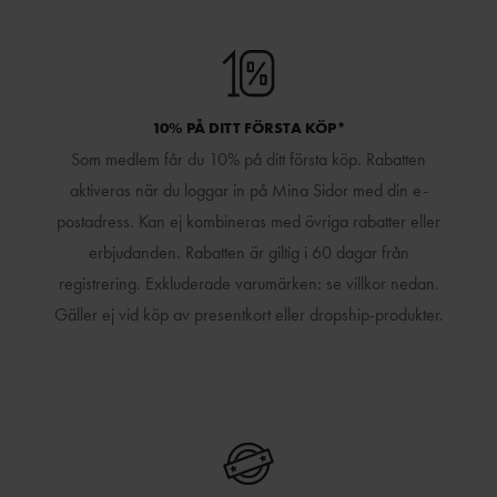
10% PÅ DITT FÖRSTA KÖP*
Som medlem får du 10% på ditt första köp. Rabatten
aktiveras när du loggar in på Mina Sidor med din e-
postadress. Kan ej kombineras med övriga rabatter eller
erbjudanden. Rabatten är giltig i 60 dagar från
registrering. Exkluderade varumärken: se villkor nedan.
Gäller ej vid köp av presentkort eller dropship-produkter.