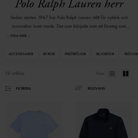
Polo Ralph Lauren herr
Sedan starten 1967 har Polo Ralph Lauren stått för nytänk och
innovation inom mode. Det som började som ett företag som
tillverkade slipsar har idag vuxit till en av världens största
VISA MER
modeleverantörer. Med ett fokus på nytänk kombinerat med
traditionella inslag är Polo Ralph Lauren en unik aktör på
ACCESSOARER
BYXOR
PIKÉTRÖJOR
SKJORTOR
TRÖJO
marknaden.
58
artiklar
Visa:
FILTRERA
RELEVANS