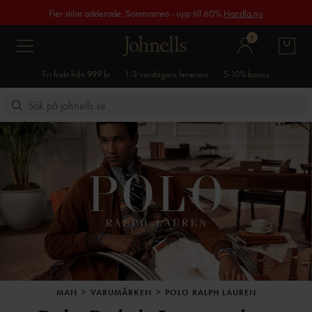
Fler stilar adderade. Sommarrea - upp till 60%
Handla nu
1
Fri frakt från 999 kr
1-3 vardagars leverans
5-10% bonus
MAN
VARUMÄRKEN
POLO RALPH LAUREN