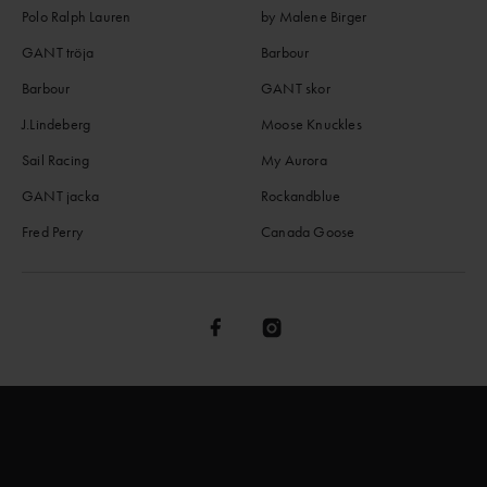
Polo Ralph Lauren
by Malene Birger
GANT tröja
Barbour
Barbour
GANT skor
J.Lindeberg
Moose Knuckles
Sail Racing
My Aurora
GANT jacka
Rockandblue
Fred Perry
Canada Goose