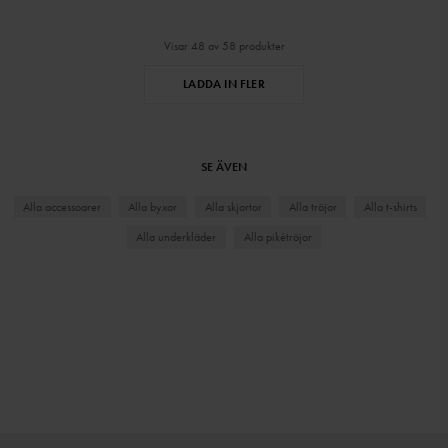
Visar 48 av 58 produkter
LADDA IN FLER
SE ÄVEN
Alla accessoarer
Alla byxor
Alla skjortor
Alla tröjor
Alla t-shirts
Alla underkläder
Alla pikétröjor
⌄
⌄
VISA MER