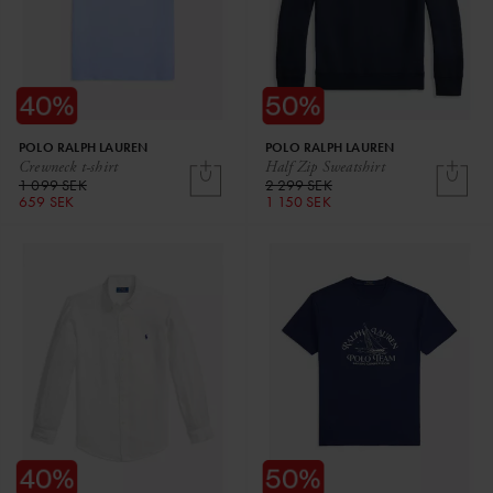
POLO RALPH LAUREN
POLO RALPH LAUREN
Crewneck t-shirt
Half Zip Sweatshirt
1 099 SEK
2 299 SEK
659 SEK
1 150 SEK