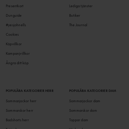
Presentkort
Lediga tjänster
Dunguide
Butiker
#yesjohnells
The Journal
Cookies
Köpvillkor
Kampanjvillkor
Ångra ditt köp
POPULÄRA KATEGORIER HERR
POPULÄRA KATEGORIER DAM
Sommarjackor herr
Sommarjackor dam
Sommarskor herr
Sommarskor dam
Badshorts herr
Toppar dam