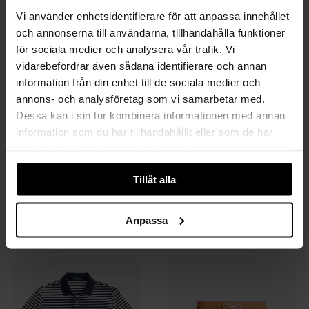
1 799 SEK
1 319 SEK
Vi använder enhetsidentifierare för att anpassa innehållet
och annonserna till användarna, tillhandahålla funktioner
för sociala medier och analysera vår trafik. Vi
vidarebefordrar även sådana identifierare och annan
information från din enhet till de sociala medier och
annons- och analysföretag som vi samarbetar med.
Dessa kan i sin tur kombinera informationen med annan
information som du har tillhandahållit eller som de har
samlat in när du har använt deras tjänster.
Tillåt alla
POLO RALPH LAUREN
POLO RALPH LAUREN
Oxford Stripe Shirt
Custom fit oxford
Anpassa
2 199 SEK
1 899 SEK
1 319 SEK