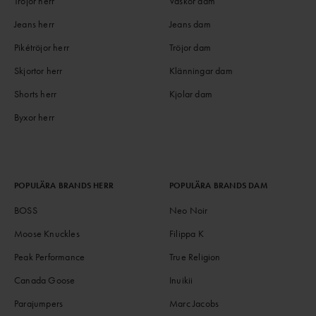
Tröjor herr
Väskor dam
Jeans herr
Jeans dam
Pikétröjor herr
Tröjor dam
Skjortor herr
Klänningar dam
Shorts herr
Kjolar dam
Byxor herr
POPULÄRA BRANDS HERR
POPULÄRA BRANDS DAM
BOSS
Neo Noir
Moose Knuckles
Filippa K
Peak Performance
True Religion
Canada Goose
Inuikii
Parajumpers
Marc Jacobs