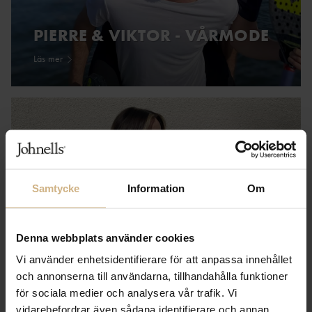
PIERRE & VIKTOR - VÅRMODE
Läs mer
Samtycke
Information
Om
Denna webbplats använder cookies
Vi använder enhetsidentifierare för att anpassa innehållet
och annonserna till användarna, tillhandahålla funktioner
för sociala medier och analysera vår trafik. Vi
VICTORIAS STIL - VÅRNYHETER
vidarebefordrar även sådana identifierare och annan