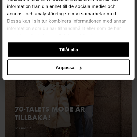
information från din enhet till de sociala medier och
Läs mer
annons- och analysföretag som vi samarbetar med.
Dessa kan i sin tur kombinera informationen med annan
information som du har tillhandahållit eller som de har
samlat in när du har använt deras tjänster.
Tillåt alla
Anpassa
70-TALETS MODE ÄR
TILLBAKA!
Läs mer