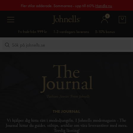
Fler stilar adderade. Sommarrea - upp till 60%
Handla nu
1
Fri frakt från 999 kr
1-3 vardagars leverans
5-10% bonus
THE JOURNAL
Vi hjälper dig hitta rätt i modedjungeln. I Johnells modemagasin - The
Journal hittar du guider, stiltips, artiklar om våra leverantörer med mera.
Trevlig läsning!