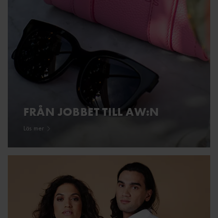
FRÅN JOBBET TILL AW:N
Läs mer