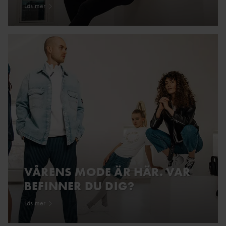
Läs mer
VÅRENS MODE ÄR HÄR. VAR
BEFINNER DU DIG?
Läs mer