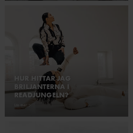
HUR HITTAR JAG
BRILJANTERNA I
READJUNGELN?
Läs mer