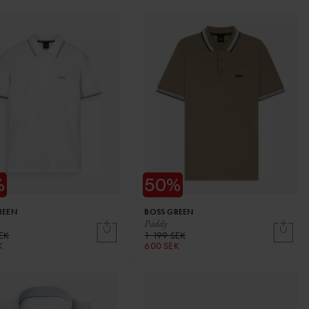
REEN
BOSS GREEN
Paddy
SEK
1 199 SEK
K
600 SEK