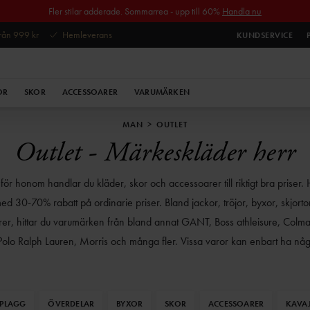
Fler stilar adderade. Sommarrea - upp till 60%
Handla nu
 från 999 kr
Hemleverans
KUNDSERVICE
OR
SKOR
ACCESSOARER
VARUMÄRKEN
MAN
OUTLET
Outlet - Märkeskläder herr
 för honom handlar du kläder, skor och accessoarer till riktigt bra priser. 
 30-70% rabatt på ordinarie priser. Bland jackor, tröjor, byxor, skjortor, 
er, hittar du varumärken från bland annat GANT, Boss athleisure, Colm
Polo Ralph Lauren, Morris och många fler. Vissa varor kan enbart ha någ
 och därför gäller det att vara snabb om du hittar något du gillar. Handla
oritmärken till otroliga priser! I vår outlet erbjuder vi dig: * 30-70% rabat
priser * Exklusiva varumärken * Snabba leveranser
RPLAGG
ÖVERDELAR
BYXOR
SKOR
ACCESSOARER
KAVA