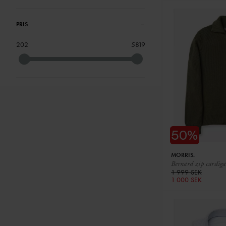
PRIS
–
202
5819
MORRIS.
Bernard zip cardig
1 999 SEK
1 000 SEK