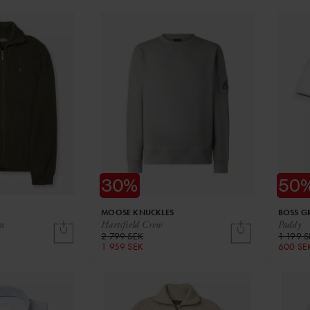
MOOSE KNUCKLES
BOSS G
an
Hartsfield Crew
Paddy
2 799 SEK
1 199 
1 959 SEK
600 SE