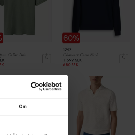
1797
pen Collar Polo
Chatwick Crew Neck
SEK
1 699 SEK
SEK
680 SEK
Om