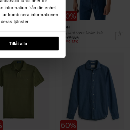
andahålla funktioner för
n information från din enhet
 tur kombinera informationen
deras tjänster.
ETON
k Crew Neck
Jacquard Open Collar Polo
SEK
1 999 SEK
K
1 199 SEK
Tillåt alla