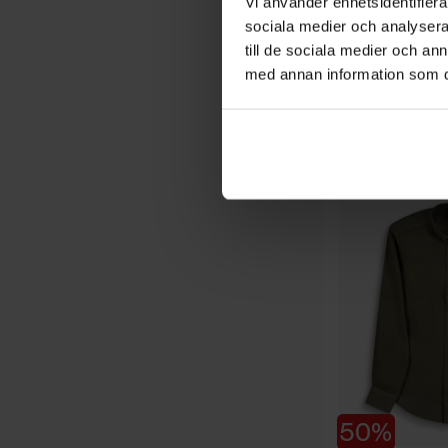
Vi använder enhetsidentifierar
sociala medier och analysera 
till de sociala medier och a
med annan information som du 
SAIL RACING
Wind Pigment Tee
699 SEK
419 SEK