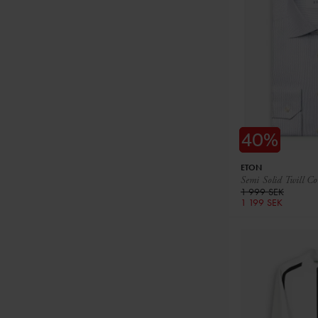
ETON
Semi Solid Twill C
1 999 SEK
1 199 SEK