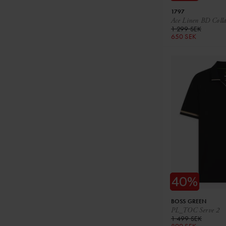
1797
Ace Linen BD Colla
1 299 SEK
650 SEK
BOSS GREEN
PL_TOC Serve 2
1 499 SEK