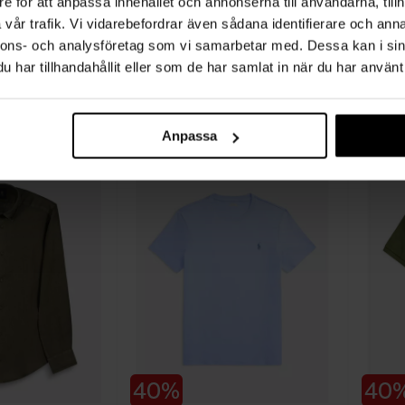
e för att anpassa innehållet och annonserna till användarna, tillh
vår trafik. Vi vidarebefordrar även sådana identifierare och anna
nnons- och analysföretag som vi samarbetar med. Dessa kan i sin
har tillhandahållit eller som de har samlat in när du har använt 
ETON
1797
Semi Solid Effect Slim
Chatwic
1 699 SEK
1 699 
1 019 SEK
680 SE
Anpassa