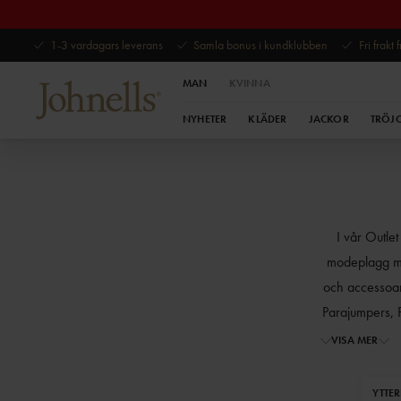
1-3 vardagars leverans
Samla bonus i kundklubben
Fri frakt
MAN
KVINNA
NYHETER
KLÄDER
JACKOR
TRÖJ
I vår Outlet
modeplagg med
och accessoar
Parajumpers, 
storlekar kvar
VISA MER
från dina fav
YTTE