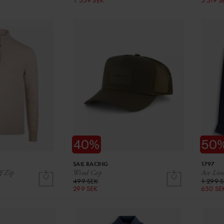
1 559 SEK
5 519 S
SAIL RACING
1797
f Zip
Wind Cap
Ace Lin
499 SEK
1 299 
299 SEK
650 SE