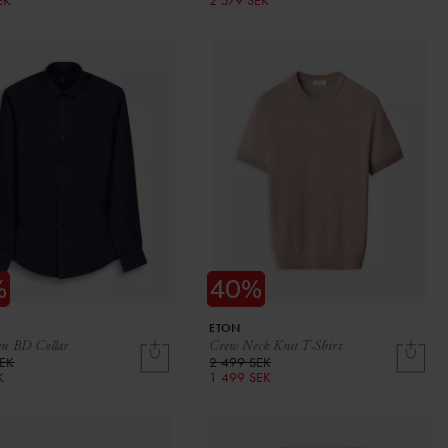
EK
2 579 SEK
ETON
en BD Collar
Crew Neck Knit T-Shirt
SEK
2 499 SEK
K
1 499 SEK