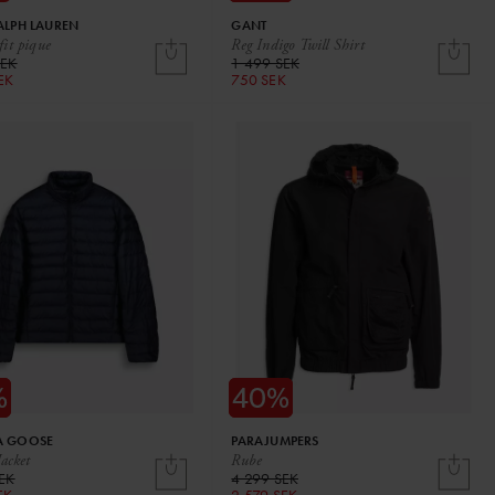
ALPH LAUREN
GANT
it pique
Reg Indigo Twill Shirt
SEK
1 499 SEK
EK
750 SEK
A GOOSE
PARAJUMPERS
Jacket
Rube
SEK
4 299 SEK