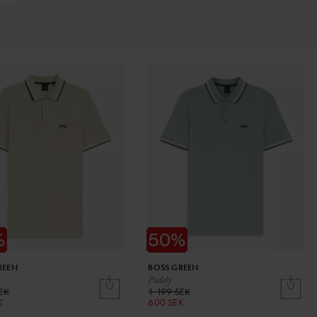
REEN
BOSS GREEN
Paddy
SEK
1 199 SEK
K
600 SEK