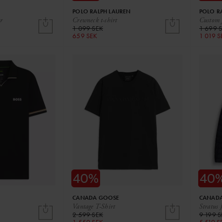
POLO RALPH LAUREN
POLO R
r
Crewneck t-shirt
Custom f
1 099 SEK
1 699 
659 SEK
1 019 S
CANADA GOOSE
CANAD
Vantage T-Shirt
Stratus 
2 599 SEK
9 199 