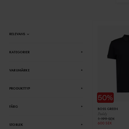
RELEVANS
KATEGORIER
+
VARUMÄRKE
+
PRODUKTTYP
+
FÄRG
+
BOSS GREEN
Paddy
1 199 SEK
600 SEK
STORLEK
+