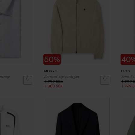
MORRIS.
ETON
ontemp
Bernard zip cardigan
Semi Sol
1 999 SEK
1 999 
1 000 SEK
1 199 