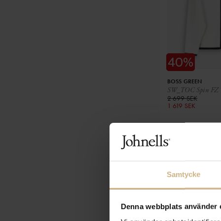
BOSS GREEN
SW_TOC Spin FZ
2 699 SEK
1 619 SEK
Samtycke
Denna webbplats använder 