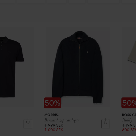
MORRIS.
BOSS G
Bernard zip cardigan
Paddy
1 999 SEK
1 199 
1 000 SEK
600 SE