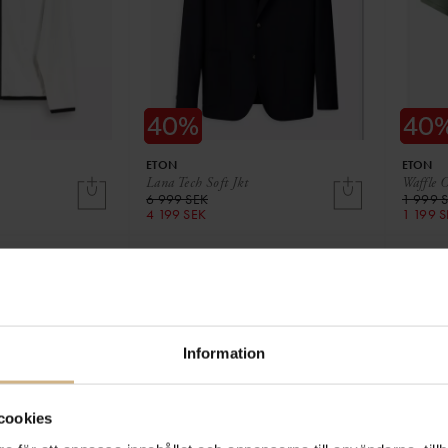
ETON
ETON
Lana Tech Soft Jkt
Waffle O
6 999 SEK
1 999 
4 199 SEK
1 199 
Information
cookies