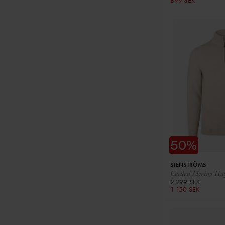
899 SEK
STENSTRÖMS
Carded Merino Hal
2 299 SEK
1 150 SEK