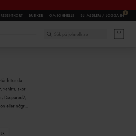
1
PRESENTKORT
BUTIKER
OM JOHNELLS
BLI MEDLEM / LOGGA IN
Här hittar du
t-shirts, skor
ar, Dsquared2,
on eller några
 exklusivt mode
t på ordinarie
JER