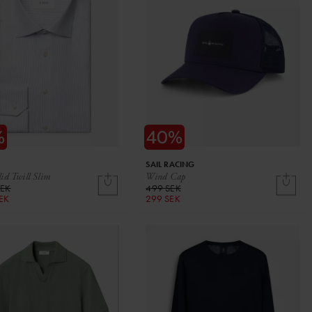
SAIL RACING
id Twill Slim
Wind Cap
SEK
499 SEK
SEK
299 SEK