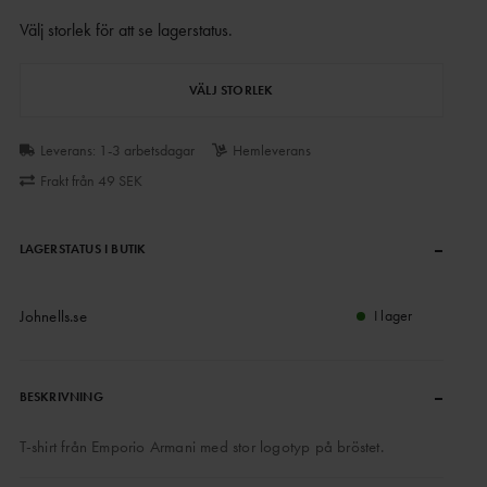
Välj storlek för att se lagerstatus
.
VÄLJ STORLEK
Leverans: 1-3 arbetsdagar
Hemleverans
Frakt från 49 SEK
–
LAGERSTATUS I BUTIK
Johnells.se
I lager
–
BESKRIVNING
T-shirt från Emporio Armani med stor logotyp på bröstet.