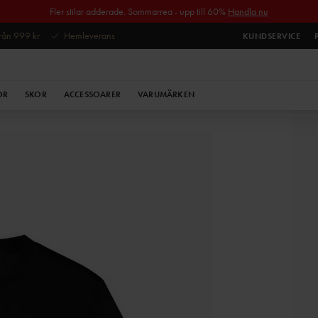
Fler stilar adderade. Sommarrea - upp till 60%
Handla nu
 från 999 kr
Hemleverans
KUNDSERVICE
OR
SKOR
ACCESSOARER
VARUMÄRKEN