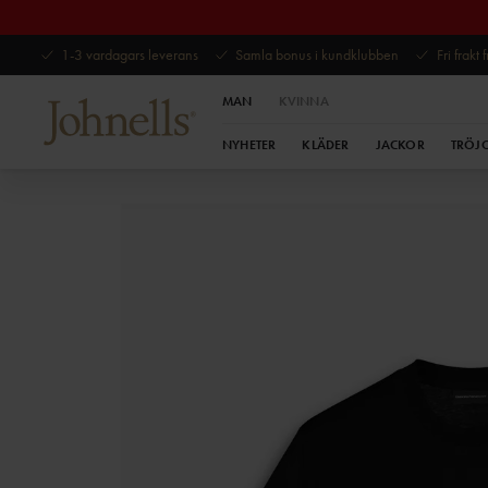
1-3 vardagars leverans
Samla bonus i kundklubben
Fri frakt
MAN
KVINNA
NYHETER
KLÄDER
JACKOR
TRÖJ