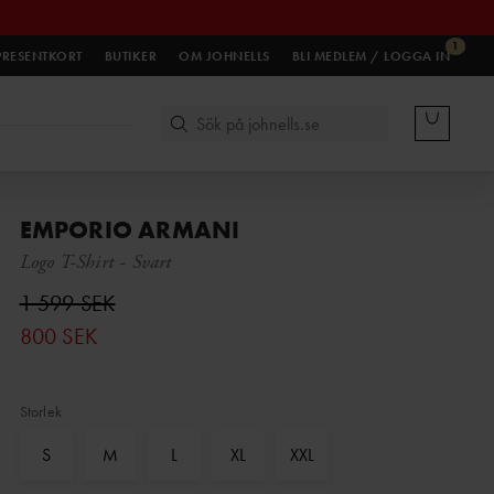
1
PRESENTKORT
BUTIKER
OM JOHNELLS
BLI MEDLEM / LOGGA IN
EMPORIO ARMANI
Logo T-Shirt
-
Svart
1 599 SEK
800 SEK
Storlek
S
M
L
XL
XXL