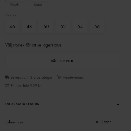
Black
Sand
Storlek
46
48
50
52
54
56
Välj storlek för att se lagerstatus
.
VÄLJ STORLEK
Leverans: 1-3 arbetsdagar
Hemleverans
Fri frakt från 999 kr
–
LAGERSTATUS I BUTIK
Johnells.se
I lager