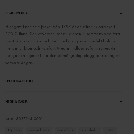
–
BESKRIVNING
Highgate linen shirt jacket från 1797 är en stilren skjortjacka i
100 % linne. Den ofodrade konstruktionen tillsammans med fyra
praktiska patchfickor och tre innerfickor ger en perfekt balans
mellan funktion och komfort. Med sin tidlösa safariinspirerade
design och regular fit är den ett mångsidigt plagg för säsongens
varmare dagar.
+
SPECIFIKATIONER
+
PRISHISTORIK
Art.nr.
3087245-0001
Nyheter
Sommarkläder
Overshirts
Linnekläder
1797