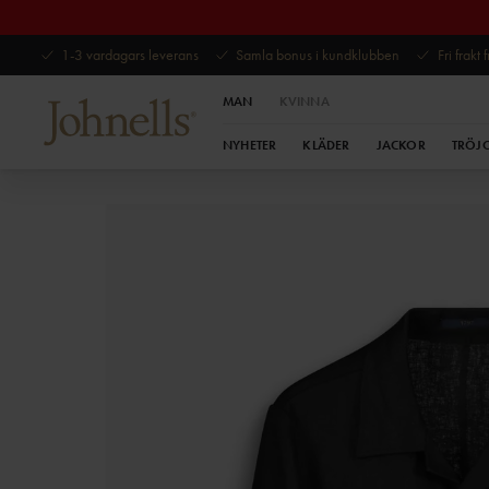
1-3 vardagars leverans
Samla bonus i kundklubben
Fri frakt
MAN
KVINNA
NYHETER
KLÄDER
JACKOR
TRÖJ