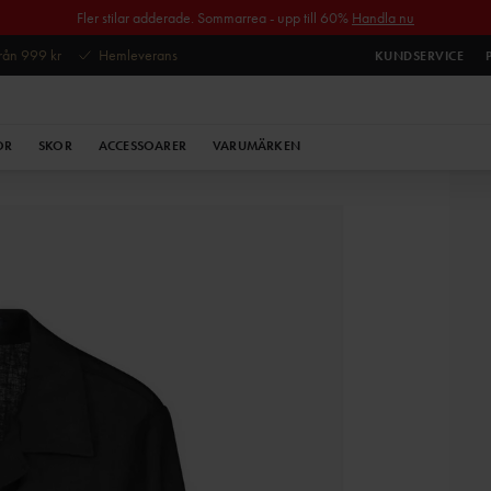
Fler stilar adderade. Sommarrea - upp till 60%
Handla nu
 från 999 kr
Hemleverans
KUNDSERVICE
OR
SKOR
ACCESSOARER
VARUMÄRKEN