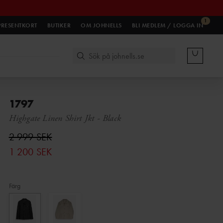
1
PRESENTKORT
BUTIKER
OM JOHNELLS
BLI MEDLEM / LOGGA IN
1797
Highgate Linen Shirt Jkt
-
Black
2 999 SEK
1 200 SEK
Färg