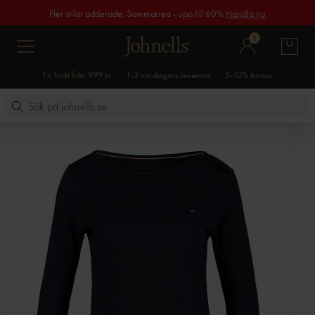
Fler stilar adderade. Sommarrea - upp till 60%
Handla nu
1
Fri frakt från 999 kr
1-3 vardagars leverans
5-10% bonus