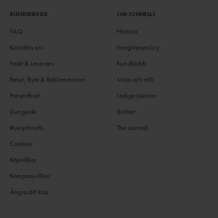
KUNDSERVICE
OM JOHNELLS
FAQ
Historia
Kontakta oss
Integritetspolicy
Frakt & Leverans
Kundklubb
Retur, Byte & Reklammation
Miljö och etik
Presentkort
Lediga tjänster
Dunguide
Butiker
#yesjohnells
The Journal
Cookies
Köpvillkor
Kampanjvillkor
Ångra ditt köp