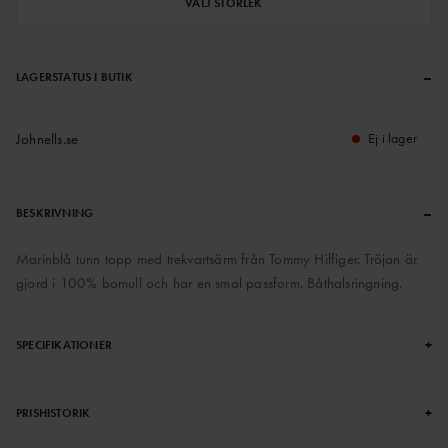
VÄLJ STORLEK
–
LAGERSTATUS I BUTIK
Johnells.se
Ej i lager
–
BESKRIVNING
Marinblå tunn topp med trekvartsärm från Tommy Hilfiger. Tröjan är
gjord i 100% bomull och har en smal passform. Båthalsringning.
+
SPECIFIKATIONER
+
PRISHISTORIK