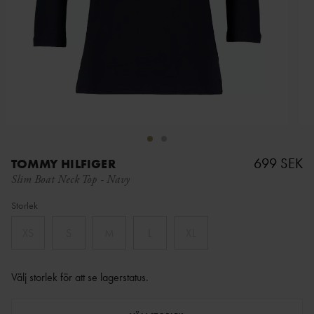
699 SEK
TOMMY HILFIGER
Slim Boat Neck Top
-
Navy
Storlek
XS
S
M
L
XL
Välj storlek för att se lagerstatus
.