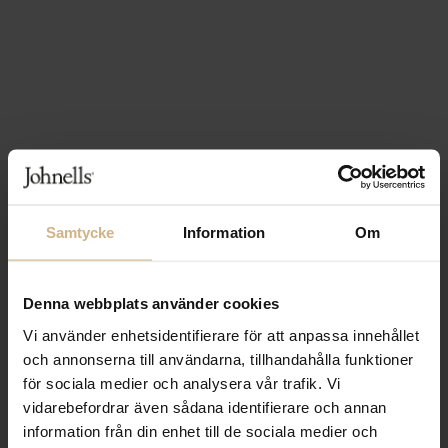
1-3 VARDAGARS LEVERANS
Samtycke
Information
Om
FRI FRAKT FRÅN 999 KR
SAMLA BONUS I KUNDKLUBBEN
Denna webbplats använder cookies
Vi använder enhetsidentifierare för att anpassa innehållet
och annonserna till användarna, tillhandahålla funktioner
Håll dig uppdaterad
för sociala medier och analysera vår trafik. Vi
PRENUMERERA PÅ VÅRT NYHETSBREV
vidarebefordrar även sådana identifierare och annan
information från din enhet till de sociala medier och