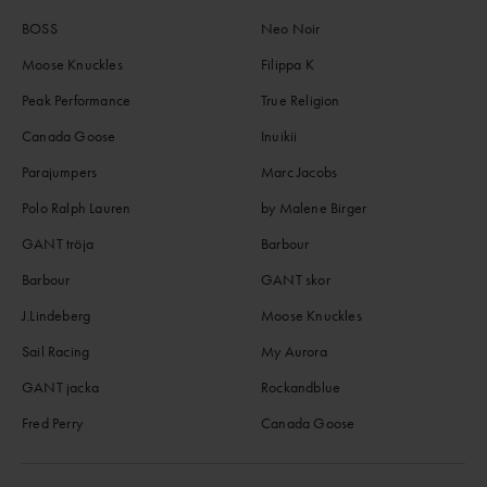
BOSS
Neo Noir
Moose Knuckles
Filippa K
Peak Performance
True Religion
Canada Goose
Inuikii
Parajumpers
Marc Jacobs
Polo Ralph Lauren
by Malene Birger
GANT tröja
Barbour
Barbour
GANT skor
J.Lindeberg
Moose Knuckles
Sail Racing
My Aurora
GANT jacka
Rockandblue
Fred Perry
Canada Goose