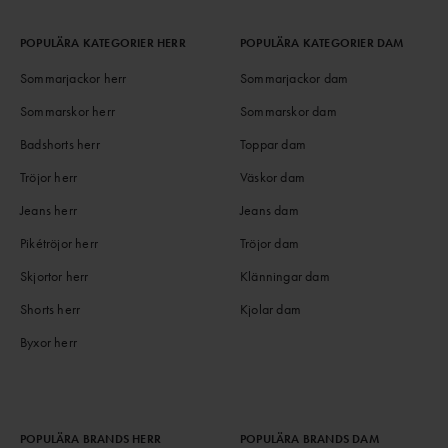
POPULÄRA KATEGORIER HERR
POPULÄRA KATEGORIER DAM
Sommarjackor herr
Sommarjackor dam
Sommarskor herr
Sommarskor dam
Badshorts herr
Toppar dam
Tröjor herr
Väskor dam
Jeans herr
Jeans dam
Pikétröjor herr
Tröjor dam
Skjortor herr
Klänningar dam
Shorts herr
Kjolar dam
Byxor herr
POPULÄRA BRANDS HERR
POPULÄRA BRANDS DAM