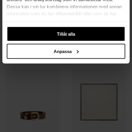
Dessa kan i sin tur kombinera informationen med annan
information som du har tillhandahållit eller som de har
samlat in när du har använt deras tjänster.
Tillåt alla
BY MALENE BIRGER
BY MALENE BIRGER
Ouma Belt
Zoilo Belt
Anpassa
1 099 SEK
1 599 SEK