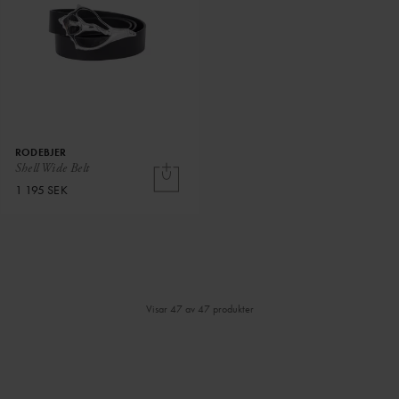
RODEBJER
Shell Wide Belt
1 195 SEK
Visar 47 av 47 produkter
⌄
⌄
VISA MER