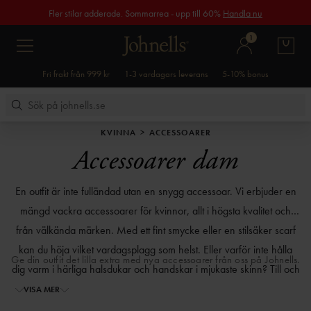
Fler stilar adderade. Sommarrea - upp till 60%
Handla nu
1
Fri frakt från 999 kr
1-3 vardagars leverans
5-10% bonus
KVINNA
ACCESSOARER
Accessoarer dam
En outfit är inte fulländad utan en snygg accessoar. Vi erbjuder en
mängd vackra accessoarer för kvinnor, allt i högsta kvalitet och
från välkända märken. Med ett fint smycke eller en stilsäker scarf
kan du höja vilket vardagsplagg som helst. Eller varför inte hålla
Ge din outfit det lilla extra med nya accessoarer från oss på Johnells.
dig varm i härliga halsdukar och handskar i mjukaste skinn? Till och
med mobilen kan få ett lyft då vi även erbjuder trendiga
VISA MER
mobilfodral.