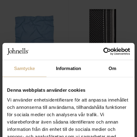
Samtycke
Information
Om
BECKSÖNDERGAARD APS
BY MALENE BIRGER
Milly Scarf
Julee Scarf
699 SEK
Denna webbplats använder cookies
1 099 SEK
419 SEK
Vi använder enhetsidentifierare för att anpassa innehållet
och annonserna till användarna, tillhandahålla funktioner
för sociala medier och analysera vår trafik. Vi
vidarebefordrar även sådana identifierare och annan
information från din enhet till de sociala medier och
annons- och analysföretag som vi samarbetar med.