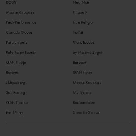
BOSS
Neo Noir
Moose Knuckles
Filippa K
Peak Performance
True Religion
Canada Goose
Inuikii
Parajumpers
Marc Jacobs
Polo Ralph Lauren
by Malene Birger
GANT tröja
Barbour
Barbour
GANT skor
J.Lindeberg
Moose Knuckles
Sail Racing
My Aurora
GANT jacka
Rockandblue
Fred Perry
Canada Goose