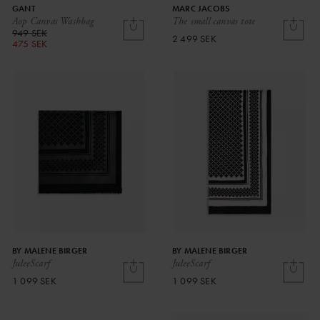
GANT
MARC JACOBS
Aop Canvas Washbag
The small canvas tote
949 SEK
2 499 SEK
475 SEK
BY MALENE BIRGER
BY MALENE BIRGER
JuleeScarf
JuleeScarf
1 099 SEK
1 099 SEK