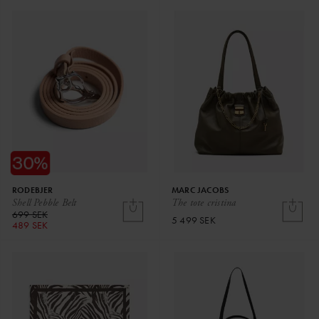
RODEBJER
MARC JACOBS
Shell Pebble Belt
The tote cristina
699 SEK
5 499 SEK
489 SEK