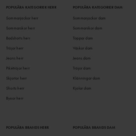
POPULÄRA KATEGORIER HERR
POPULÄRA KATEGORIER DAM
Sommarjackor herr
Sommarjackor dam
Sommarskor herr
Sommarskor dam
Badshorts herr
Toppar dam
Tröjor herr
Väskor dam
Jeans herr
Jeans dam
Pikétröjor herr
Tröjor dam
Skjortor herr
Klänningar dam
Shorts herr
Kjolar dam
Byxor herr
POPULÄRA BRANDS HERR
POPULÄRA BRANDS DAM