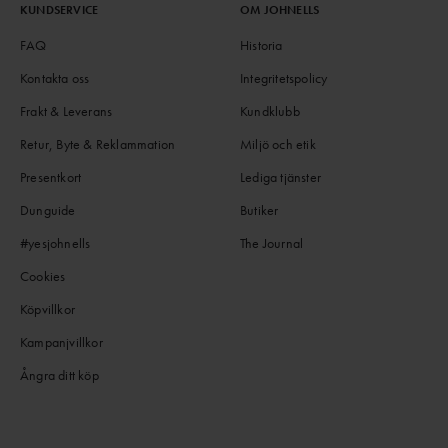
KUNDSERVICE
OM JOHNELLS
FAQ
Historia
Kontakta oss
Integritetspolicy
Frakt & Leverans
Kundklubb
Retur, Byte & Reklammation
Miljö och etik
Presentkort
Lediga tjänster
Dunguide
Butiker
#yesjohnells
The Journal
Cookies
Köpvillkor
Kampanjvillkor
Ångra ditt köp