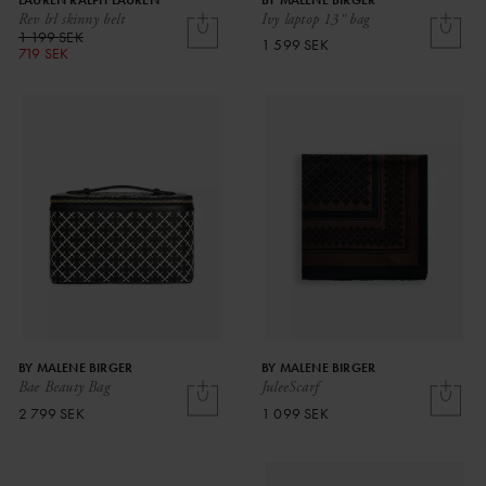
Rev lrl skinny belt
Ivy laptop 13" bag
1 199 SEK
1 599 SEK
719 SEK
BY MALENE BIRGER
BY MALENE BIRGER
Bae Beauty Bag
JuleeScarf
2 799 SEK
1 099 SEK