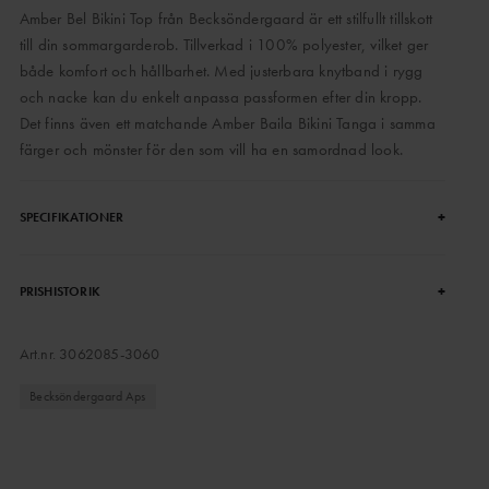
Amber Bel Bikini Top från Becksöndergaard är ett stilfullt tillskott
till din sommargarderob. Tillverkad i 100% polyester, vilket ger
både komfort och hållbarhet. Med justerbara knytband i rygg
och nacke kan du enkelt anpassa passformen efter din kropp.
Det finns även ett matchande Amber Baila Bikini Tanga i samma
färger och mönster för den som vill ha en samordnad look.
+
SPECIFIKATIONER
+
PRISHISTORIK
Art.nr.
3062085-3060
Becksöndergaard Aps