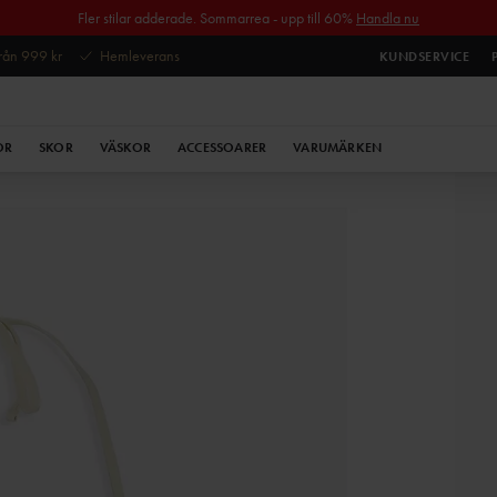
Fler stilar adderade. Sommarrea - upp till 60%
Handla nu
 från 999 kr
Hemleverans
KUNDSERVICE
OR
SKOR
VÄSKOR
ACCESSOARER
VARUMÄRKEN