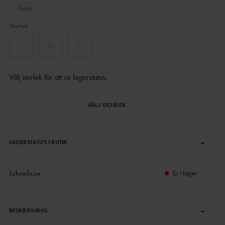
Grön
Storlek
S
M
L
Välj storlek för att se lagerstatus
.
VÄLJ STORLEK
–
LAGERSTATUS I BUTIK
Johnells.se
Ej i lager
–
BESKRIVNING