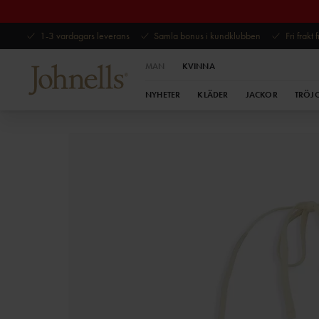
1-3 vardagars leverans
Samla bonus i kundklubben
Fri frakt
MAN
KVINNA
NYHETER
KLÄDER
JACKOR
TRÖJ