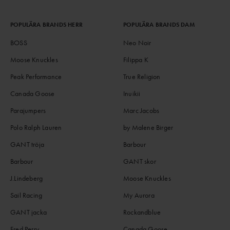
POPULÄRA BRANDS HERR
POPULÄRA BRANDS DAM
BOSS
Neo Noir
Moose Knuckles
Filippa K
Peak Performance
True Religion
Canada Goose
Inuikii
Parajumpers
Marc Jacobs
Polo Ralph Lauren
by Malene Birger
GANT tröja
Barbour
Barbour
GANT skor
J.Lindeberg
Moose Knuckles
Sail Racing
My Aurora
GANT jacka
Rockandblue
Fred Perry
Canada Goose