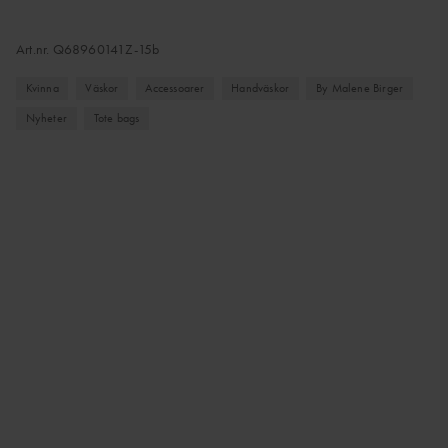
Art.nr.
Q68960141Z-15b
Kvinna
Väskor
Accessoarer
Handväskor
By Malene Birger
Nyheter
Tote bags