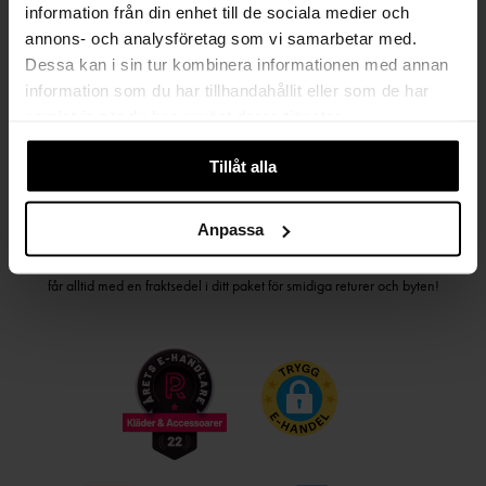
information från din enhet till de sociala medier och
PRENUMERERA PÅ VÅRT NYHETSBREV
annons- och analysföretag som vi samarbetar med.
Dessa kan i sin tur kombinera informationen med annan
Kvinna
Man
information som du har tillhandahållit eller som de har
samlat in när du har använt deras tjänster.
PRENUMERERA
Tillåt alla
HANDLA TRYGGT OCH SMIDIGT
Anpassa
Välj det betalsätt som passar dig med Klarna. Vi på Johnells erbjuder flera
bekväma fraktalternativ; utlämningsställe, hemleverans och paketskåp. Du
får alltid med en fraktsedel i ditt paket för smidiga returer och byten!