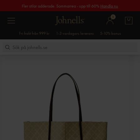
Fler stilar adderade. Sommarrea - upp till 60%
Handla nu
1
Fri frakt från 999 kr
1-3 vardagars leverans
5-10% bonus