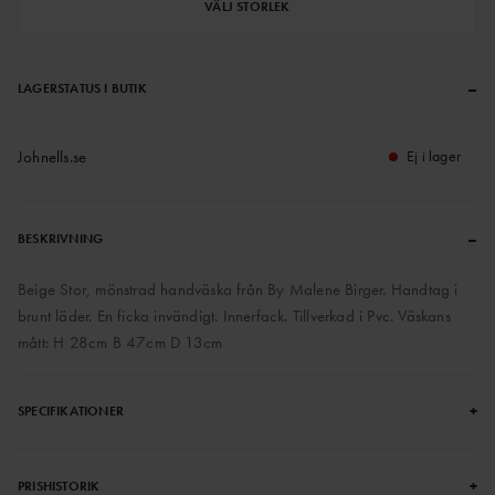
VÄLJ STORLEK
–
LAGERSTATUS I BUTIK
Johnells.se
Ej i lager
–
BESKRIVNING
Beige Stor, mönstrad handväska från By Malene Birger. Handtag i
brunt läder. En ficka invändigt. Innerfack. Tillverkad i Pvc. Väskans
mått: H 28cm B 47cm D 13cm
+
SPECIFIKATIONER
+
PRISHISTORIK