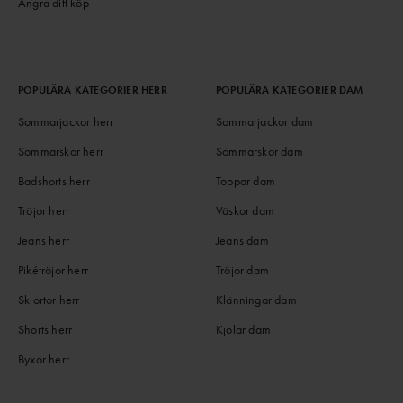
Ångra ditt köp
POPULÄRA KATEGORIER HERR
POPULÄRA KATEGORIER DAM
Sommarjackor herr
Sommarjackor dam
Sommarskor herr
Sommarskor dam
Badshorts herr
Toppar dam
Tröjor herr
Väskor dam
Jeans herr
Jeans dam
Pikétröjor herr
Tröjor dam
Skjortor herr
Klänningar dam
Shorts herr
Kjolar dam
Byxor herr