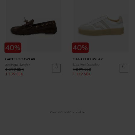
GANT FOOTWEAR
GANT FOOTWEAR
Seabaya Loafer
Cuzima Sneaker
1 899 SEK
1 899 SEK
1 139 SEK
1 139 SEK
Visar 42 av 42 produkter