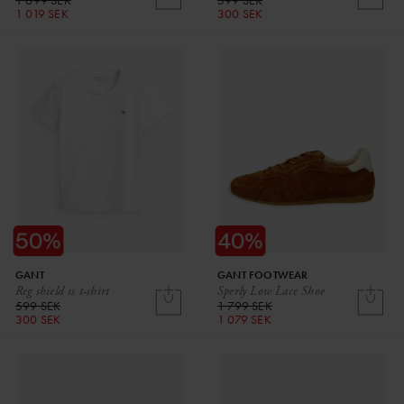
1 699 SEK
599 SEK
1 019 SEK
300 SEK
GANT
GANT FOOTWEAR
Reg shield ss t-shirt
Sperly Low Lace Shoe
599 SEK
1 799 SEK
300 SEK
1 079 SEK