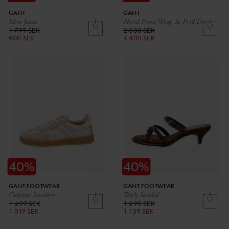
GANT
GANT
Slim Jeans
Floral Print Wrap Ss Frill Dre
1 799 SEK
2 800 SEK
900 SEK
1 400 SEK
GANT FOOTWEAR
GANT FOOTWEAR
Cuzima Sneaker
Tazly Sandal
1 699 SEK
1 899 SEK
1 019 SEK
1 139 SEK