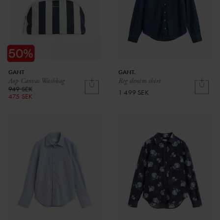
GANT
GANT.
Aop Canvas Washbag
Reg denim shirt
949 SEK
1 499 SEK
475 SEK