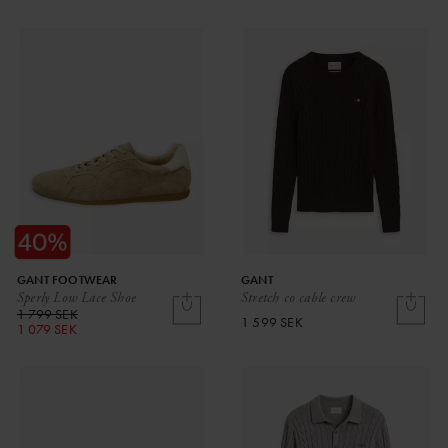
GANT FOOTWEAR
GANT
Sperly Low Lace Shoe
Stretch co cable crew
1 799 SEK
1 599 SEK
1 079 SEK