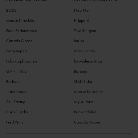
BOSS
Neo Noir
Moose Knuckles
Filippa K
Peak Performance
True Religion
Canada Goose
Inuikii
Parajumpers
Marc Jacobs
Polo Ralph Lauren
by Malene Birger
GANT tröja
Barbour
Barbour
GANT skor
J.Lindeberg
Moose Knuckles
Sail Racing
My Aurora
GANT jacka
Rockandblue
Fred Perry
Canada Goose