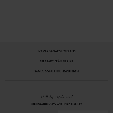
⌄
⌄
VISA MER
1-3 VARDAGARS LEVERANS
FRI FRAKT FRÅN 999 KR
SAMLA BONUS I KUNDKLUBBEN
Håll dig uppdaterad
PRENUMERERA PÅ VÅRT NYHETSBREV