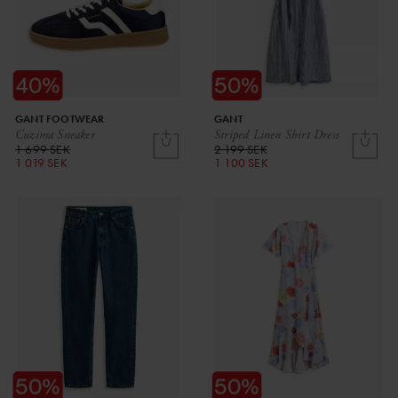
GANT FOOTWEAR
GANT
Cuzima Sneaker
Striped Linen Shirt Dress
1 699 SEK
2 199 SEK
1 019 SEK
1 100 SEK