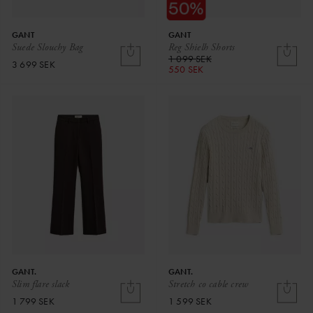
GANT
GANT
Suede Slouchy Bag
Reg Shielh Shorts
1 099 SEK
3 699 SEK
550 SEK
GANT.
GANT.
Slim flare slack
Stretch co cable crew
1 799 SEK
1 599 SEK