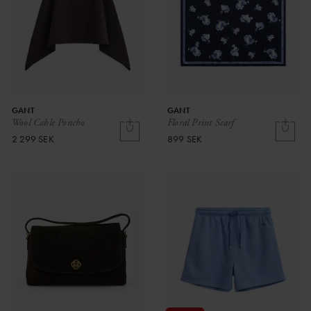
GANT
GANT
Wool Cable Poncho
Floral Print Scarf
2 299 SEK
899 SEK