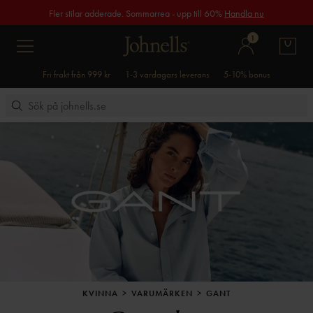
Fler stilar adderade. Sommarrea - upp till 60%
Handla nu
1
Fri frakt från 999 kr
1-3 vardagars leverans
5-10% bonus
KVINNA
VARUMÄRKEN
GANT