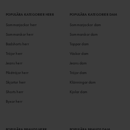
POPULÄRA KATEGORIER HERR
POPULÄRA KATEGORIER DAM
Sommarjackor herr
Sommarjackor dam
Sommarskor herr
Sommarskor dam
Badshorts herr
Toppar dam
Tröjor herr
Väskor dam
Jeans herr
Jeans dam
Pikétröjor herr
Tröjor dam
Skjortor herr
Klänningar dam
Shorts herr
Kjolar dam
Byxor herr
POPULÄRA BRANDS HERR
POPULÄRA BRANDS DAM