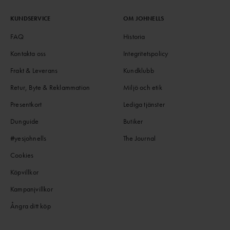
KUNDSERVICE
OM JOHNELLS
FAQ
Historia
Kontakta oss
Integritetspolicy
Frakt & Leverans
Kundklubb
Retur, Byte & Reklammation
Miljö och etik
Presentkort
Lediga tjänster
Dunguide
Butiker
#yesjohnells
The Journal
Cookies
Köpvillkor
Kampanjvillkor
Ångra ditt köp