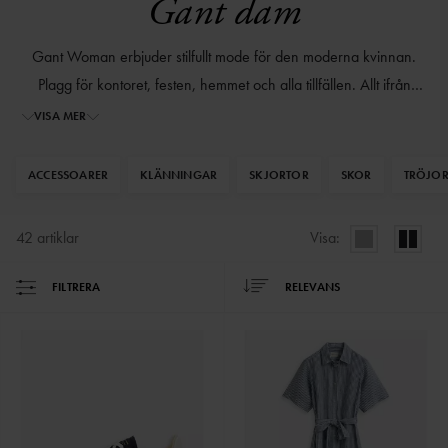
Gant dam
Gant Woman erbjuder stilfullt mode för den moderna kvinnan.
Plagg för kontoret, festen, hemmet och alla tillfällen. Allt ifrån
skräddade jackor till sköna underkläder. Fyll din garderob med
VISA MER
plagg som garanterat ger dig en stilsäkerhet och en bekvämlighet.
Sedan starten 1949 har Gant fokuserat på ett kvalitativt sortiment
ACCESSOARER
KLÄNNINGAR
SKJORTOR
SKOR
TRÖJO
som ska fungera för dig, jämt.
42
artiklar
Visa:
FILTRERA
RELEVANS