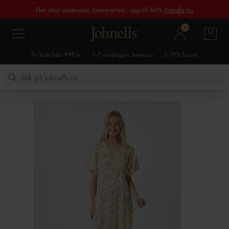
Fler stilar adderade. Sommarrea - upp till 60%
Handla nu
1
Fri frakt från 999 kr
1-3 vardagars leverans
5-10% bonus