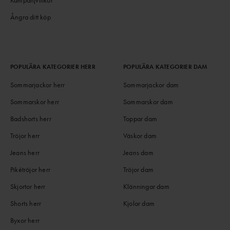
Ångra ditt köp
POPULÄRA KATEGORIER HERR
POPULÄRA KATEGORIER DAM
Sommarjackor herr
Sommarjackor dam
Sommarskor herr
Sommarskor dam
Badshorts herr
Toppar dam
Tröjor herr
Väskor dam
Jeans herr
Jeans dam
Pikétröjor herr
Tröjor dam
Skjortor herr
Klänningar dam
Shorts herr
Kjolar dam
Byxor herr