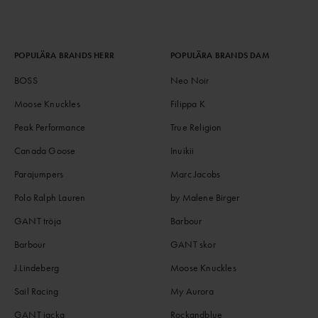
POPULÄRA BRANDS HERR
POPULÄRA BRANDS DAM
BOSS
Neo Noir
Moose Knuckles
Filippa K
Peak Performance
True Religion
Canada Goose
Inuikii
Parajumpers
Marc Jacobs
Polo Ralph Lauren
by Malene Birger
GANT tröja
Barbour
Barbour
GANT skor
J.Lindeberg
Moose Knuckles
Sail Racing
My Aurora
GANT jacka
Rockandblue