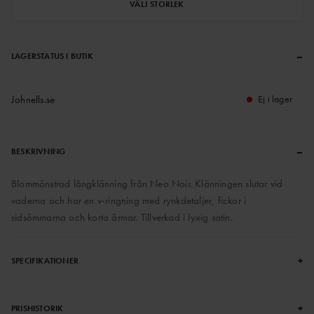
VÄLJ STORLEK
–
LAGERSTATUS I BUTIK
Johnells.se
Ej i lager
–
BESKRIVNING
Blommönstrad långklänning från Neo Noir. Klänningen slutar vid
vaderna och har en v-ringning med rynkdetaljer, fickor i
sidsömmarna och korta ärmar. Tillverkad i lyxig satin.
+
SPECIFIKATIONER
+
PRISHISTORIK