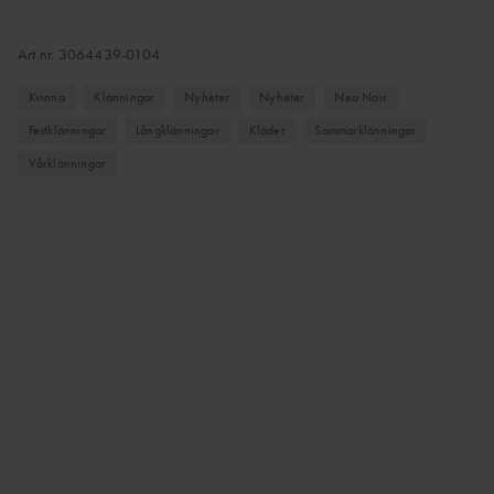
Art.nr.
3064439-0104
Kvinna
Klänningar
Nyheter
Nyheter
Neo Noir
Festklänningar
Långklänningar
Kläder
Sommarklänningar
Vårklänningar