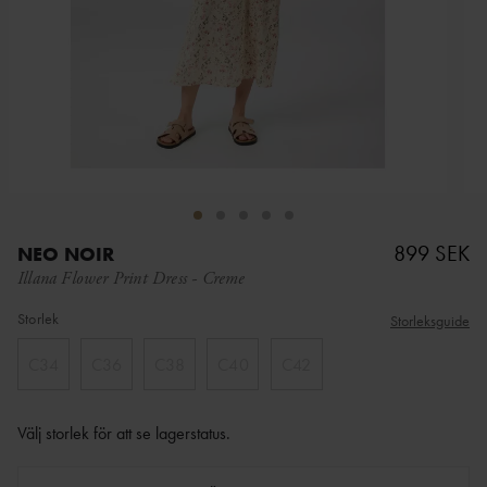
899 SEK
NEO NOIR
Illana Flower Print Dress
-
Creme
Storlek
Storleksguide
C34
C36
C38
C40
C42
Välj storlek för att se lagerstatus
.