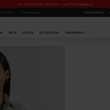
Fler stilar adderade. Sommarrea - upp till 60%
Handla nu
 från 999 kr
Hemleverans
KUNDSERVICE
OR
SKOR
VÄSKOR
ACCESSOARER
VARUMÄRKEN