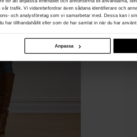
e för att anpassa innehållet och annonserna till användarna, tillh
vår trafik. Vi vidarebefordrar även sådana identifierare och anna
nnons- och analysföretag som vi samarbetar med. Dessa kan i sin
har tillhandahållit eller som de har samlat in när du har använt 
Anpassa