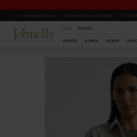
1-3 vardagars leverans
Samla bonus i kundklubben
Fri frakt
MAN
KVINNA
NYHETER
KLÄDER
JACKOR
TRÖJ