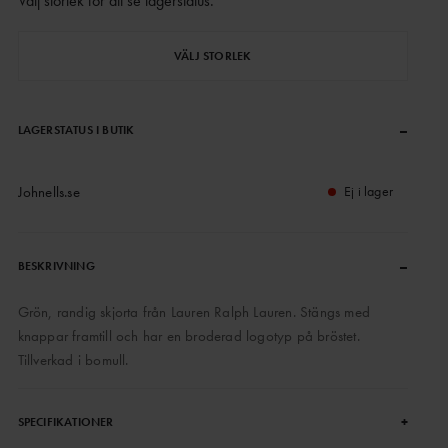
Välj storlek för att se lagerstatus
.
VÄLJ STORLEK
–
LAGERSTATUS I BUTIK
Johnells.se
Ej i lager
–
BESKRIVNING
Grön, randig skjorta från Lauren Ralph Lauren. Stängs med
knappar framtill och har en broderad logotyp på bröstet.
Tillverkad i bomull.
+
SPECIFIKATIONER