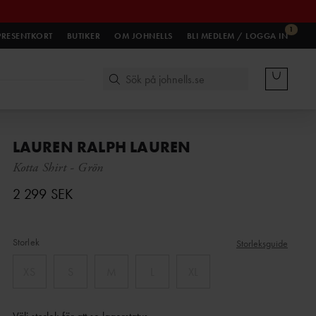
1
PRESENTKORT
BUTIKER
OM JOHNELLS
BLI MEDLEM / LOGGA IN
LAUREN RALPH LAUREN
Kotta Shirt
-
Grön
2 299 SEK
Storlek
Storleksguide
XS
S
M
L
XL