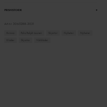
+
PRISHISTORIK
Art.nr.
3065288-3031
Kvinna
Polo Ralph Lauren
Skjortor
Nyheter
Nyheter
Kläder
Skjortor
Vårkläder