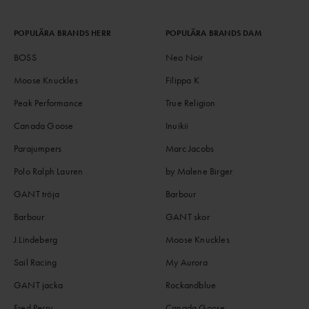
POPULÄRA BRANDS HERR
POPULÄRA BRANDS DAM
BOSS
Neo Noir
Moose Knuckles
Filippa K
Peak Performance
True Religion
Canada Goose
Inuikii
Parajumpers
Marc Jacobs
Polo Ralph Lauren
by Malene Birger
GANT tröja
Barbour
Barbour
GANT skor
J.Lindeberg
Moose Knuckles
Sail Racing
My Aurora
GANT jacka
Rockandblue
Fred Perry
Canada Goose