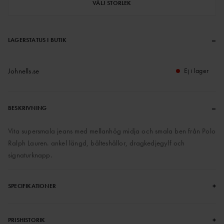
VÄLJ STORLEK
–
LAGERSTATUS I BUTIK
Johnells.se
Ej i lager
–
BESKRIVNING
Vita supersmala jeans med mellanhög midja och smala ben från Polo
Ralph Lauren. ankel längd, bälteshällor, dragkedjegylf och
signaturknapp.
+
SPECIFIKATIONER
+
PRISHISTORIK