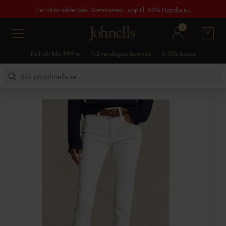
Fler stilar adderade. Sommarrea - upp till 60%
Handla nu
1
Fri frakt från 999 kr
1-3 vardagars leverans
5-10% bonus