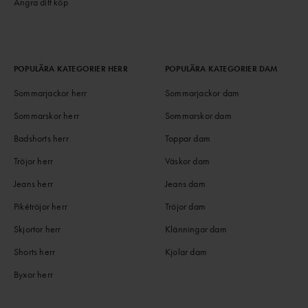
Ångra ditt köp
POPULÄRA KATEGORIER HERR
POPULÄRA KATEGORIER DAM
Sommarjackor herr
Sommarjackor dam
Sommarskor herr
Sommarskor dam
Badshorts herr
Toppar dam
Tröjor herr
Väskor dam
Jeans herr
Jeans dam
Pikétröjor herr
Tröjor dam
Skjortor herr
Klänningar dam
Shorts herr
Kjolar dam
Byxor herr