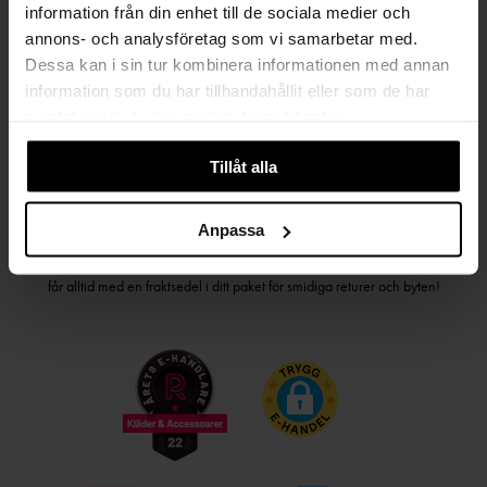
information från din enhet till de sociala medier och
PRENUMERERA PÅ VÅRT NYHETSBREV
annons- och analysföretag som vi samarbetar med.
Dessa kan i sin tur kombinera informationen med annan
Kvinna
Man
information som du har tillhandahållit eller som de har
samlat in när du har använt deras tjänster.
PRENUMERERA
Tillåt alla
HANDLA TRYGGT OCH SMIDIGT
Anpassa
Välj det betalsätt som passar dig med Klarna. Vi på Johnells erbjuder flera
bekväma fraktalternativ; utlämningsställe, hemleverans och paketskåp. Du
får alltid med en fraktsedel i ditt paket för smidiga returer och byten!