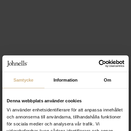
Samtycke
Information
Om
1-3 VARDAGARS LEVERANS
FRI FRAKT FRÅN 999 KR
Denna webbplats använder cookies
SAMLA BONUS I KUNDKLUBBEN
Vi använder enhetsidentifierare för att anpassa innehållet
och annonserna till användarna, tillhandahålla funktioner
för sociala medier och analysera vår trafik. Vi
vidarebefordrar även sådana identifierare och annan