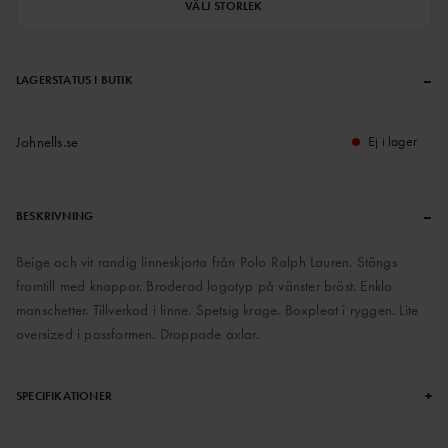
VÄLJ STORLEK
–
LAGERSTATUS I BUTIK
Johnells.se
Ej i lager
–
BESKRIVNING
Beige och vit randig linneskjorta från Polo Ralph Lauren. Stängs
framtill med knappar. Broderad logotyp på vänster bröst. Enkla
manschetter. Tillverkad i linne. Spetsig krage. Boxpleat i ryggen. Lite
oversized i passformen. Droppade axlar.
+
SPECIFIKATIONER