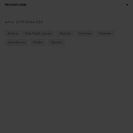
+
PRISHISTORIK
Art.nr.
211910644-003
Kvinna
Polo Ralph Lauren
Skjortor
Nyheter
Nyheter
Linneskjorta
Kläder
Skjortor