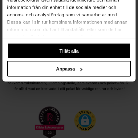
Håll dig uppdaterad
information från din enhet till de sociala medier och
PRENUMERERA PÅ VÅRT NYHETSBREV
annons- och analysföretag som vi samarbetar med.
Dessa kan i sin tur kombinera informationen med annan
Kvinna
Man
information som du har tillhandahållit eller som de har
samlat in när du har använt deras tjänster.
PRENUMERERA
Tillåt alla
Anpassa
HANDLA TRYGGT OCH SMIDIGT
Välj det betalsätt som passar dig med Klarna. Vi på Johnells erbjuder flera
bekväma fraktalternativ; utlämningsställe, hemleverans och paketskåp. Du
får alltid med en fraktsedel i ditt paket för smidiga returer och byten!