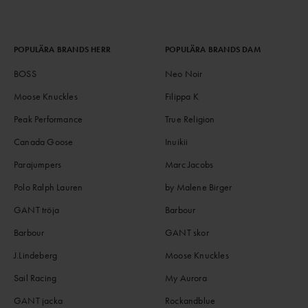
POPULÄRA BRANDS HERR
POPULÄRA BRANDS DAM
BOSS
Neo Noir
Moose Knuckles
Filippa K
Peak Performance
True Religion
Canada Goose
Inuikii
Parajumpers
Marc Jacobs
Polo Ralph Lauren
by Malene Birger
GANT tröja
Barbour
Barbour
GANT skor
J.Lindeberg
Moose Knuckles
Sail Racing
My Aurora
GANT jacka
Rockandblue