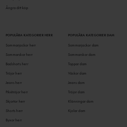
Ångra ditt köp
POPULÄRA KATEGORIER HERR
POPULÄRA KATEGORIER DAM
Sommarjackor herr
Sommarjackor dam
Sommarskor herr
Sommarskor dam
Badshorts herr
Toppar dam
Tröjor herr
Väskor dam
Jeans herr
Jeans dam
Pikétröjor herr
Tröjor dam
Skjortor herr
Klänningar dam
Shorts herr
Kjolar dam
Byxor herr