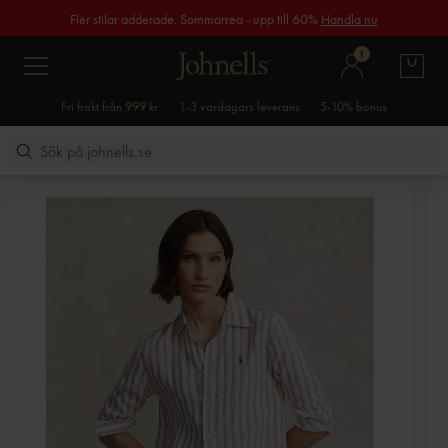
Fler stilar adderade. Sommarrea - upp till 60%
Handla nu
1
Fri frakt från 999 kr
1-3 vardagars leverans
5-10% bonus