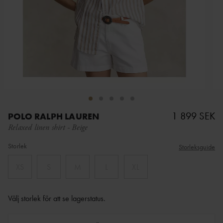
1 899 SEK
POLO RALPH LAUREN
Relaxed linen shirt
-
Beige
Storlek
Storleksguide
XS
S
M
L
XL
Välj storlek för att se lagerstatus
.