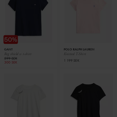
GANT
POLO RALPH LAUREN
Reg shield ss t-shirt
Knitted T-Shirt
599 SEK
1 199 SEK
300 SEK