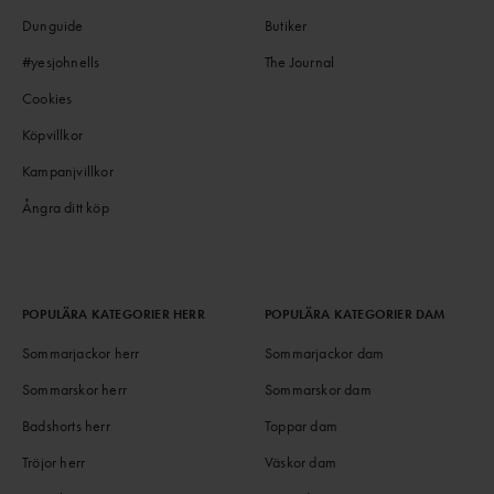
Dunguide
Butiker
#yesjohnells
The Journal
Cookies
Köpvillkor
Kampanjvillkor
Ångra ditt köp
POPULÄRA KATEGORIER HERR
POPULÄRA KATEGORIER DAM
Sommarjackor herr
Sommarjackor dam
Sommarskor herr
Sommarskor dam
Badshorts herr
Toppar dam
Tröjor herr
Väskor dam