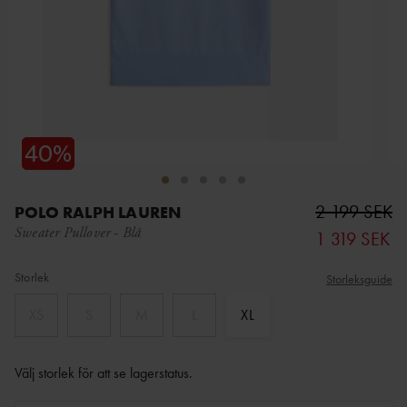
2 199 SEK
POLO RALPH LAUREN
Sweater Pullover
-
Blå
1 319 SEK
Storlek
Storleksguide
XS
S
M
L
XL
Välj storlek för att se lagerstatus
.