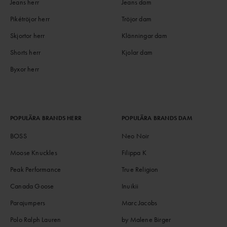
Jeans herr
Jeans dam
Pikétröjor herr
Tröjor dam
Skjortor herr
Klänningar dam
Shorts herr
Kjolar dam
Byxor herr
POPULÄRA BRANDS HERR
POPULÄRA BRANDS DAM
BOSS
Neo Noir
Moose Knuckles
Filippa K
Peak Performance
True Religion
Canada Goose
Inuikii
Parajumpers
Marc Jacobs
Polo Ralph Lauren
by Malene Birger