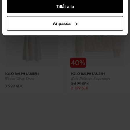
Tillåt alla
Anpassa
POLO RALPH LAUREN
POLO RALPH LAUREN
Woven Wrap Dress
Knit Pullover Sweatshirt
3 599 SEK
3 599 SEK
2 159 SEK