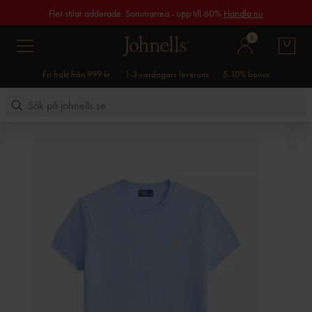
Fler stilar adderade. Sommarrea - upp till 60%
Handla nu
1
Fri frakt från 999 kr
1-3 vardagars leverans
5-10% bonus