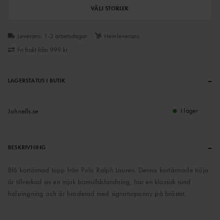
VÄLJ STORLEK
Leverans: 1-3 arbetsdagar
Hemleverans
Fri frakt från 999 kr
–
LAGERSTATUS I BUTIK
Johnells.se
I lager
–
BESKRIVNING
Blå kortärmad topp från Polo Ralph Lauren. Denna kortärmade tröja
är tillverkad av en mjuk bomullsblandning, har en klassisk rund
halsringning och är broderad med signaturponny på bröstet.