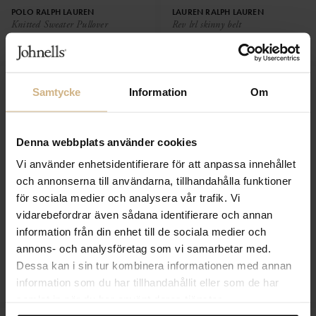
POLO RALPH LAUREN
LAUREN RALPH LAUREN
Knitted Sweater Pullover
Rev lrl skinny belt
1 199 SEK
2 699 SEK
719 SEK
Samtycke
Information
Om
Denna webbplats använder cookies
Vi använder enhetsidentifierare för att anpassa innehållet
och annonserna till användarna, tillhandahålla funktioner
för sociala medier och analysera vår trafik. Vi
vidarebefordrar även sådana identifierare och annan
information från din enhet till de sociala medier och
annons- och analysföretag som vi samarbetar med.
LAUREN RALPH LAUREN
POLO RALPH LAUREN
Dessa kan i sin tur kombinera informationen med annan
Lakythia Slim Pant
Open botton sweatpant
2 099 SEK
information som du har tillhandahållit eller som de har
2 199 SEK
1 259 SEK
samlat in när du har använt deras tjänster.