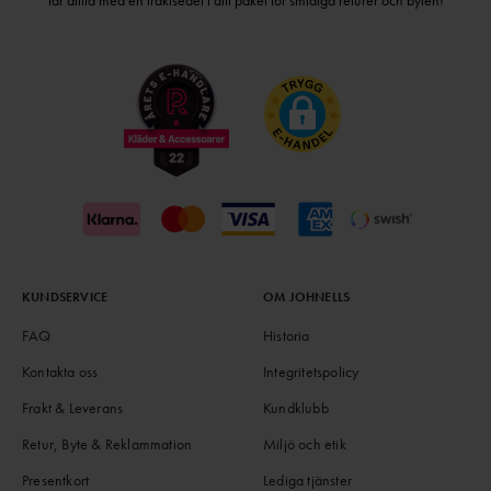
får alltid med en fraktsedel i ditt paket för smidiga returer och byten!
KUNDSERVICE
OM JOHNELLS
FAQ
Historia
Kontakta oss
Integritetspolicy
Frakt & Leverans
Kundklubb
Retur, Byte & Reklammation
Miljö och etik
Presentkort
Lediga tjänster