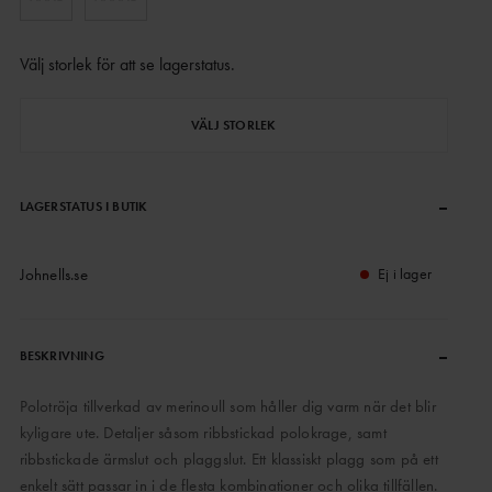
Välj storlek för att se lagerstatus
.
VÄLJ STORLEK
–
LAGERSTATUS I BUTIK
Johnells.se
Ej i lager
–
BESKRIVNING
Polotröja tillverkad av merinoull som håller dig varm när det blir
kyligare ute. Detaljer såsom ribbstickad polokrage, samt
ribbstickade ärmslut och plaggslut. Ett klassiskt plagg som på ett
enkelt sätt passar in i de flesta kombinationer och olika tillfällen.