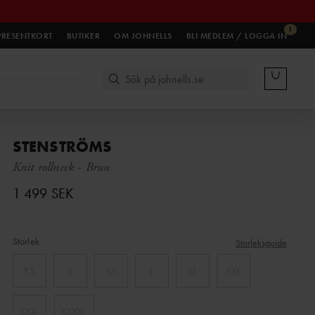
1
PRESENTKORT
BUTIKER
OM JOHNELLS
BLI MEDLEM / LOGGA IN
STENSTRÖMS
Knit rollneck
-
Brun
1 499 SEK
Storlek
Storleksguide
XS
S
M
L
XL
XXL
XXXL
XXXXL