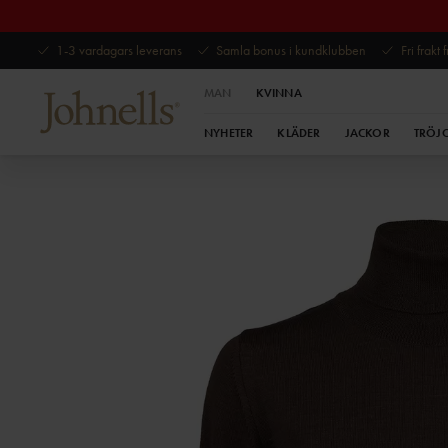
1-3 vardagars leverans
Samla bonus i kundklubben
Fri frakt
MAN
KVINNA
NYHETER
KLÄDER
JACKOR
TRÖJ