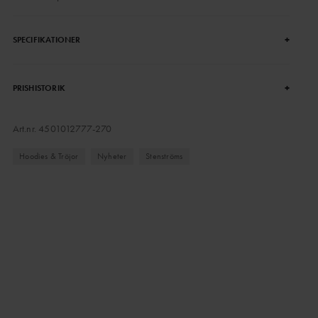
+
SPECIFIKATIONER
+
PRISHISTORIK
Art.nr.
4501012777-270
Hoodies & Tröjor
Nyheter
Stenströms