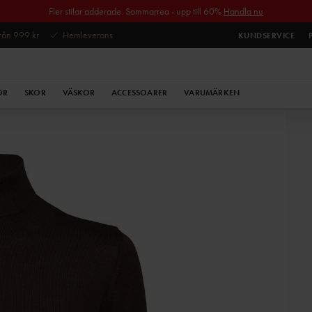
Fler stilar adderade. Sommarrea - upp till 60%
Handla nu
 från 999 kr
Hemleverans
KUNDSERVICE
OR
SKOR
VÄSKOR
ACCESSOARER
VARUMÄRKEN