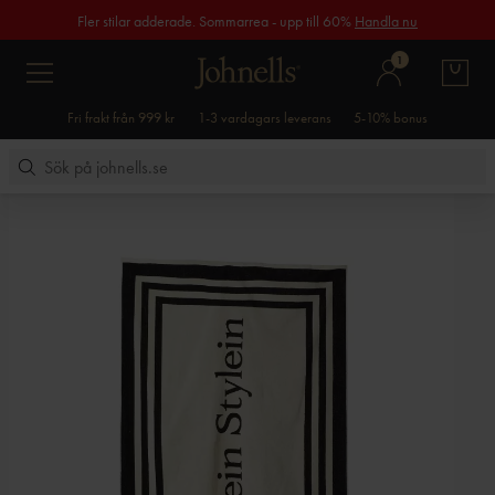
Fler stilar adderade. Sommarrea - upp till 60%
Handla nu
1
Fri frakt från 999 kr
1-3 vardagars leverans
5-10% bonus