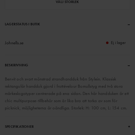
VÄLJ STORLEK
–
LAGERSTATUS I BUTIK
Johnells.se
Ej i lager
–
BESKRIVNING
Benvit och svart mönstrad strandhandduk från Stylein. Klassisk
rektangulär handduk gjord i frottévelour Bomullstyg med två stora
märkeslogotyper centrerade på ena sidan. Den här handduken är ett
chic multipurpose-tillbehör som är lika bra att torka av som för
picknick, möjligheterna är oändliga. Storlek: H: 100 cm, L: 154 cm.
+
SPECIFIKATIONER