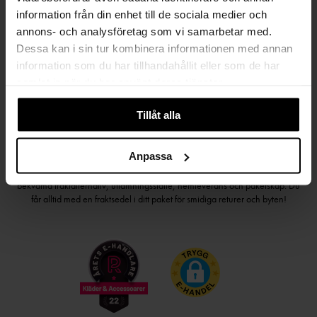
Håll dig uppdaterad
information från din enhet till de sociala medier och
PRENUMERERA PÅ VÅRT NYHETSBREV
annons- och analysföretag som vi samarbetar med.
Dessa kan i sin tur kombinera informationen med annan
Kvinna
Man
information som du har tillhandahållit eller som de har
samlat in när du har använt deras tjänster.
PRENUMERERA
Tillåt alla
HANDLA TRYGGT OCH SMIDIGT
Anpassa
Välj det betalsätt som passar dig med Klarna. Vi på Johnells erbjuder flera
bekväma fraktalternativ; utlämningsställe, hemleverans och paketskåp. Du
får alltid med en fraktsedel i ditt paket för smidiga returer och byten!