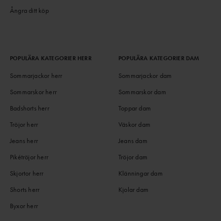
Ångra ditt köp
POPULÄRA KATEGORIER HERR
POPULÄRA KATEGORIER DAM
Sommarjackor herr
Sommarjackor dam
Sommarskor herr
Sommarskor dam
Badshorts herr
Toppar dam
Tröjor herr
Väskor dam
Jeans herr
Jeans dam
Pikétröjor herr
Tröjor dam
Skjortor herr
Klänningar dam
Shorts herr
Kjolar dam
Byxor herr