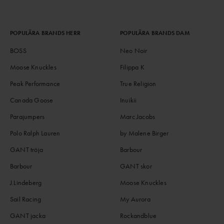
POPULÄRA BRANDS HERR
POPULÄRA BRANDS DAM
BOSS
Neo Noir
Moose Knuckles
Filippa K
Peak Performance
True Religion
Canada Goose
Inuikii
Parajumpers
Marc Jacobs
Polo Ralph Lauren
by Malene Birger
GANT tröja
Barbour
Barbour
GANT skor
J.Lindeberg
Moose Knuckles
Sail Racing
My Aurora
GANT jacka
Rockandblue