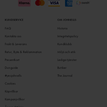
KUNDSERVICE
OM JOHNELLS
FAQ
Historia
Kontakta oss
Integritetspolicy
Frakt & Leverans
Kundklubb
Retur, Byte & Reklammation
Miljö och etik
Presentkort
Lediga tjänster
Dunguide
Butiker
#yesjohnells
The Journal
Cookies
Köpvillkor
Kampanjvillkor
Ångra ditt köp