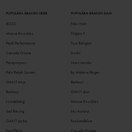
POPULÄRA BRANDS HERR
POPULÄRA BRANDS DAM
BOSS
Neo Noir
Moose Knuckles
Filippa K
Peak Performance
True Religion
Canada Goose
Inuikii
Parajumpers
Marc Jacobs
Polo Ralph Lauren
by Malene Birger
GANT tröja
Barbour
Barbour
GANT skor
J.Lindeberg
Moose Knuckles
Sail Racing
My Aurora
GANT jacka
Rockandblue
Fred Perry
Canada Goose