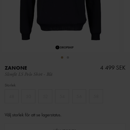
i
DROPSHIP
4 499 SEK
ZANONE
Slimfit LS Polo Shirt
-
Blå
Storlek
48
50
52
54
56
58
Välj storlek för att se lagerstatus
.