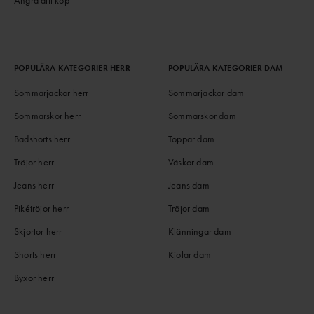
POPULÄRA KATEGORIER HERR
POPULÄRA KATEGORIER DAM
Sommarjackor herr
Sommarjackor dam
Sommarskor herr
Sommarskor dam
Badshorts herr
Toppar dam
Tröjor herr
Väskor dam
Jeans herr
Jeans dam
Pikétröjor herr
Tröjor dam
Skjortor herr
Klänningar dam
Shorts herr
Kjolar dam
Byxor herr