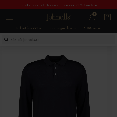
Fler stilar adderade. Sommarrea - upp till 60%
Handla nu
1
Fri frakt från 999 kr
1-3 vardagars leverans
5-10% bonus