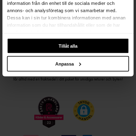
information från din enhet till de sociala medier och
PRENUMERERA PÅ VÅRT NYHETSBREV
annons- och analysföretag som vi samarbetar med.
Kvinna
Man
Dessa kan i sin tur kombinera informationen med annan
information som du har tillhandahållit eller som de har
samlat in när du har använt deras tjänster.
PRENUMERERA
Tillåt alla
HANDLA TRYGGT OCH SMIDIGT
Anpassa
Välj det betalsätt som passar dig med Klarna. Vi på Johnells erbjuder flera
bekväma fraktalternativ; utlämningsställe, hemleverans och paketskåp. Du
får alltid med en fraktsedel i ditt paket för smidiga returer och byten!