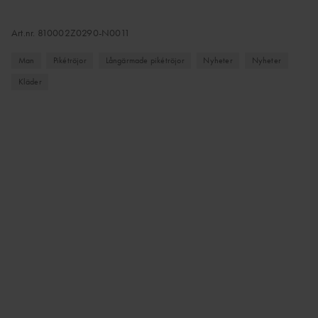
Art.nr.
810002Z0290-N0011
Man
Pikétröjor
Långärmade pikétröjor
Nyheter
Nyheter
Kläder