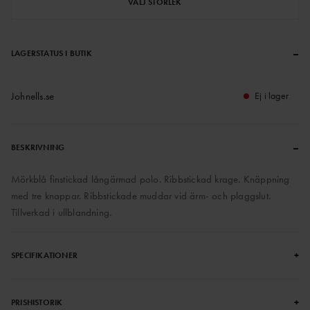
VÄLJ STORLEK
–
LAGERSTATUS I BUTIK
Johnells.se
Ej i lager
–
BESKRIVNING
Mörkblå finstickad långärmad polo. Ribbstickad krage. Knäppning
med tre knappar. Ribbstickade muddar vid ärm- och plaggslut.
Tillverkad i ullblandning.
+
SPECIFIKATIONER
+
PRISHISTORIK