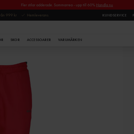
Fler stilar adderade. Sommarrea - upp till 60%
Handla nu
 från 999 kr
Hemleverans
KUNDSERVICE
OR
SKOR
ACCESSOARER
VARUMÄRKEN