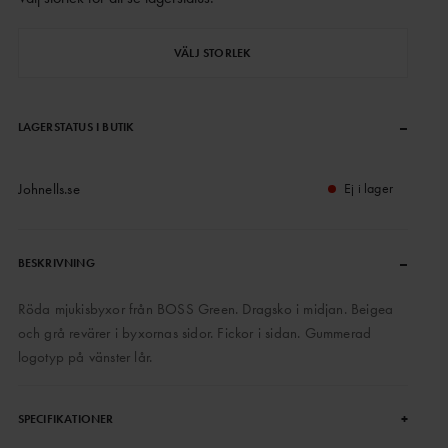
VÄLJ STORLEK
–
LAGERSTATUS I BUTIK
Johnells.se
Ej i lager
–
BESKRIVNING
Röda mjukisbyxor från BOSS Green. Dragsko i midjan. Beigea
och grå revärer i byxornas sidor. Fickor i sidan. Gummerad
logotyp på vänster lår.
+
SPECIFIKATIONER