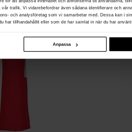
e för att anpassa innehållet och annonserna till användarna, tillh
vår trafik. Vi vidarebefordrar även sådana identifierare och anna
nnons- och analysföretag som vi samarbetar med. Dessa kan i sin
har tillhandahållit eller som de har samlat in när du har använt 
Anpassa