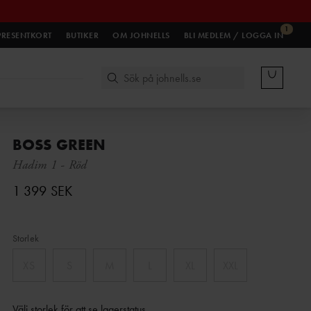
1
PRESENTKORT
BUTIKER
OM JOHNELLS
BLI MEDLEM / LOGGA IN
BOSS GREEN
Hadim 1
-
Röd
1 399 SEK
Storlek
XS
S
M
L
XL
XXL
Välj storlek för att se lagerstatus
.