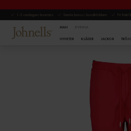
1-3 vardagars leverans
Samla bonus i kundklubben
Fri frakt
MAN
KVINNA
NYHETER
KLÄDER
JACKOR
TRÖJ