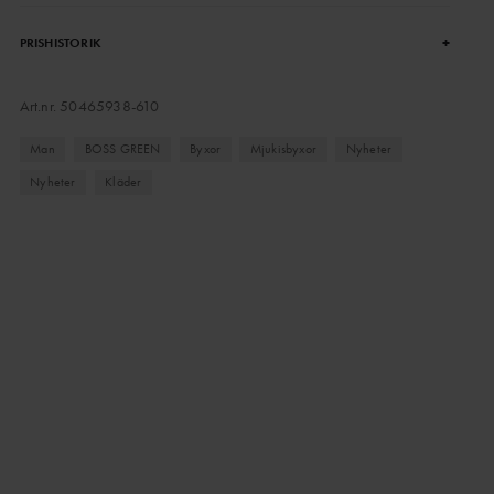
+
PRISHISTORIK
Art.nr.
50465938-610
Man
BOSS GREEN
Byxor
Mjukisbyxor
Nyheter
Nyheter
Kläder