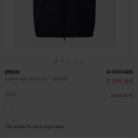
3 999 SEK
ETON
Lightweight Wind Vest
-
Mörkblå
2 399 SEK
Storlek
Storleksguide
M
L
Välj storlek för att se lagerstatus
.