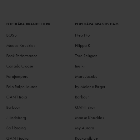
POPULÄRA BRANDS HERR
POPULÄRA BRANDS DAM
BOSS
Neo Noir
Moose Knuckles
Filippa K
Peak Performance
True Religion
Canada Goose
Inuikii
Parajumpers
Marc Jacobs
Polo Ralph Lauren
by Malene Birger
GANT tröja
Barbour
Barbour
GANT skor
J.Lindeberg
Moose Knuckles
Sail Racing
My Aurora
GANT jacka
Rockandblue