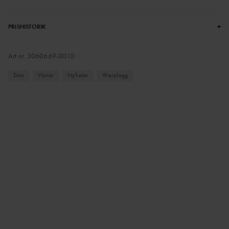
+
PRISHISTORIK
Art.nr.
3060669-0010
Eton
Västar
Nyheter
Ytterplagg