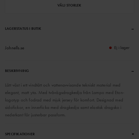
VÄLJ STORLEK
–
LAGERSTATUS I BUTIK
Johnells.se
Ej i lager
–
BESKRIVNING
Lätt väst i ett vindtätt och vattenavvisande tekniskt material med
elegant, matt yta. Med tvåvägsdragkedja från Lampo med Eton-
logotyp och fodrad med mjuk jersey för komfort. Designad med
sidofickor, en innerficka med dragkedja samt elastisk dragsko i
nederkant för justerbar passform.
+
SPECIFIKATIONER