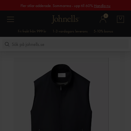
Fler stilar adderade. Sommarrea - upp till 60%
Handla nu
1
Fri frakt från 999 kr
1-3 vardagars leverans
5-10% bonus