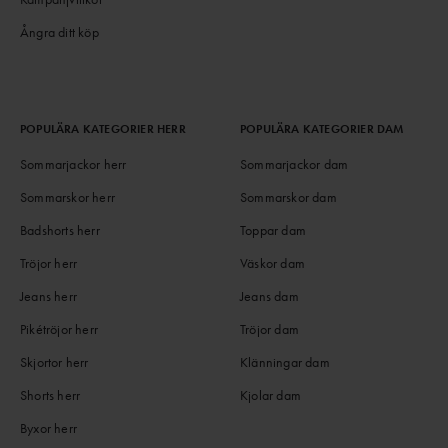
Ångra ditt köp
POPULÄRA KATEGORIER HERR
POPULÄRA KATEGORIER DAM
Sommarjackor herr
Sommarjackor dam
Sommarskor herr
Sommarskor dam
Badshorts herr
Toppar dam
Tröjor herr
Väskor dam
Jeans herr
Jeans dam
Pikétröjor herr
Tröjor dam
Skjortor herr
Klänningar dam
Shorts herr
Kjolar dam
Byxor herr