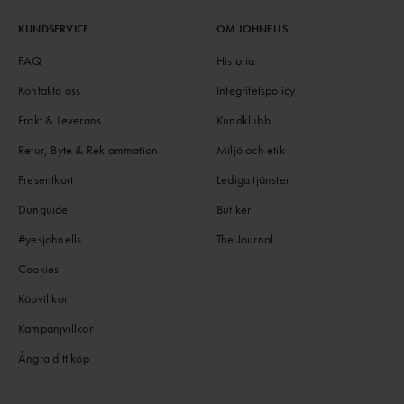
KUNDSERVICE
OM JOHNELLS
FAQ
Historia
Kontakta oss
Integritetspolicy
Frakt & Leverans
Kundklubb
Retur, Byte & Reklammation
Miljö och etik
Presentkort
Lediga tjänster
Dunguide
Butiker
#yesjohnells
The Journal
Cookies
Köpvillkor
Kampanjvillkor
Ångra ditt köp