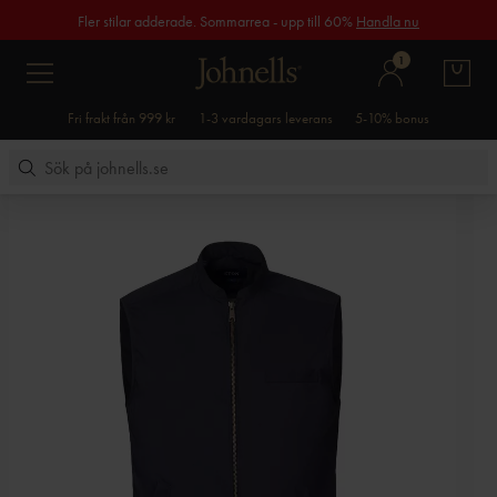
Fler stilar adderade. Sommarrea - upp till 60%
Handla nu
1
Fri frakt från 999 kr
1-3 vardagars leverans
5-10% bonus