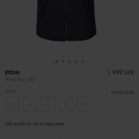
1 999 SEK
ETON
Wind Vest
-
Blå
Storlek
Storleksguide
S
M
L
XL
XXL
Välj storlek för att se lagerstatus
.