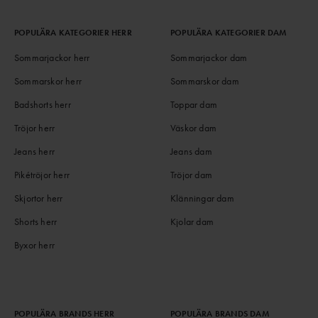
POPULÄRA KATEGORIER HERR
POPULÄRA KATEGORIER DAM
Sommarjackor herr
Sommarjackor dam
Sommarskor herr
Sommarskor dam
Badshorts herr
Toppar dam
Tröjor herr
Väskor dam
Jeans herr
Jeans dam
Pikétröjor herr
Tröjor dam
Skjortor herr
Klänningar dam
Shorts herr
Kjolar dam
Byxor herr
POPULÄRA BRANDS HERR
POPULÄRA BRANDS DAM