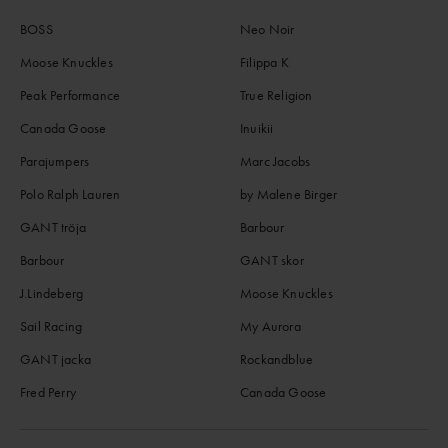
BOSS
Neo Noir
Moose Knuckles
Filippa K
Peak Performance
True Religion
Canada Goose
Inuikii
Parajumpers
Marc Jacobs
Polo Ralph Lauren
by Malene Birger
GANT tröja
Barbour
Barbour
GANT skor
J.Lindeberg
Moose Knuckles
Sail Racing
My Aurora
GANT jacka
Rockandblue
Fred Perry
Canada Goose