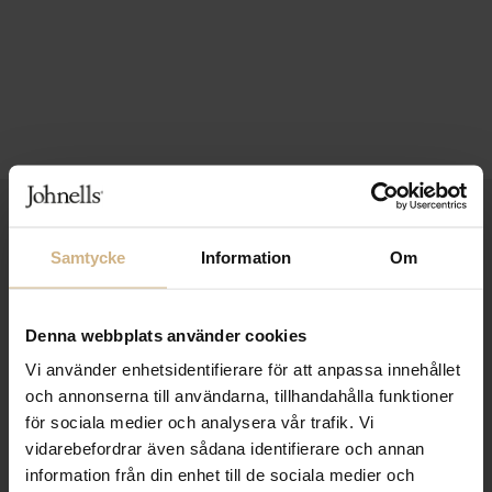
1-3 VARDAGARS LEVERANS
Samtycke
Information
Om
FRI FRAKT FRÅN 999 KR
SAMLA BONUS I KUNDKLUBBEN
Denna webbplats använder cookies
Vi använder enhetsidentifierare för att anpassa innehållet
och annonserna till användarna, tillhandahålla funktioner
Håll dig uppdaterad
för sociala medier och analysera vår trafik. Vi
PRENUMERERA PÅ VÅRT NYHETSBREV
vidarebefordrar även sådana identifierare och annan
information från din enhet till de sociala medier och