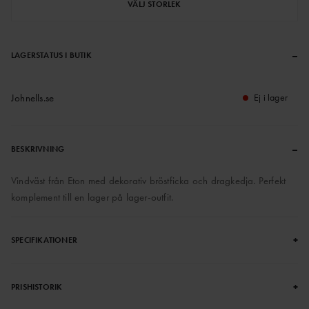
VÄLJ STORLEK
–
LAGERSTATUS I BUTIK
Johnells.se
Ej i lager
–
BESKRIVNING
Vindväst från Eton med dekorativ bröstficka och dragkedja. Perfekt
komplement till en lager på lager-outfit.
+
SPECIFIKATIONER
+
PRISHISTORIK