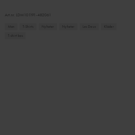
Art.nr.
LDM101191-482061
Man
T-Shirts
Nyheter
Nyheter
Les Deux
Kläder
T-shirt bas