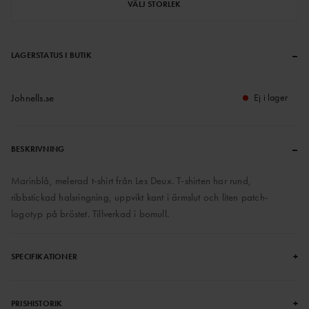
VÄLJ STORLEK
–
LAGERSTATUS I BUTIK
Johnells.se
Ej i lager
–
BESKRIVNING
Marinblå, melerad t-shirt från Les Deux. T-shirten har rund,
ribbstickad halsringning, uppvikt kant i ärmslut och liten patch-
logotyp på bröstet. Tillverkad i bomull.
+
SPECIFIKATIONER
+
PRISHISTORIK