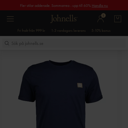
Fler stilar adderade. Sommarrea - upp till 60%
Handla nu
1
Fri frakt från 999 kr
1-3 vardagars leverans
5-10% bonus