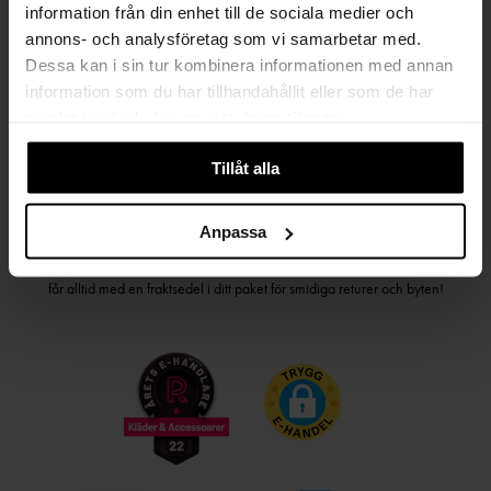
information från din enhet till de sociala medier och
PRENUMERERA PÅ VÅRT NYHETSBREV
annons- och analysföretag som vi samarbetar med.
Dessa kan i sin tur kombinera informationen med annan
Kvinna
Man
information som du har tillhandahållit eller som de har
samlat in när du har använt deras tjänster.
PRENUMERERA
Tillåt alla
HANDLA TRYGGT OCH SMIDIGT
Anpassa
Välj det betalsätt som passar dig med Klarna. Vi på Johnells erbjuder flera
bekväma fraktalternativ; utlämningsställe, hemleverans och paketskåp. Du
får alltid med en fraktsedel i ditt paket för smidiga returer och byten!