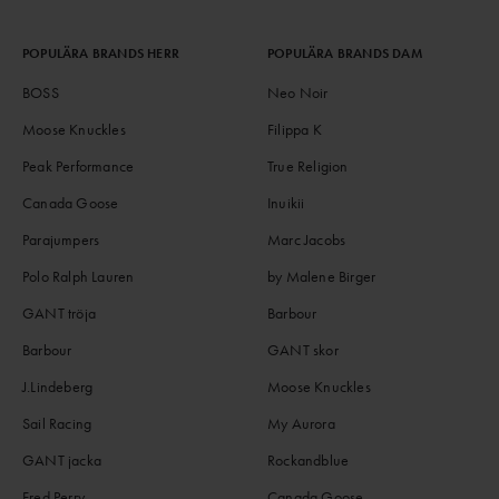
POPULÄRA BRANDS HERR
POPULÄRA BRANDS DAM
BOSS
Neo Noir
Moose Knuckles
Filippa K
Peak Performance
True Religion
Canada Goose
Inuikii
Parajumpers
Marc Jacobs
Polo Ralph Lauren
by Malene Birger
GANT tröja
Barbour
Barbour
GANT skor
J.Lindeberg
Moose Knuckles
Sail Racing
My Aurora
GANT jacka
Rockandblue
Fred Perry
Canada Goose