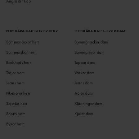
Ångra ditt köp
POPULÄRA KATEGORIER HERR
POPULÄRA KATEGORIER DAM
Sommarjackor herr
Sommarjackor dam
Sommarskor herr
Sommarskor dam
Badshorts herr
Toppar dam
Tröjor herr
Väskor dam
Jeans herr
Jeans dam
Pikétröjor herr
Tröjor dam
Skjortor herr
Klänningar dam
Shorts herr
Kjolar dam
Byxor herr