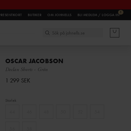
1
PRESENTKORT
BUTIKER
OM JOHNELLS
BLI MEDLEM / LOGGA IN
OSCAR JACOBSON
Declan Shorts
-
Grön
1 299 SEK
Storlek
44
46
48
50
52
54
56
58