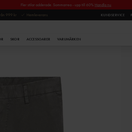
Fler stilar adderade. Sommarrea - upp till 60%
Handla nu
 från 999 kr
Hemleverans
KUNDSERVICE
OR
SKOR
ACCESSOARER
VARUMÄRKEN