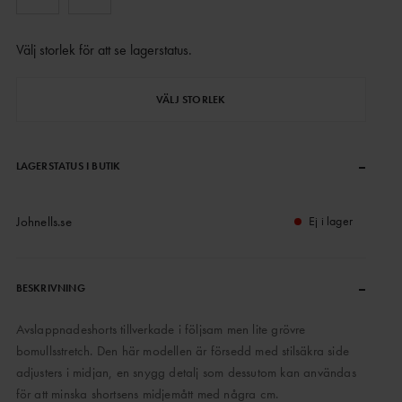
Välj storlek för att se lagerstatus
.
VÄLJ STORLEK
–
LAGERSTATUS I BUTIK
Johnells.se
Ej i lager
–
BESKRIVNING
Avslappnadeshorts tillverkade i följsam men lite grövre
bomullsstretch. Den här modellen är försedd med stilsäkra side
adjusters i midjan, en snygg detalj som dessutom kan användas
för att minska shortsens midjemått med några cm.