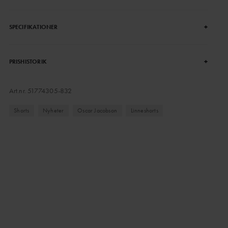
+
SPECIFIKATIONER
+
PRISHISTORIK
Art.nr.
51774305-832
Shorts
Nyheter
Oscar Jacobson
Linneshorts