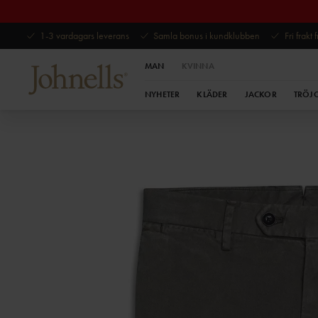
1-3 vardagars leverans
Samla bonus i kundklubben
Fri frakt
MAN
KVINNA
NYHETER
KLÄDER
JACKOR
TRÖJ