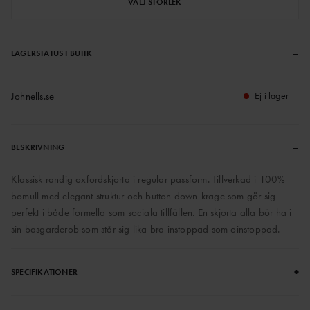
VÄLJ STORLEK
–
LAGERSTATUS I BUTIK
Johnells.se
Ej i lager
–
BESKRIVNING
Klassisk randig oxfordskjorta i regular passform. Tillverkad i 100%
bomull med elegant struktur och button down-krage som gör sig
perfekt i både formella som sociala tillfällen. En skjorta alla bör ha i
sin basgarderob som står sig lika bra instoppad som oinstoppad.
+
SPECIFIKATIONER