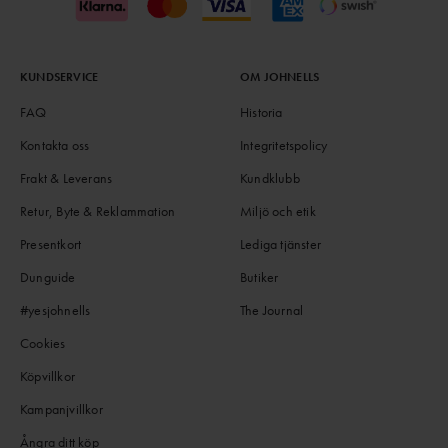
KUNDSERVICE
OM JOHNELLS
FAQ
Historia
Kontakta oss
Integritetspolicy
Frakt & Leverans
Kundklubb
Retur, Byte & Reklammation
Miljö och etik
Presentkort
Lediga tjänster
Dunguide
Butiker
#yesjohnells
The Journal
Cookies
Köpvillkor
Kampanjvillkor
Ångra ditt köp