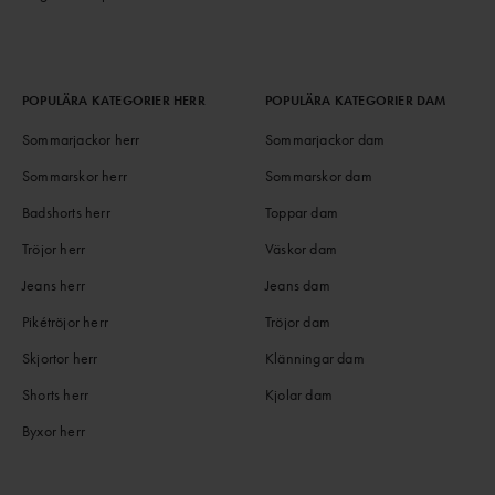
POPULÄRA KATEGORIER HERR
POPULÄRA KATEGORIER DAM
Sommarjackor herr
Sommarjackor dam
Sommarskor herr
Sommarskor dam
Badshorts herr
Toppar dam
Tröjor herr
Väskor dam
Jeans herr
Jeans dam
Pikétröjor herr
Tröjor dam
Skjortor herr
Klänningar dam
Shorts herr
Kjolar dam
Byxor herr