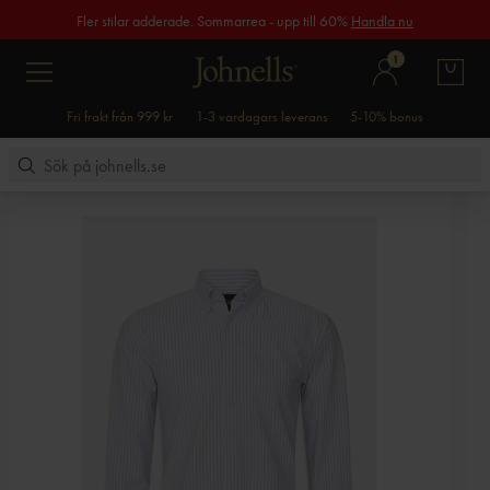
Fler stilar adderade. Sommarrea - upp till 60%
Handla nu
1
Fri frakt från 999 kr
1-3 vardagars leverans
5-10% bonus