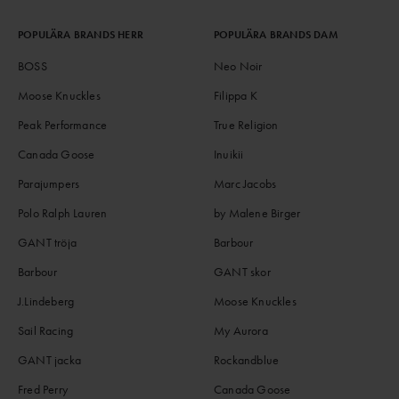
POPULÄRA BRANDS HERR
POPULÄRA BRANDS DAM
BOSS
Neo Noir
Moose Knuckles
Filippa K
Peak Performance
True Religion
Canada Goose
Inuikii
Parajumpers
Marc Jacobs
Polo Ralph Lauren
by Malene Birger
GANT tröja
Barbour
Barbour
GANT skor
J.Lindeberg
Moose Knuckles
Sail Racing
My Aurora
GANT jacka
Rockandblue
Fred Perry
Canada Goose