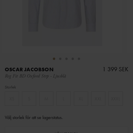
1 399 SEK
OSCAR JACOBSON
Reg Fit BD Oxford Strp
-
Ljusblå
Storlek
XS
S
M
L
XL
XXL
XXXL
Välj storlek för att se lagerstatus
.