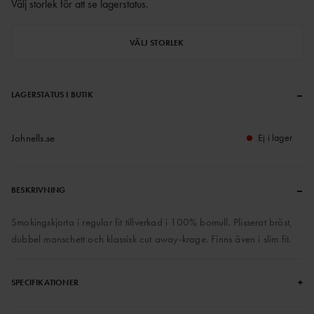
Välj storlek för att se lagerstatus
.
VÄLJ STORLEK
–
LAGERSTATUS I BUTIK
Johnells.se
Ej i lager
–
BESKRIVNING
Smokingskjorta i regular fit tillverkad i 100% bomull. Plisserat bröst,
dubbel manschett och klassisk cut away-krage. Finns även i slim fit.
+
SPECIFIKATIONER