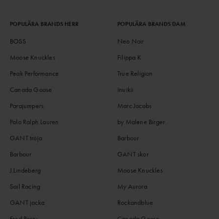
POPULÄRA BRANDS HERR
POPULÄRA BRANDS DAM
BOSS
Neo Noir
Moose Knuckles
Filippa K
Peak Performance
True Religion
Canada Goose
Inuikii
Parajumpers
Marc Jacobs
Polo Ralph Lauren
by Malene Birger
GANT tröja
Barbour
Barbour
GANT skor
J.Lindeberg
Moose Knuckles
Sail Racing
My Aurora
GANT jacka
Rockandblue
Fred Perry
Canada Goose