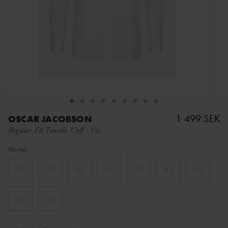
1 499 SEK
OSCAR JACOBSON
Regular Fit Tuxedo Cuff
-
Vit
Storlek
38
39
40
41
42
43
44
45
46