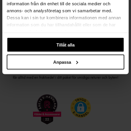
information från din enhet till de sociala medier och
PRENUMERERA PÅ VÅRT NYHETSBREV
annons- och analysföretag som vi samarbetar med.
Dessa kan i sin tur kombinera informationen med annan
Kvinna
Man
information som du har tillhandahållit eller som de har
samlat in när du har använt deras tjänster.
PRENUMERERA
Tillåt alla
HANDLA TRYGGT OCH SMIDIGT
Anpassa
Välj det betalsätt som passar dig med Klarna. Vi på Johnells erbjuder flera
bekväma fraktalternativ; utlämningsställe, hemleverans och paketskåp. Du
får alltid med en fraktsedel i ditt paket för smidiga returer och byten!