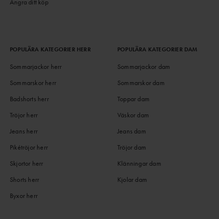
Ångra ditt köp
POPULÄRA KATEGORIER HERR
POPULÄRA KATEGORIER DAM
Sommarjackor herr
Sommarjackor dam
Sommarskor herr
Sommarskor dam
Badshorts herr
Toppar dam
Tröjor herr
Väskor dam
Jeans herr
Jeans dam
Pikétröjor herr
Tröjor dam
Skjortor herr
Klänningar dam
Shorts herr
Kjolar dam
Byxor herr