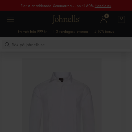
Fler stilar adderade. Sommarrea - upp till 60%
Handla nu
1
Fri frakt från 999 kr
1-3 vardagars leverans
5-10% bonus