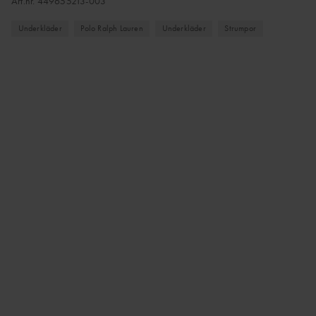
Art.nr.
449655213-003
Underkläder
Polo Ralph Lauren
Underkläder
Strumpor