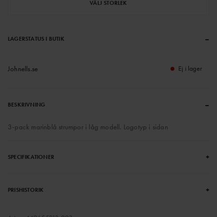
VÄLJ STORLEK
–
LAGERSTATUS I BUTIK
Johnells.se
Ej i lager
–
BESKRIVNING
3-pack marinblå strumpor i låg modell. Logotyp i sidan
+
SPECIFIKATIONER
+
PRISHISTORIK