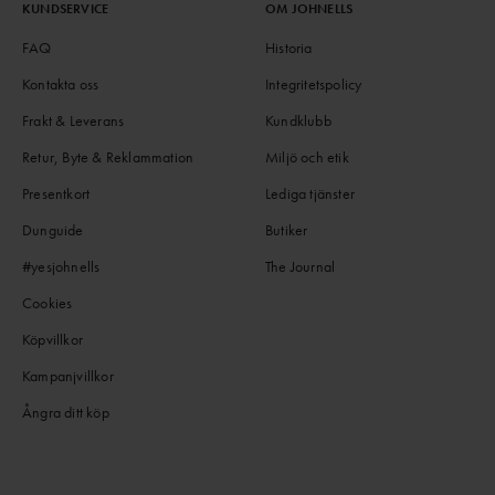
KUNDSERVICE
OM JOHNELLS
FAQ
Historia
Kontakta oss
Integritetspolicy
Frakt & Leverans
Kundklubb
Retur, Byte & Reklammation
Miljö och etik
Presentkort
Lediga tjänster
Dunguide
Butiker
#yesjohnells
The Journal
Cookies
Köpvillkor
Kampanjvillkor
Ångra ditt köp