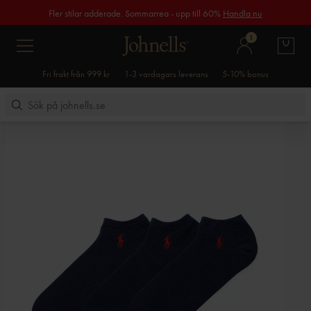
Fler stilar adderade. Sommarrea - upp till 60%
Handla nu
1
Fri frakt från 999 kr
1-3 vardagars leverans
5-10% bonus