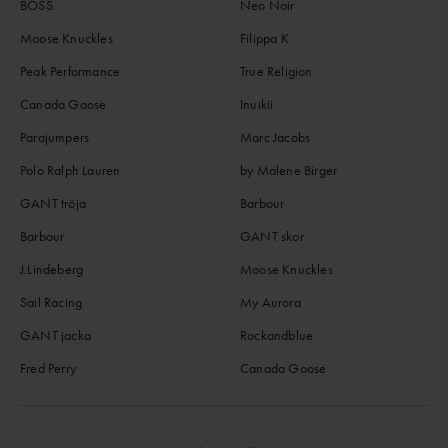
BOSS
Neo Noir
Moose Knuckles
Filippa K
Peak Performance
True Religion
Canada Goose
Inuikii
Parajumpers
Marc Jacobs
Polo Ralph Lauren
by Malene Birger
GANT tröja
Barbour
Barbour
GANT skor
J.Lindeberg
Moose Knuckles
Sail Racing
My Aurora
GANT jacka
Rockandblue
Fred Perry
Canada Goose