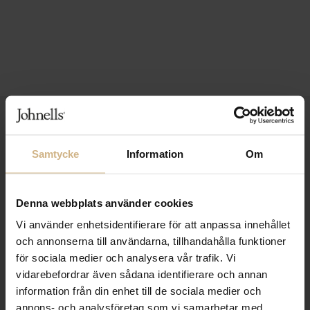
1-3 VARDAGARS LEVERANS
FRI FRAKT FRÅN 999 KR
Samtycke
Information
Om
SAMLA BONUS I KUNDKLUBBEN
Denna webbplats använder cookies
Vi använder enhetsidentifierare för att anpassa innehållet
och annonserna till användarna, tillhandahålla funktioner
Håll dig uppdaterad
för sociala medier och analysera vår trafik. Vi
PRENUMERERA PÅ VÅRT NYHETSBREV
vidarebefordrar även sådana identifierare och annan
information från din enhet till de sociala medier och
Kvinna
Man
annons- och analysföretag som vi samarbetar med.