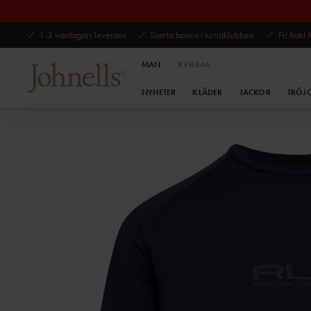
1-3 vardagars leverans
Samla bonus i kundklubben
Fri frakt
MAN
KVINNA
NYHETER
KLÄDER
JACKOR
TRÖJ