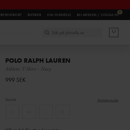
1
PRESENTKORT
BUTIKER
OM JOHNELLS
BLI MEDLEM / LOGGA IN
POLO RALPH LAUREN
Athletic T-Shirt
-
Navy
999 SEK
Storlek
Storleksguide
S
M
L
XL