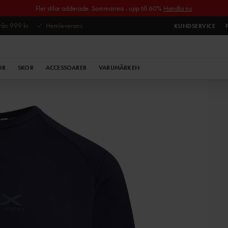
Fler stilar adderade. Sommarrea - upp till 60%
Handla nu
 från 999 kr
Hemleverans
KUNDSERVICE
OR
SKOR
ACCESSOARER
VARUMÄRKEN