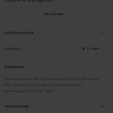
Välj storlek för att se lagerstatus
.
VÄLJ STORLEK
–
LAGERSTATUS I BUTIK
Johnells.se
Ej i lager
–
BESKRIVNING
Marinblå sportig t-shirt i luftigt material från Polo Ralph Lauren
RLX. Tillverkad i en polyester och elastanblandning.
Gummilogotyp på bröstet i grått.
+
SPECIFIKATIONER