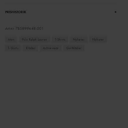
+
PRISHISTORIK
Art.nr.
785899448-001
Man
Polo Ralph Lauren
T-Shirts
Nyheter
Nyheter
T-Shirts
Kläder
Activewear
Golfkläder