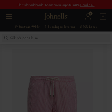
Fler stilar adderade. Sommarrea - upp till 60%
Handla nu
1
Fri frakt från 999 kr
1-3 vardagars leverans
5-10% bonus