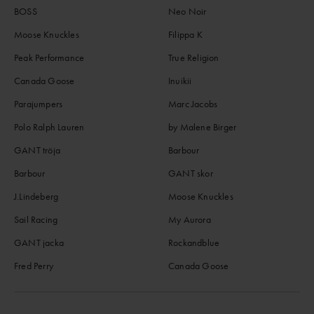
BOSS
Neo Noir
Moose Knuckles
Filippa K
Peak Performance
True Religion
Canada Goose
Inuikii
Parajumpers
Marc Jacobs
Polo Ralph Lauren
by Malene Birger
GANT tröja
Barbour
Barbour
GANT skor
J.Lindeberg
Moose Knuckles
Sail Racing
My Aurora
GANT jacka
Rockandblue
Fred Perry
Canada Goose