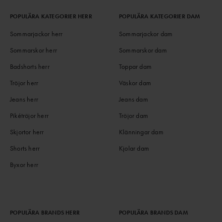
POPULÄRA KATEGORIER HERR
POPULÄRA KATEGORIER DAM
Sommarjackor herr
Sommarjackor dam
Sommarskor herr
Sommarskor dam
Badshorts herr
Toppar dam
Tröjor herr
Väskor dam
Jeans herr
Jeans dam
Pikétröjor herr
Tröjor dam
Skjortor herr
Klänningar dam
Shorts herr
Kjolar dam
Byxor herr
POPULÄRA BRANDS HERR
POPULÄRA BRANDS DAM