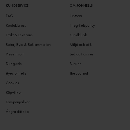
KUNDSERVICE
OM JOHNELLS
FAQ
Historia
Kontakta oss
Integritetspolicy
Frakt & Leverans
Kundklubb
Retur, Byte & Reklammation
Miljö och etik
Presentkort
Lediga tjänster
Dunguide
Butiker
#yesjohnells
The Journal
Cookies
Köpvillkor
Kampanjvillkor
Ångra ditt köp