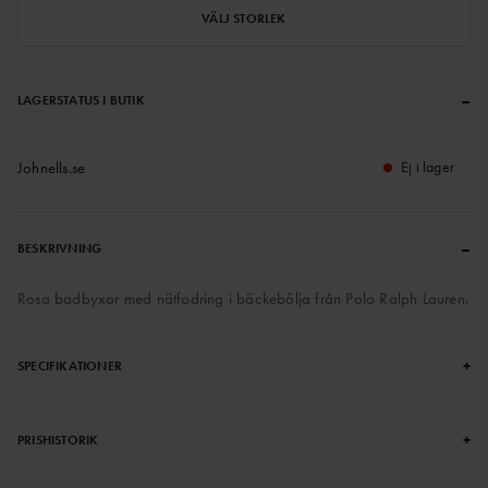
VÄLJ STORLEK
–
LAGERSTATUS I BUTIK
Johnells.se
Ej i lager
–
BESKRIVNING
Rosa badbyxor med nätfodring i bäckebölja från Polo Ralph Lauren.
+
SPECIFIKATIONER
+
PRISHISTORIK