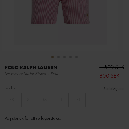
1 599 SEK
POLO RALPH LAUREN
Seersucker Swim Shorts
-
Rosa
800 SEK
Storlek
Storleksguide
XS
S
M
L
XL
Välj storlek för att se lagerstatus
.