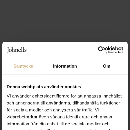
1-3 VARDAGARS LEVERANS
Samtycke
Information
Om
FRI FRAKT FRÅN 999 KR
SAMLA BONUS I KUNDKLUBBEN
Denna webbplats använder cookies
Vi använder enhetsidentifierare för att anpassa innehållet
och annonserna till användarna, tillhandahålla funktioner
Håll dig uppdaterad
för sociala medier och analysera vår trafik. Vi
PRENUMERERA PÅ VÅRT NYHETSBREV
vidarebefordrar även sådana identifierare och annan
information från din enhet till de sociala medier och
Kvinna
Man