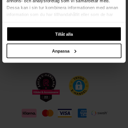
annons- och analysföretag som vi samarbetar med.
Dessa kan i sin tur kombinera informationen med annan
PRENUMERERA
information som du har tillhandahållit eller som de har
samlat in när du har använt deras tjänster.
Tillåt alla
HANDLA TRYGGT OCH SMIDIGT
Välj det betalsätt som passar dig med Klarna. Vi på Johnells erbjuder flera
bekväma fraktalternativ; utlämningsställe, hemleverans och paketskåp. Du
Anpassa
får alltid med en fraktsedel i ditt paket för smidiga returer och byten!