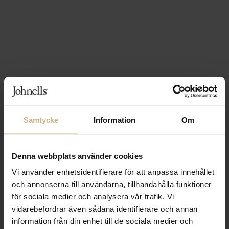
1-3 VARDAGARS LEVERANS
Samtycke
Information
Om
FRI FRAKT FRÅN 999 KR
SAMLA BONUS I KUNDKLUBBEN
Denna webbplats använder cookies
Vi använder enhetsidentifierare för att anpassa innehållet
och annonserna till användarna, tillhandahålla funktioner
Håll dig uppdaterad
för sociala medier och analysera vår trafik. Vi
PRENUMERERA PÅ VÅRT NYHETSBREV
vidarebefordrar även sådana identifierare och annan
information från din enhet till de sociala medier och