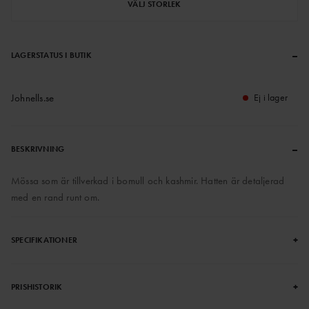
VÄLJ STORLEK
–
LAGERSTATUS I BUTIK
Johnells.se
Ej i lager
–
BESKRIVNING
Mössa som är tillverkad i bomull och kashmir. Hatten är detaljerad
med en rand runt om.
+
SPECIFIKATIONER
+
PRISHISTORIK