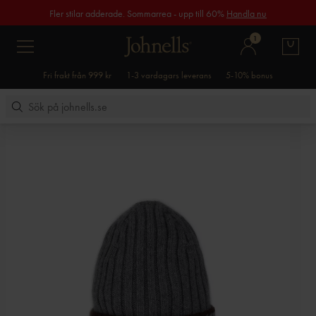
Fler stilar adderade. Sommarrea - upp till 60%
Handla nu
1
Fri frakt från 999 kr
1-3 vardagars leverans
5-10% bonus