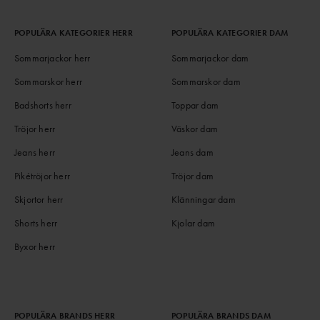
POPULÄRA KATEGORIER HERR
POPULÄRA KATEGORIER DAM
Sommarjackor herr
Sommarjackor dam
Sommarskor herr
Sommarskor dam
Badshorts herr
Toppar dam
Tröjor herr
Väskor dam
Jeans herr
Jeans dam
Pikétröjor herr
Tröjor dam
Skjortor herr
Klänningar dam
Shorts herr
Kjolar dam
Byxor herr
POPULÄRA BRANDS HERR
POPULÄRA BRANDS DAM