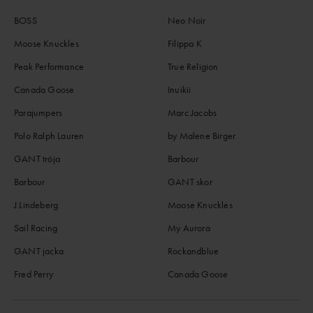
BOSS
Neo Noir
Moose Knuckles
Filippa K
Peak Performance
True Religion
Canada Goose
Inuikii
Parajumpers
Marc Jacobs
Polo Ralph Lauren
by Malene Birger
GANT tröja
Barbour
Barbour
GANT skor
J.Lindeberg
Moose Knuckles
Sail Racing
My Aurora
GANT jacka
Rockandblue
Fred Perry
Canada Goose