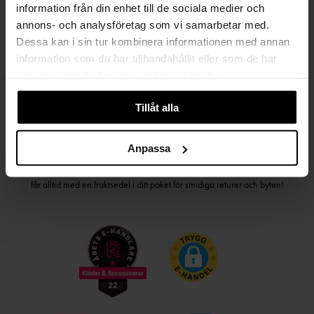
information från din enhet till de sociala medier och
PRENUMERERA PÅ VÅRT NYHETSBREV
annons- och analysföretag som vi samarbetar med.
Dessa kan i sin tur kombinera informationen med annan
Kvinna
Man
information som du har tillhandahållit eller som de har
samlat in när du har använt deras tjänster.
PRENUMERERA
Tillåt alla
HANDLA TRYGGT OCH SMIDIGT
Anpassa
Välj det betalsätt som passar dig med Klarna. Vi på Johnells erbjuder flera
bekväma fraktalternativ; utlämningsställe, hemleverans och paketskåp. Du
får alltid med en fraktsedel i ditt paket för smidiga returer och byten!