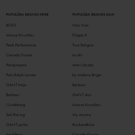
POPULÄRA BRANDS HERR
POPULÄRA BRANDS DAM
BOSS
Neo Noir
Moose Knuckles
Filippa K
Peak Performance
True Religion
Canada Goose
Inuikii
Parajumpers
Marc Jacobs
Polo Ralph Lauren
by Malene Birger
GANT tröja
Barbour
Barbour
GANT skor
J.Lindeberg
Moose Knuckles
Sail Racing
My Aurora
GANT jacka
Rockandblue
Fred Perry
Canada Goose