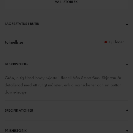
VÄLJ STORLEK
–
LAGERSTATUS I BUTIK
Johnells.se
Ej i lager
–
BESKRIVNING
Grön, rutig fitted body skjorta i flanell från Stenströms. Skjortan är
detaljerad med ett rutigt mönster, enkla manschetter och en button
down-krage.
+
SPECIFIKATIONER
+
PRISHISTORIK