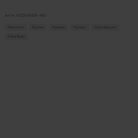
Art.nr.
6122618429-483
Stenströms
Skjortor
Nyheter
Nyheter
Oxfordskjortor
Fitted Body