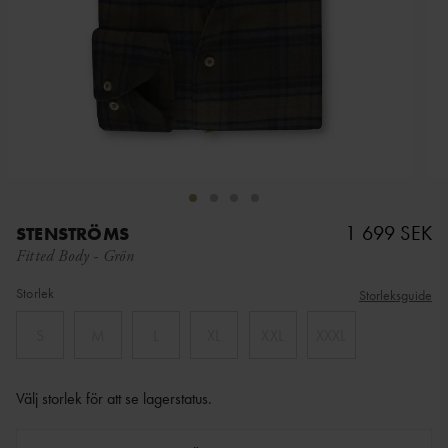
1 699 SEK
STENSTRÖMS
Fitted Body
-
Grön
Storlek
Storleksguide
S
M
L
XL
XXL
XXXL
Välj storlek för att se lagerstatus
.