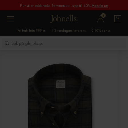
Fler stilar adderade. Sommarrea - upp till 60%
Handla nu
1
Fri frakt från 999 kr
1-3 vardagars leverans
5-10% bonus