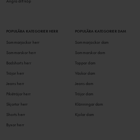
Ångra ditt köp
POPULÄRA KATEGORIER HERR
POPULÄRA KATEGORIER DAM
Sommarjackor herr
Sommarjackor dam
Sommarskor herr
Sommarskor dam
Badshorts herr
Toppar dam
Tröjor herr
Väskor dam
Jeans herr
Jeans dam
Pikétröjor herr
Tröjor dam
Skjortor herr
Klänningar dam
Shorts herr
Kjolar dam
Byxor herr