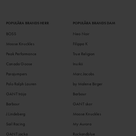
POPULÄRA BRANDS HERR
POPULÄRA BRANDS DAM
BOSS
Neo Noir
Moose Knuckles
Filippa K
Peak Performance
True Religion
Canada Goose
Inuikii
Parajumpers
Marc Jacobs
Polo Ralph Lauren
by Malene Birger
GANT tröja
Barbour
Barbour
GANT skor
J.Lindeberg
Moose Knuckles
Sail Racing
My Aurora
GANT jacka
Rockandblue