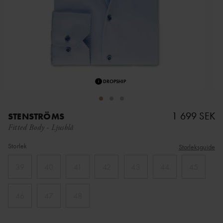
i
DROPSHIP
1 699 SEK
STENSTRÖMS
Fitted Body
-
Ljusblå
Storlek
Storleksguide
39
40
41
42
43
44
45
46
47
48