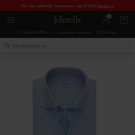
Fler stilar adderade. Sommarrea - upp till 60%
Handla nu
1
Fri frakt från 999 kr
1-3 vardagars leverans
5-10% bonus