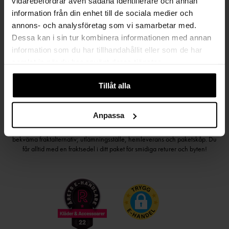
vidarebefordrar även sådana identifierare och annan
Håll dig uppdaterad
information från din enhet till de sociala medier och
PRENUMERERA PÅ VÅRT NYHETSBREV
annons- och analysföretag som vi samarbetar med.
Dessa kan i sin tur kombinera informationen med annan
Kvinna
Man
information som du har tillhandahållit eller som de har
samlat in när du har använt deras tjänster.
PRENUMERERA
Tillåt alla
Anpassa
HANDLA TRYGGT OCH SMIDIGT
Välj det betalsätt som passar dig med Klarna. Vi på Johnells erbjuder flera
bekväma fraktalternativ; utlämningsställe, hemleverans och paketskåp. Du
får alltid med en fraktsedel i ditt paket för smidiga returer och byten!