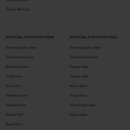
Ångra ditt köp
POPULÄRA KATEGORIER HERR
POPULÄRA KATEGORIER DAM
Sommarjackor herr
Sommarjackor dam
Sommarskor herr
Sommarskor dam
Badshorts herr
Toppar dam
Tröjor herr
Väskor dam
Jeans herr
Jeans dam
Pikétröjor herr
Tröjor dam
Skjortor herr
Klänningar dam
Shorts herr
Kjolar dam
Byxor herr