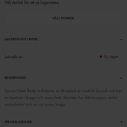
Välj storlek för att se lagerstatus
.
VÄLJ STORLEK
–
LAGERSTATUS I BUTIK
Johnells.se
Ej i lager
–
BESKRIVNING
Denna Fitted Body twillskjorta är tillverkad av twofold bomull och har
en kontrast i krage och manschett. Skjortan har blå knappar, enkla
manschetter och en cut away krage.
+
SPECIFIKATIONER