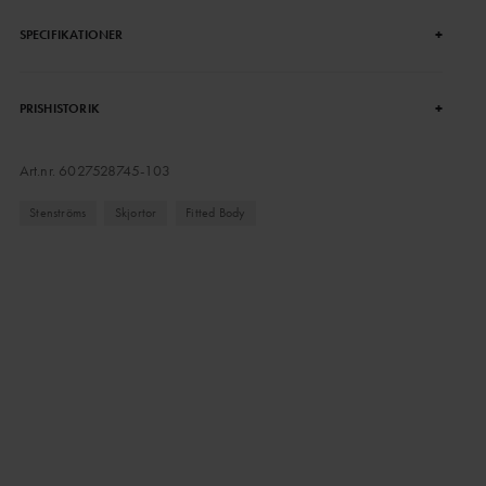
+
SPECIFIKATIONER
+
PRISHISTORIK
Art.nr.
6027528745-103
Stenströms
Skjortor
Fitted Body