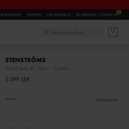
1
PRESENTKORT
BUTIKER
OM JOHNELLS
BLI MEDLEM / LOGGA IN
STENSTRÖMS
Fitted Body XL-Sleeve
-
Ljusblå
2 099 SEK
Storlek
Storleksguide
38
39
40
41
42
43
44
45