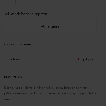
Välj storlek för att se lagerstatus
.
VÄLJ STORLEK
–
LAGERSTATUS I BUTIK
Johnells.se
Ej i lager
–
BESKRIVNING
Denna rutiga skjorta är tillverkad av bomullsstretch och har
pärlemorknappar, enkla manschetter, en cut away krage och XL-
ärmar.