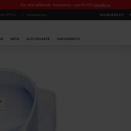
Fler stilar adderade. Sommarrea - upp till 60%
Handla nu
 från 999 kr
Hemleverans
KUNDSERVICE
OR
SKOR
ACCESSOARER
VARUMÄRKEN