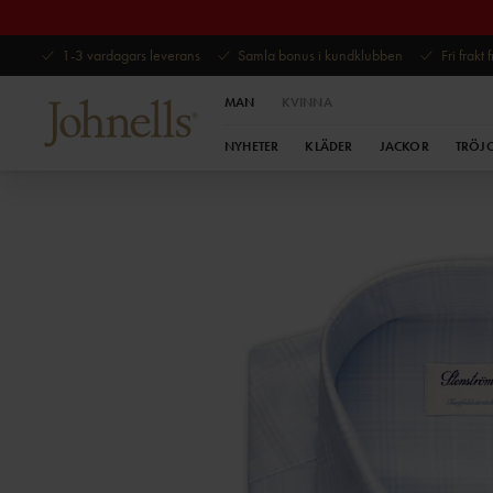
1-3 vardagars leverans
Samla bonus i kundklubben
Fri frakt
MAN
KVINNA
NYHETER
KLÄDER
JACKOR
TRÖJ