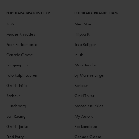
POPULÄRA BRANDS HERR
POPULÄRA BRANDS DAM
BOSS
Neo Noir
Moose Knuckles
Filippa K
Peak Performance
True Religion
Canada Goose
Inuikii
Parajumpers
Marc Jacobs
Polo Ralph Lauren
by Malene Birger
GANT tröja
Barbour
Barbour
GANT skor
J.Lindeberg
Moose Knuckles
Sail Racing
My Aurora
GANT jacka
Rockandblue
Fred Perry
Canada Goose