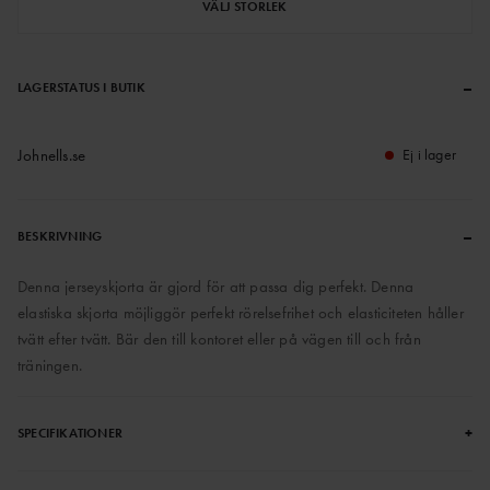
VÄLJ STORLEK
–
LAGERSTATUS I BUTIK
Johnells.se
Ej i lager
–
BESKRIVNING
Denna jerseyskjorta är gjord för att passa dig perfekt. Denna
elastiska skjorta möjliggör perfekt rörelsefrihet och elasticiteten håller
tvätt efter tvätt. Bär den till kontoret eller på vägen till och från
träningen.
+
SPECIFIKATIONER