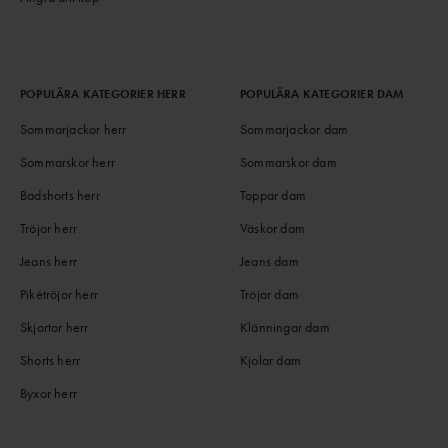
POPULÄRA KATEGORIER HERR
POPULÄRA KATEGORIER DAM
Sommarjackor herr
Sommarjackor dam
Sommarskor herr
Sommarskor dam
Badshorts herr
Toppar dam
Tröjor herr
Väskor dam
Jeans herr
Jeans dam
Pikétröjor herr
Tröjor dam
Skjortor herr
Klänningar dam
Shorts herr
Kjolar dam
Byxor herr