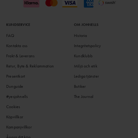
KUNDSERVICE
OM JOHNELLS
FAQ
Historia
Kontakta oss
Integritetspolicy
Frakt & Leverans
Kundklubb
Retur, Byte & Reklammation
Miljö och etik
Presentkort
Lediga tjänster
Dunguide
Butiker
#yesjohnells
The Journal
Cookies
Köpvillkor
Kampanjvillkor
Ångra ditt köp