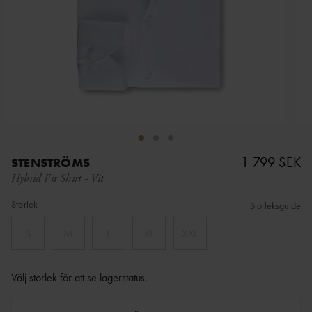
1 799 SEK
STENSTRÖMS
Hybrid Fit Shirt
-
Vit
Storlek
Storleksguide
S
M
L
XL
XXL
Välj storlek för att se lagerstatus
.