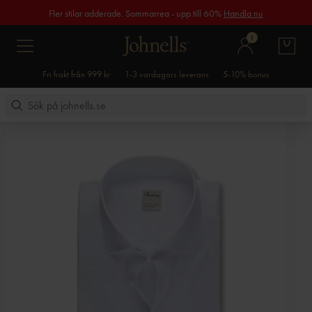
Fler stilar adderade. Sommarrea - upp till 60%
Handla nu
1
Fri frakt från 999 kr
1-3 vardagars leverans
5-10% bonus