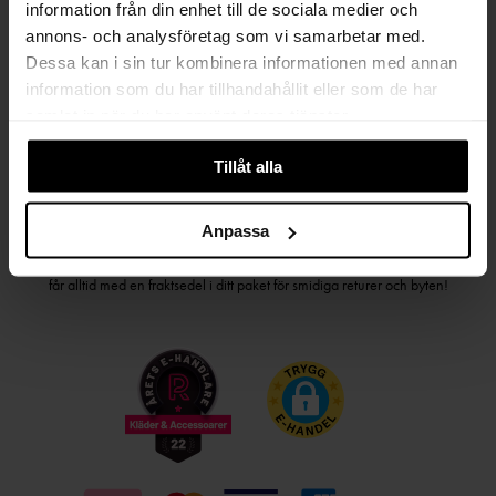
PRENUMERERA PÅ VÅRT NYHETSBREV
information från din enhet till de sociala medier och
annons- och analysföretag som vi samarbetar med.
Kvinna
Man
Dessa kan i sin tur kombinera informationen med annan
information som du har tillhandahållit eller som de har
PRENUMERERA
samlat in när du har använt deras tjänster.
Tillåt alla
HANDLA TRYGGT OCH SMIDIGT
Anpassa
Välj det betalsätt som passar dig med Klarna. Vi på Johnells erbjuder flera
bekväma fraktalternativ; utlämningsställe, hemleverans och paketskåp. Du
får alltid med en fraktsedel i ditt paket för smidiga returer och byten!