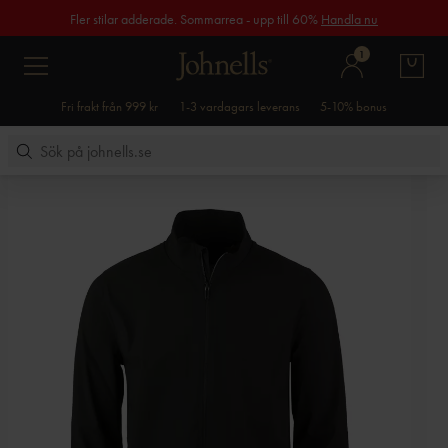
Fler stilar adderade. Sommarrea - upp till 60%
Handla nu
1
Fri frakt från 999 kr
1-3 vardagars leverans
5-10% bonus