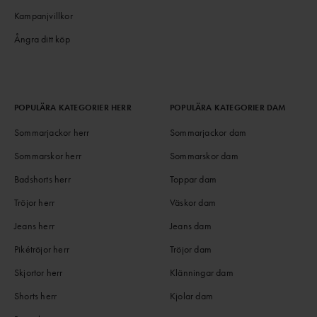
Kampanjvillkor
Ångra ditt köp
POPULÄRA KATEGORIER HERR
POPULÄRA KATEGORIER DAM
Sommarjackor herr
Sommarjackor dam
Sommarskor herr
Sommarskor dam
Badshorts herr
Toppar dam
Tröjor herr
Väskor dam
Jeans herr
Jeans dam
Pikétröjor herr
Tröjor dam
Skjortor herr
Klänningar dam
Shorts herr
Kjolar dam