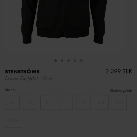
2 399 SEK
STENSTRÖMS
Leisure Zip Jacket
-
Grön
Storlek
Storleksguide
XS
S
M
L
XL
XXL
XXXL
XXXXL