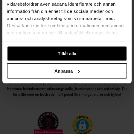
vidarebefordrar även sådana identifierare och annan
information från din enhet till de sociala medier och
Håll dig uppdaterad
annons- och analysföretag som vi samarbetar med.
PRENUMERERA PÅ VÅRT NYHETSBREV
Dessa kan i sin tur kombinera informationen med annan
information som du har tillhandahållit eller som de har
Kvinna
Man
samlat in när du har använt deras tjänster.
PRENUMERERA
Tillåt alla
Anpassa
HANDLA TRYGGT OCH SMIDIGT
Välj det betalsätt som passar dig med Klarna. Vi på Johnells erbjuder flera
bekväma fraktalternativ; utlämningsställe, hemleverans och paketskåp. Du
får alltid med en fraktsedel i ditt paket för smidiga returer och byten!