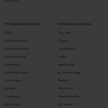
Byxor herr
POPULÄRA BRANDS HERR
POPULÄRA BRANDS DAM
BOSS
Neo Noir
Moose Knuckles
Filippa K
Peak Performance
True Religion
Canada Goose
Inuikii
Parajumpers
Marc Jacobs
Polo Ralph Lauren
by Malene Birger
GANT tröja
Barbour
Barbour
GANT skor
J.Lindeberg
Moose Knuckles
Sail Racing
My Aurora