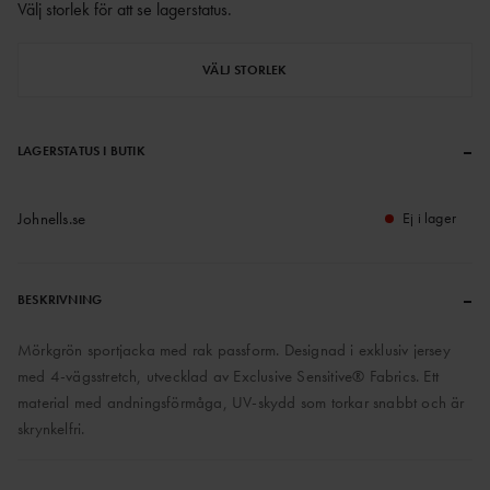
Välj storlek för att se lagerstatus
.
VÄLJ STORLEK
–
LAGERSTATUS I BUTIK
Johnells.se
Ej i lager
–
BESKRIVNING
Mörkgrön sportjacka med rak passform. Designad i exklusiv jersey
med 4-vägsstretch, utvecklad av Exclusive Sensitive® Fabrics. Ett
material med andningsförmåga, UV-skydd som torkar snabbt och är
skrynkelfri.