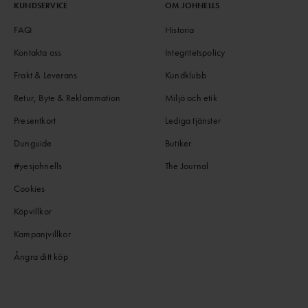
KUNDSERVICE
OM JOHNELLS
FAQ
Historia
Kontakta oss
Integritetspolicy
Frakt & Leverans
Kundklubb
Retur, Byte & Reklammation
Miljö och etik
Presentkort
Lediga tjänster
Dunguide
Butiker
#yesjohnells
The Journal
Cookies
Köpvillkor
Kampanjvillkor
Ångra ditt köp