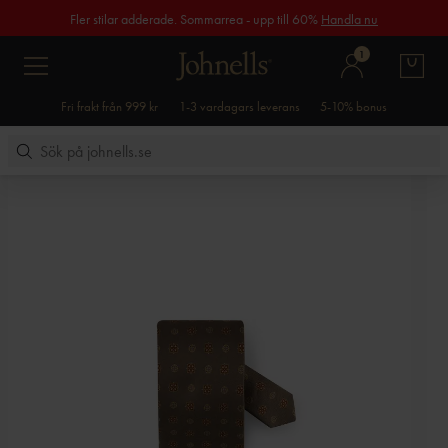
Fler stilar adderade. Sommarrea - upp till 60%
Handla nu
1
Fri frakt från 999 kr
1-3 vardagars leverans
5-10% bonus