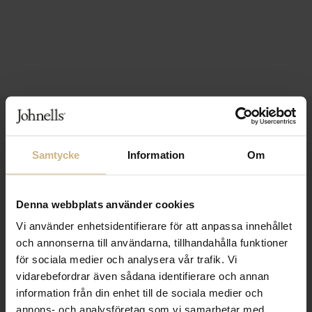
1-3 VARDAGARS LEVERANS
FRI FRAKT FRÅN 999 KR
Samtycke
Information
Om
SAMLA BONUS I KUNDKLUBBEN
Denna webbplats använder cookies
Vi använder enhetsidentifierare för att anpassa innehållet
och annonserna till användarna, tillhandahålla funktioner
Håll dig uppdaterad
för sociala medier och analysera vår trafik. Vi
PRENUMERERA PÅ VÅRT NYHETSBREV
vidarebefordrar även sådana identifierare och annan
information från din enhet till de sociala medier och
Kvinna
Man
annons- och analysföretag som vi samarbetar med.