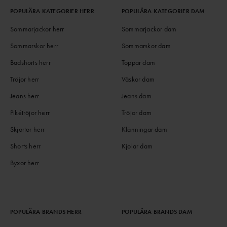
POPULÄRA KATEGORIER HERR
POPULÄRA KATEGORIER DAM
Sommarjackor herr
Sommarjackor dam
Sommarskor herr
Sommarskor dam
Badshorts herr
Toppar dam
Tröjor herr
Väskor dam
Jeans herr
Jeans dam
Pikétröjor herr
Tröjor dam
Skjortor herr
Klänningar dam
Shorts herr
Kjolar dam
Byxor herr
POPULÄRA BRANDS HERR
POPULÄRA BRANDS DAM