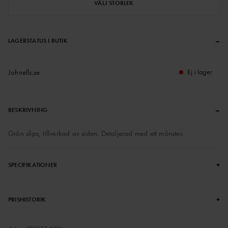
VÄLJ STORLEK
–
LAGERSTATUS I BUTIK
Johnells.se
Ej i lager
–
BESKRIVNING
Grön slips, tillverkad av siden. Detaljerad med ett mönster.
+
SPECIFIKATIONER
+
PRISHISTORIK