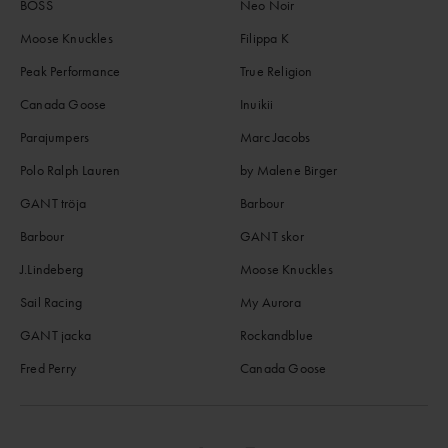
BOSS
Neo Noir
Moose Knuckles
Filippa K
Peak Performance
True Religion
Canada Goose
Inuikii
Parajumpers
Marc Jacobs
Polo Ralph Lauren
by Malene Birger
GANT tröja
Barbour
Barbour
GANT skor
J.Lindeberg
Moose Knuckles
Sail Racing
My Aurora
GANT jacka
Rockandblue
Fred Perry
Canada Goose