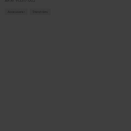
Art.nr.
913317-002
Accessoarer
Stenströms