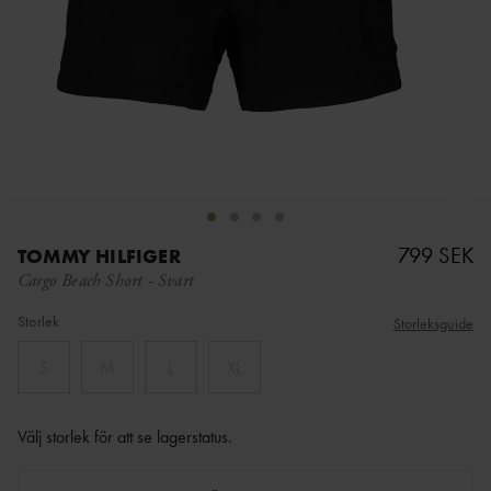
799 SEK
TOMMY HILFIGER
Cargo Beach Short
-
Svart
Storlek
Storleksguide
S
M
L
XL
Välj storlek för att se lagerstatus
.