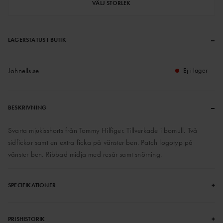
VÄLJ STORLEK
–
LAGERSTATUS I BUTIK
Johnells.se
Ej i lager
–
BESKRIVNING
Svarta mjukisshorts från Tommy Hilfiger. Tillverkade i bomull. Två
sidfickor samt en extra ficka på vänster ben. Patch logotyp på
vänster ben. Ribbad midja med resår samt snörning.
+
SPECIFIKATIONER
+
PRISHISTORIK