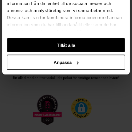
information från din enhet till de sociala medier och
PRENUMERERA PÅ VÅRT NYHETSBREV
annons- och analysföretag som vi samarbetar med.
Dessa kan i sin tur kombinera informationen med annan
Kvinna
Man
information som du har tillhandahållit eller som de har
samlat in när du har använt deras tjänster.
PRENUMERERA
Tillåt alla
HANDLA TRYGGT OCH SMIDIGT
Anpassa
Välj det betalsätt som passar dig med Klarna. Vi på Johnells erbjuder flera
bekväma fraktalternativ; utlämningsställe, hemleverans och paketskåp. Du
får alltid med en fraktsedel i ditt paket för smidiga returer och byten!