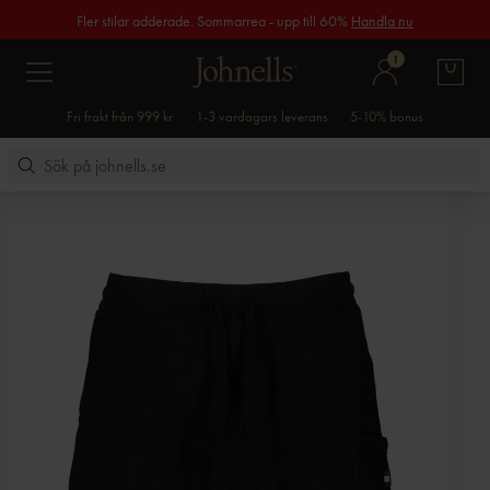
Fler stilar adderade. Sommarrea - upp till 60%
Handla nu
1
Fri frakt från 999 kr
1-3 vardagars leverans
5-10% bonus