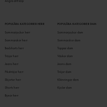
Ångra ditt köp
POPULÄRA KATEGORIER HERR
POPULÄRA KATEGORIER DAM
Sommarjackor herr
Sommarjackor dam
Sommarskor herr
Sommarskor dam
Badshorts herr
Toppar dam
Tröjor herr
Väskor dam
Jeans herr
Jeans dam
Pikétröjor herr
Tröjor dam
Skjortor herr
Klänningar dam
Shorts herr
Kjolar dam
Byxor herr