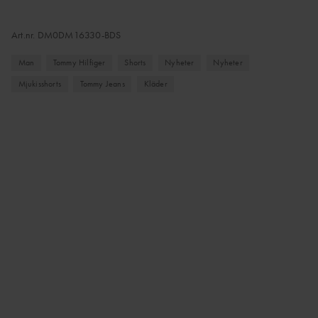
Art.nr.
DM0DM16330-BDS
Man
Tommy Hilfiger
Shorts
Nyheter
Nyheter
Mjukisshorts
Tommy Jeans
Kläder