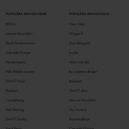
POPULÄRA BRANDS HERR
POPULÄRA BRANDS DAM
BOSS
Neo Noir
Moose Knuckles
Filippa K
Peak Performance
True Religion
Canada Goose
Inuikii
Parajumpers
Marc Jacobs
Polo Ralph Lauren
by Malene Birger
GANT tröja
Barbour
Barbour
GANT skor
J.Lindeberg
Moose Knuckles
Sail Racing
My Aurora
GANT jacka
Rockandblue
Fred Perry
Canada Goose