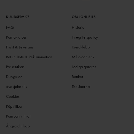
KUNDSERVICE
OM JOHNELLS
FAQ
Historia
Kontakta oss
Integritetspolicy
Frakt & Leverans
Kundklubb
Retur, Byte & Reklammation
Miljö och etik
Presentkort
Lediga tjänster
Dunguide
Butiker
#yesjohnells
The Journal
Cookies
Köpvillkor
Kampanjvillkor
Ångra ditt köp