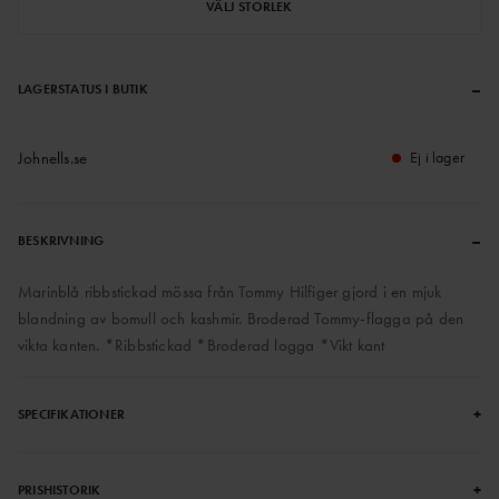
VÄLJ STORLEK
–
LAGERSTATUS I BUTIK
Johnells.se
Ej i lager
–
BESKRIVNING
Marinblå ribbstickad mössa från Tommy Hilfiger gjord i en mjuk
blandning av bomull och kashmir. Broderad Tommy-flagga på den
vikta kanten. *Ribbstickad *Broderad logga *Vikt kant
+
SPECIFIKATIONER
+
PRISHISTORIK