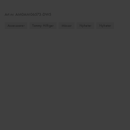
Art.nr.
AM0AM06573-DW5
Accessoarer
Tommy Hilfiger
Mössor
Nyheter
Nyheter