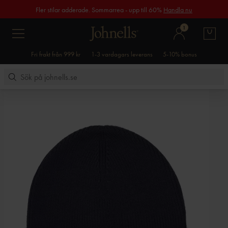
Fler stilar adderade. Sommarrea - upp till 60%
Handla nu
1
Fri frakt från 999 kr
1-3 vardagars leverans
5-10% bonus