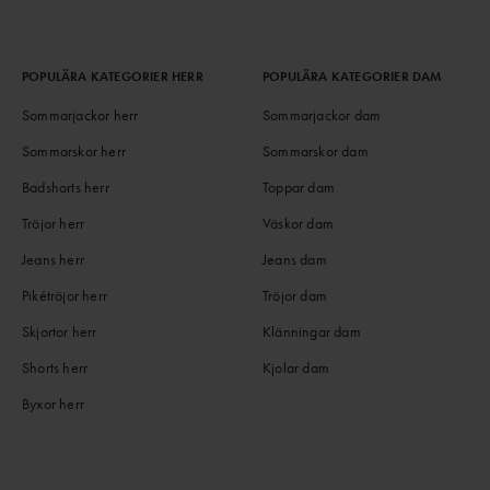
POPULÄRA KATEGORIER HERR
POPULÄRA KATEGORIER DAM
Sommarjackor herr
Sommarjackor dam
Sommarskor herr
Sommarskor dam
Badshorts herr
Toppar dam
Tröjor herr
Väskor dam
Jeans herr
Jeans dam
Pikétröjor herr
Tröjor dam
Skjortor herr
Klänningar dam
Shorts herr
Kjolar dam
Byxor herr