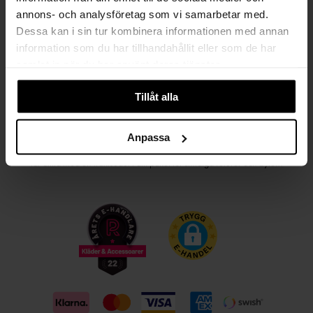
annons- och analysföretag som vi samarbetar med.
Kvinna
Man
Dessa kan i sin tur kombinera informationen med annan
information som du har tillhandahållit eller som de har
PRENUMERERA
samlat in när du har använt deras tjänster.
Tillåt alla
HANDLA TRYGGT OCH SMIDIGT
Välj det betalsätt som passar dig med Klarna. Vi på Johnells erbjuder flera
Anpassa
bekväma fraktalternativ; utlämningsställe, hemleverans och paketskåp. Du
får alltid med en fraktsedel i ditt paket för smidiga returer och byten!