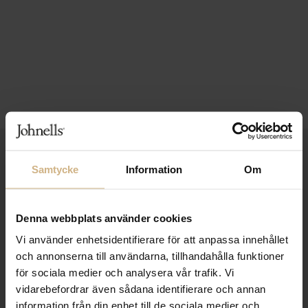
1-3 VARDAGARS LEVERANS
Samtycke
Information
Om
FRI FRAKT FRÅN 999 KR
SAMLA BONUS I KUNDKLUBBEN
Denna webbplats använder cookies
Vi använder enhetsidentifierare för att anpassa innehållet
och annonserna till användarna, tillhandahålla funktioner
för sociala medier och analysera vår trafik. Vi
Håll dig uppdaterad
vidarebefordrar även sådana identifierare och annan
PRENUMERERA PÅ VÅRT NYHETSBREV
information från din enhet till de sociala medier och