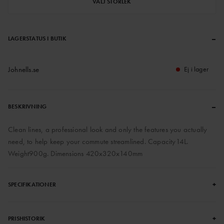
VÄLJ STORLEK
–
LAGERSTATUS I BUTIK
Johnells.se
Ej i lager
–
BESKRIVNING
Clean lines, a professional look and only the features you actually
need, to help keep your commute streamlined. Capacity14L.
Weight900g. Dimensions 420x320x140mm
+
SPECIFIKATIONER
+
PRISHISTORIK