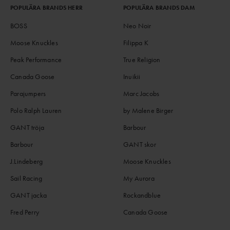
POPULÄRA BRANDS HERR
POPULÄRA BRANDS DAM
BOSS
Neo Noir
Moose Knuckles
Filippa K
Peak Performance
True Religion
Canada Goose
Inuikii
Parajumpers
Marc Jacobs
Polo Ralph Lauren
by Malene Birger
GANT tröja
Barbour
Barbour
GANT skor
J.Lindeberg
Moose Knuckles
Sail Racing
My Aurora
GANT jacka
Rockandblue
Fred Perry
Canada Goose