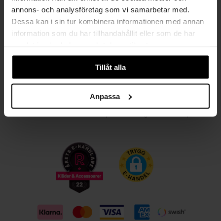
annons- och analysföretag som vi samarbetar med.
Kvinna
Man
Dessa kan i sin tur kombinera informationen med annan
information som du har tillhandahållit eller som de har
PRENUMERERA
samlat in när du har använt deras tjänster.
Tillåt alla
HANDLA TRYGGT OCH SMIDIGT
Välj det betalsätt som passar dig med Klarna. Vi på Johnells erbjuder flera
Anpassa
bekväma fraktalternativ; utlämningsställe, hemleverans och paketskåp. Du
får alltid med en fraktsedel i ditt paket för smidiga returer och byten!