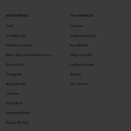
KUNDSERVICE
OM JOHNELLS
FAQ
Historia
Kontakta oss
Integritetspolicy
Frakt & Leverans
Kundklubb
Retur, Byte & Reklammation
Miljö och etik
Presentkort
Lediga tjänster
Dunguide
Butiker
#yesjohnells
The Journal
Cookies
Köpvillkor
Kampanjvillkor
Ångra ditt köp