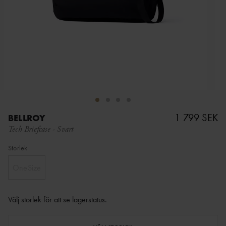
1 799 SEK
BELLROY
Tech Briefcase
-
Svart
Storlek
OneSize
Välj storlek för att se lagerstatus
.