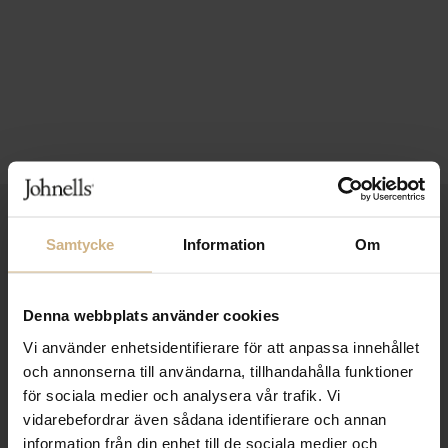
1-3 VARDAGARS LEVERANS
Samtycke
Information
Om
FRI FRAKT FRÅN 999 KR
SAMLA BONUS I KUNDKLUBBEN
Denna webbplats använder cookies
Vi använder enhetsidentifierare för att anpassa innehållet
och annonserna till användarna, tillhandahålla funktioner
för sociala medier och analysera vår trafik. Vi
Håll dig uppdaterad
vidarebefordrar även sådana identifierare och annan
PRENUMERERA PÅ VÅRT NYHETSBREV
information från din enhet till de sociala medier och