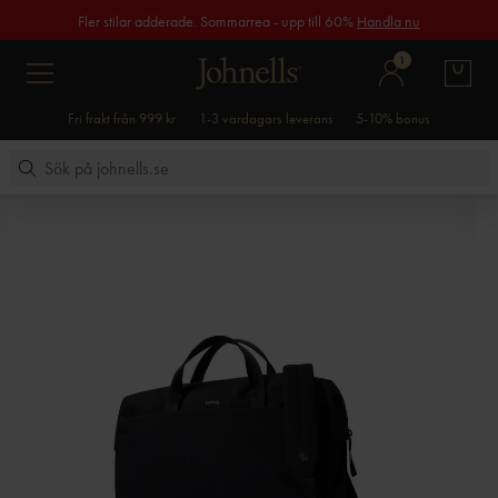
Fler stilar adderade. Sommarrea - upp till 60%
Handla nu
1
Fri frakt från 999 kr
1-3 vardagars leverans
5-10% bonus