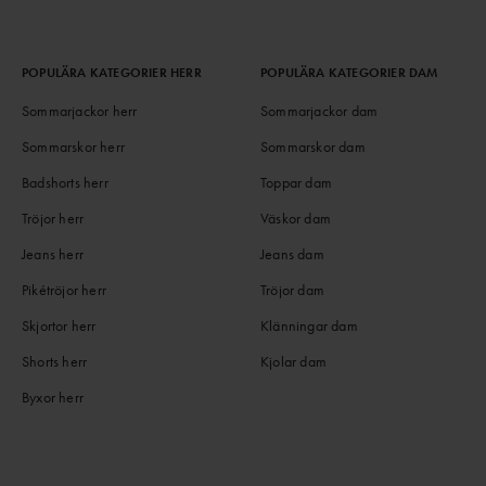
POPULÄRA KATEGORIER HERR
POPULÄRA KATEGORIER DAM
Sommarjackor herr
Sommarjackor dam
Sommarskor herr
Sommarskor dam
Badshorts herr
Toppar dam
Tröjor herr
Väskor dam
Jeans herr
Jeans dam
Pikétröjor herr
Tröjor dam
Skjortor herr
Klänningar dam
Shorts herr
Kjolar dam
Byxor herr