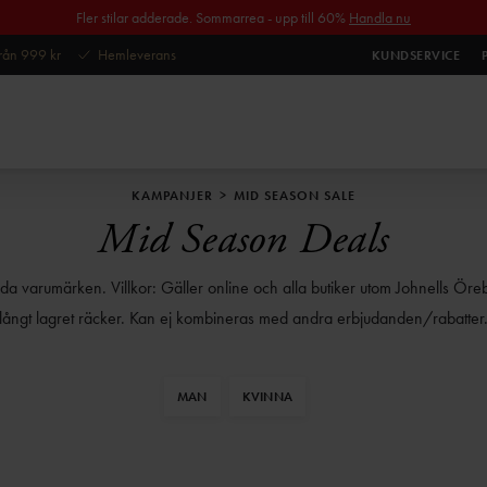
Fler stilar adderade. Sommarrea - upp till 60%
Handla nu
 från 999 kr
Hemleverans
KUNDSERVICE
KAMPANJER
MID SEASON SALE
Mid Season Deals
a varumärken. Villkor: Gäller online och alla butiker utom Johnells Öre
långt lagret räcker. Kan ej kombineras med andra erbjudanden/rabatter
MAN
KVINNA