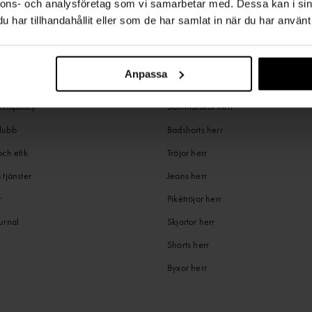
nnons- och analysföretag som vi samarbetar med. Dessa kan i sin
har tillhandahållit eller som de har samlat in när du har använt 
OHNELLS
POPULÄRA KATEGORIER HERR
Anpassa
ia
Sommarjackor herr
tetspolicy
Sommarskor herr
lubb
Badshorts herr
och etik
Tröjor herr
 tjänster
Jeans herr
r
Pikétröjor herr
urnal
Skjortor herr
Shorts herr
Byxor herr