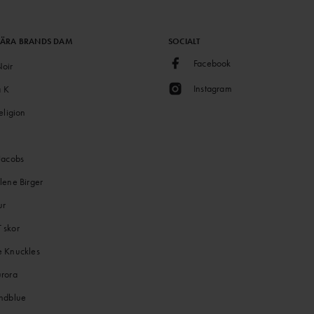
LÄRA BRANDS DAM
SOCIALT
Facebook
oir
Instagram
a K
eligion
Jacobs
lene Birger
ur
skor
 Knuckles
rora
ndblue