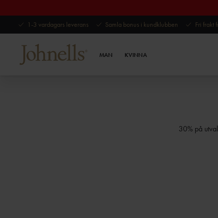
1-3 vardagars leverans
Samla bonus i kundklubben
Fri frakt
MAN
KVINNA
30% på utvald