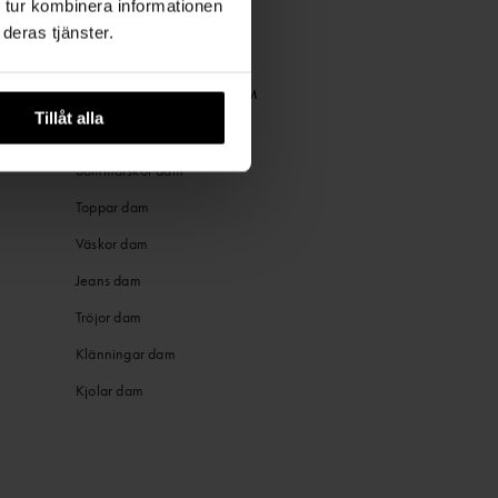
 tur kombinera informationen
deras tjänster.
POPULÄRA KATEGORIER DAM
Tillåt alla
Sommarjackor dam
Sommarskor dam
Toppar dam
Väskor dam
Jeans dam
Tröjor dam
Klänningar dam
Kjolar dam