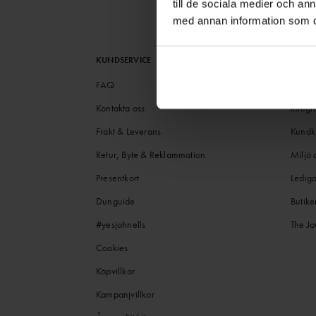
till de sociala medier och a
med annan information som du 
KUNDSERVICE
OM J
FAQ
Histor
Kontakta oss
Integri
Frakt & Leverans
Kundk
Retur, Byte & Reklammation
Miljö 
Presentkort
Lediga
Dunguide
Butike
#yesjohnells
The Jo
Cookies
Köpvillkor
Kampanjvillkor