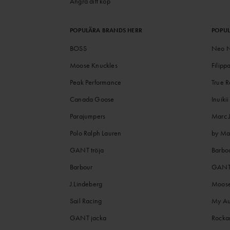
Ångra ditt köp
POPULÄRA BRANDS HERR
POPU
BOSS
Neo N
Moose Knuckles
Filipp
Peak Performance
True R
Canada Goose
Inuikii
Parajumpers
Marc 
Polo Ralph Lauren
by Ma
GANT tröja
Barbo
Barbour
GANT 
J.Lindeberg
Moose
Sail Racing
My Au
GANT jacka
Rocka