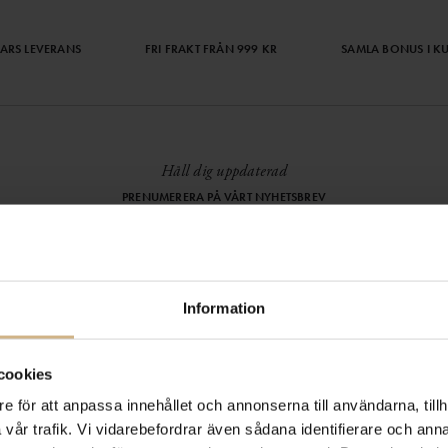
ARS LEVERANS
FRI FRAKT FRÅN 999 KR
SAMLA BONUS I K
Håll dig uppdaterad
PRENUMERERA PÅ VÅRT NYHETSBREV
Kvinna
Man
HANDLA TRYGGT OCH SMIDIGT
Information
Välj det betalsätt som passar dig med Klarna. Vi på Johnells erbjuder flera
bekväma fraktalternativ; utlämningsställe, hemleverans och paketskåp. Du får
alltid med en fraktsedel i ditt paket för smidiga returer och byten!
cookies
e för att anpassa innehållet och annonserna till användarna, tillh
vår trafik. Vi vidarebefordrar även sådana identifierare och anna