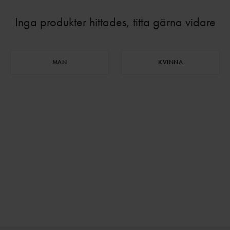
Inga produkter hittades, titta gärna vidare
MAN
KVINNA
⌄
⌄
VISA MER