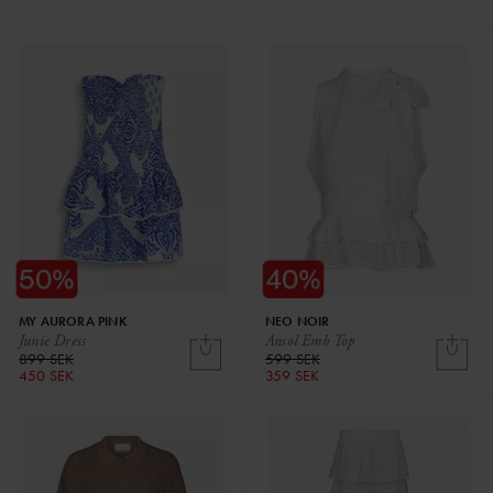
MY AURORA PINK
NEO NOIR
Junie Dress
Ansol Emb Top
899 SEK
599 SEK
450 SEK
359 SEK