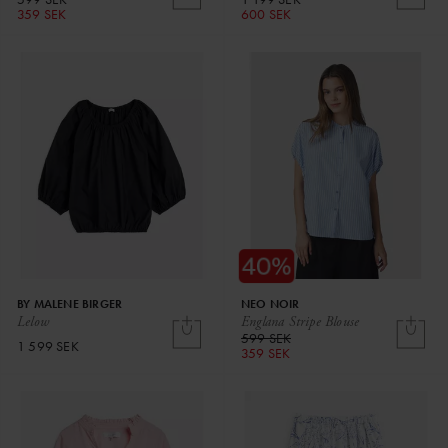
359 SEK
600 SEK
BY MALENE BIRGER
NEO NOIR
Lelow
Englana Stripe Blouse
599 SEK
1 599 SEK
359 SEK