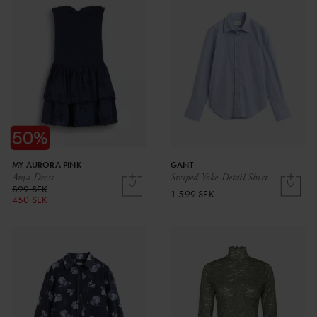
MY AURORA PINK
GANT
Anja Dress
Striped Yoke Detail Shirt
899 SEK
1 599 SEK
450 SEK