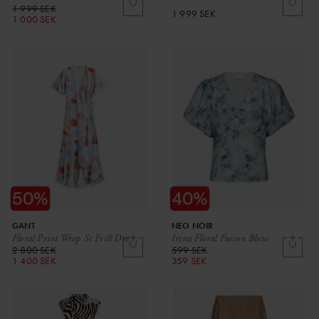
1 999 SEK
1 999 SEK
1 000 SEK
GANT
NEO NOIR
Floral Print Wrap Ss Frill Dre
Irina Floral Fusion Blous
2 800 SEK
599 SEK
1 400 SEK
359 SEK