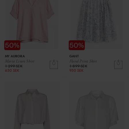
MY AURORA
GANT
Maria Linen Shirt
Floral Print Skirt
1 299 SEK
1 899 SEK
650 SEK
950 SEK