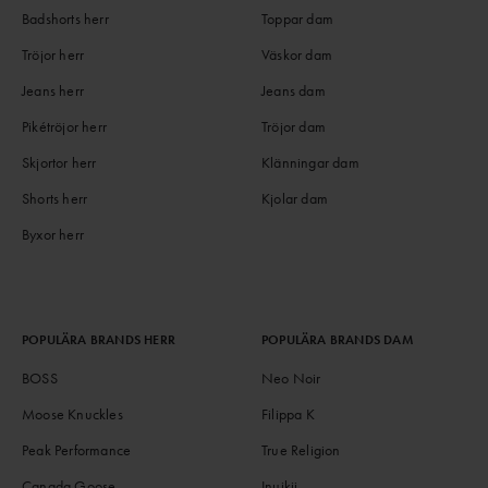
Badshorts herr
Toppar dam
Tröjor herr
Väskor dam
Jeans herr
Jeans dam
Pikétröjor herr
Tröjor dam
Skjortor herr
Klänningar dam
Shorts herr
Kjolar dam
Byxor herr
POPULÄRA BRANDS HERR
POPULÄRA BRANDS DAM
BOSS
Neo Noir
Moose Knuckles
Filippa K
Peak Performance
True Religion
Canada Goose
Inuikii