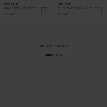
NEO NOIR
NEO NOIR
Rista Paisley Drop Blouse
Lyselle Heavy Sateen Shirt
749 SEK
599 SEK
Visar 48 av 140 produkter
LADDA IN FLER
⌄
⌄
VISA MER