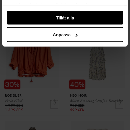
Pia Skirt
Xandria Seaweed
samlat in när du har använt deras tjänster.
699 SEK
1 999 SEK
350 SEK
Tillåt alla
Anpassa
RODEBJER
NEO NOIR
Perla Plissé
Marli Amazing Chiffon Rose Dre
1 999 SEK
999 SEK
1 399 SEK
599 SEK