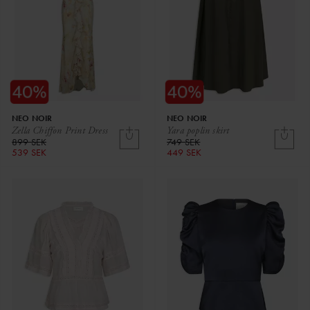
NEO NOIR
NEO NOIR
Zella Chiffon Print Dress
Yara poplin skirt
899 SEK
749 SEK
539 SEK
449 SEK