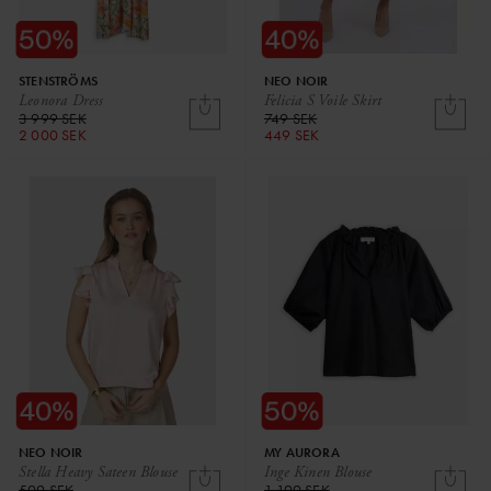
STENSTRÖMS
NEO NOIR
Leonora Dress
Felicia S Voile Skirt
3 999 SEK
749 SEK
2 000 SEK
449 SEK
NEO NOIR
MY AURORA
Stella Heavy Sateen Blouse
Inge Kinen Blouse
599 SEK
1 199 SEK