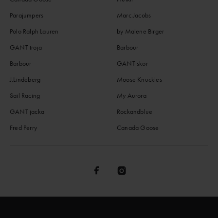
Parajumpers
Marc Jacobs
Polo Ralph Lauren
by Malene Birger
GANT tröja
Barbour
Barbour
GANT skor
J.Lindeberg
Moose Knuckles
Sail Racing
My Aurora
GANT jacka
Rockandblue
Fred Perry
Canada Goose