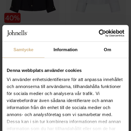
BUSNEL
NEO NOIR
Nenne Blouse
Rosa Oxford Shirt
2 699 SEK
749 SEK
1 619 SEK
Samtycke
Information
Om
Denna webbplats använder cookies
Vi använder enhetsidentifierare för att anpassa innehållet
och annonserna till användarna, tillhandahålla funktioner
för sociala medier och analysera vår trafik. Vi
vidarebefordrar även sådana identifierare och annan
information från din enhet till de sociala medier och
annons- och analysföretag som vi samarbetar med.
Dessa kan i sin tur kombinera informationen med annan
MY AURORA PINK
RODEBJER
information som du har tillhandahållit eller som de har