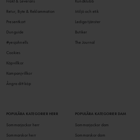
Frakt & Leverans
Kundklubb
Retur, Byte & Reklammation
Miljö och etik
Presentkort
Lediga tjänster
Dunguide
Butiker
#yesjohnells
The Journal
Cookies
Köpvillkor
Kampanjvillkor
Ångra ditt köp
POPULÄRA KATEGORIER HERR
POPULÄRA KATEGORIER DAM
Sommarjackor herr
Sommarjackor dam
Sommarskor herr
Sommarskor dam