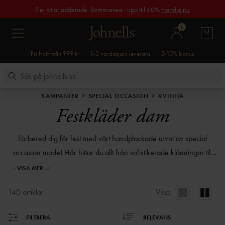
Fler stilar adderade. Sommarrea - upp till 60%
Handla nu
1
Fri frakt från 999 kr
1-3 vardagars leverans
5-10% bonus
KAMPANJER
SPECIAL OCCASION
KVINNA
Festkläder dam
Förbered dig för fest med vårt handplockade urval av special
occasion mode! Här hittar du allt från sofistikerade klänningar till
lekfulla och spännande blusar och smycken! Vad du än letar efter
VISA MER
så hittar du garanterat något som passar dig perfekt.
140
artiklar
Visa:
FILTRERA
RELEVANS