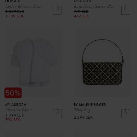
FILIPPA K
NEO NOIR
Cotton Mariner Dress
Rista Heavy Sateen Blus
1 899 SEK
749 SEK
1 139 SEK
449 SEK
MY AURORA
BY MALENE BIRGER
Albertine Blouse
Tallie Bag
1 399 SEK
2 399 SEK
700 SEK