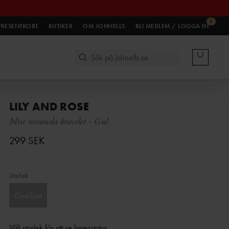
1
PRESENTKORT
BUTIKER
OM JOHNELLS
BLI MEDLEM / LOGGA IN
LILY AND ROSE
Miss miranda bracelet
-
Gul
299 SEK
Storlek
OneSize
Välj storlek för att se lagerstatus
.