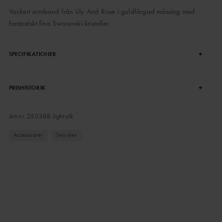
Vackert armband från Lily And Rose i guldfärgad mässing med
fantastiskt fina Swarovski-kristaller.
+
SPECIFIKATIONER
+
PRISHISTORIK
Art.nr.
250388-lightsilk
Accessoarer
Smycken