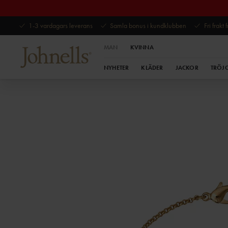
1-3 vardagars leverans
Samla bonus i kundklubben
Fri frakt
MAN
KVINNA
NYHETER
KLÄDER
JACKOR
TRÖJ