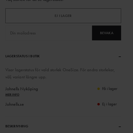
EJ I LAGER
BEVAKA
–
LAGERSTATUS I BUTIK
Visar lagerstatus för vald storlek OneSize. För andra storlekar,
välj variant längre upp.
Johnells Nyköping
Få i lager
MER INFO
Johnells.se
Ej i lager
–
BESKRIVNING