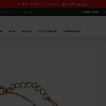
Fler stilar adderade. Sommarrea - upp till 60%
Handla nu
 från 999 kr
Hemleverans
KUNDSERVICE
OR
SKOR
VÄSKOR
ACCESSOARER
VARUMÄRKEN