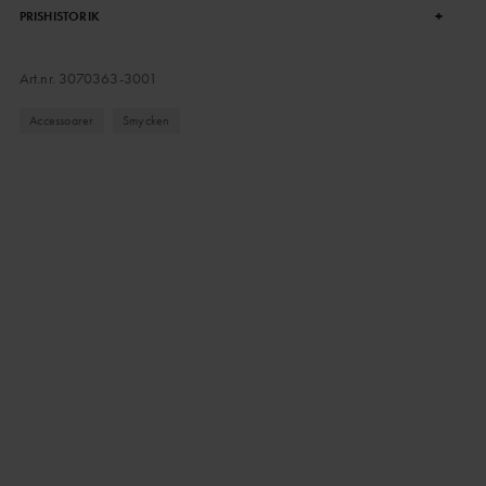
+
PRISHISTORIK
Art.nr.
3070363-3001
Accessoarer
Smycken