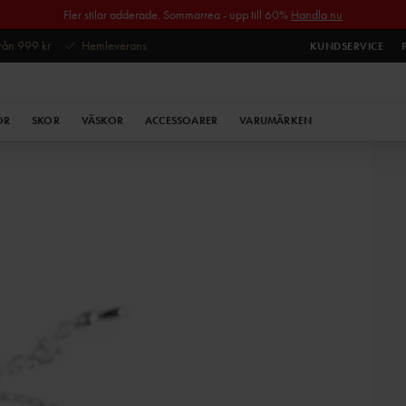
Fler stilar adderade. Sommarrea - upp till 60%
Handla nu
 från 999 kr
Hemleverans
KUNDSERVICE
OR
SKOR
VÄSKOR
ACCESSOARER
VARUMÄRKEN