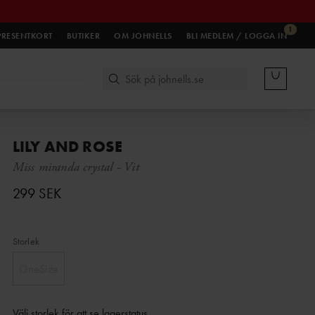
1
PRESENTKORT
BUTIKER
OM JOHNELLS
BLI MEDLEM / LOGGA IN
LILY AND ROSE
Miss miranda crystal
-
Vit
299 SEK
Storlek
OneSize
Välj storlek för att se lagerstatus
.