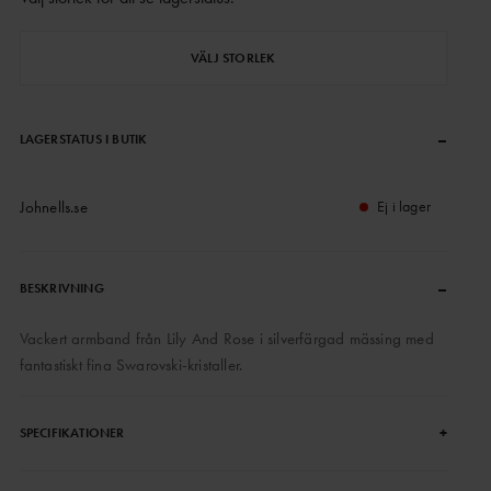
VÄLJ STORLEK
–
LAGERSTATUS I BUTIK
Johnells.se
Ej i lager
–
BESKRIVNING
Vackert armband från Lily And Rose i silverfärgad mässing med
fantastiskt fina Swarovski-kristaller.
+
SPECIFIKATIONER