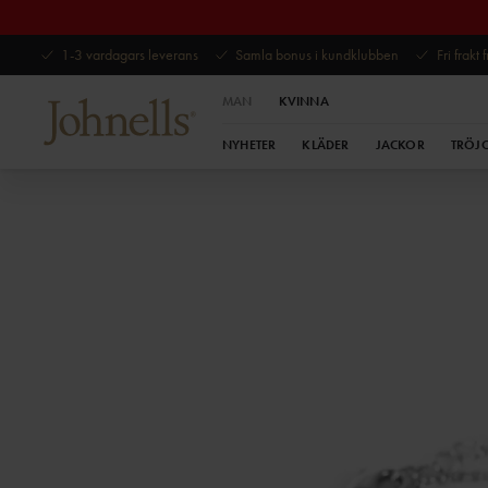
1-3 vardagars leverans
Samla bonus i kundklubben
Fri frakt
MAN
KVINNA
NYHETER
KLÄDER
JACKOR
TRÖJ