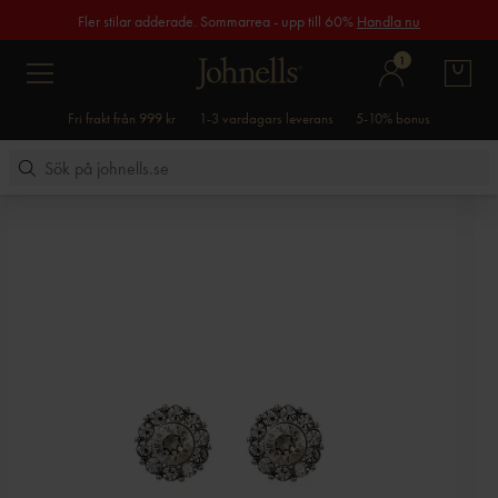
Fler stilar adderade. Sommarrea - upp till 60%
Handla nu
1
Fri frakt från 999 kr
1-3 vardagars leverans
5-10% bonus