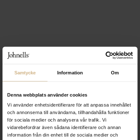
1-3 VARDAGARS LEVERANS
Samtycke
Information
Om
FRI FRAKT FRÅN 999 KR
SAMLA BONUS I KUNDKLUBBEN
Denna webbplats använder cookies
Vi använder enhetsidentifierare för att anpassa innehållet
och annonserna till användarna, tillhandahålla funktioner
Håll dig uppdaterad
för sociala medier och analysera vår trafik. Vi
PRENUMERERA PÅ VÅRT NYHETSBREV
vidarebefordrar även sådana identifierare och annan
information från din enhet till de sociala medier och