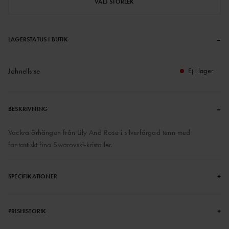
VÄLJ STORLEK
–
LAGERSTATUS I BUTIK
Johnells.se
Ej i lager
–
BESKRIVNING
Vackra örhängen från Lily And Rose i silverfärgad tenn med
fantastiskt fina Swarovski-kristaller.
+
SPECIFIKATIONER
+
PRISHISTORIK