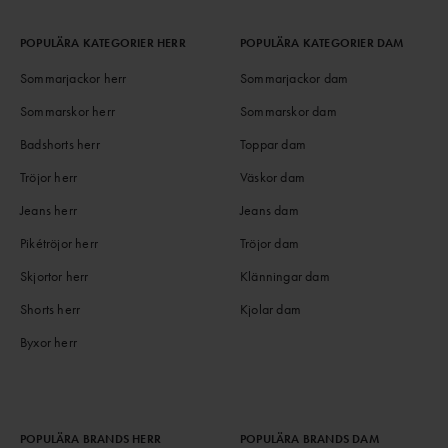
POPULÄRA KATEGORIER HERR
POPULÄRA KATEGORIER DAM
Sommarjackor herr
Sommarjackor dam
Sommarskor herr
Sommarskor dam
Badshorts herr
Toppar dam
Tröjor herr
Väskor dam
Jeans herr
Jeans dam
Pikétröjor herr
Tröjor dam
Skjortor herr
Klänningar dam
Shorts herr
Kjolar dam
Byxor herr
POPULÄRA BRANDS HERR
POPULÄRA BRANDS DAM