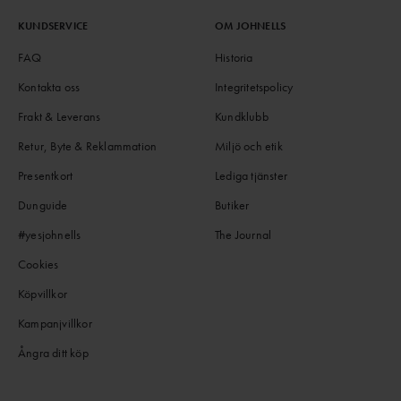
KUNDSERVICE
OM JOHNELLS
FAQ
Historia
Kontakta oss
Integritetspolicy
Frakt & Leverans
Kundklubb
Retur, Byte & Reklammation
Miljö och etik
Presentkort
Lediga tjänster
Dunguide
Butiker
#yesjohnells
The Journal
Cookies
Köpvillkor
Kampanjvillkor
Ångra ditt köp