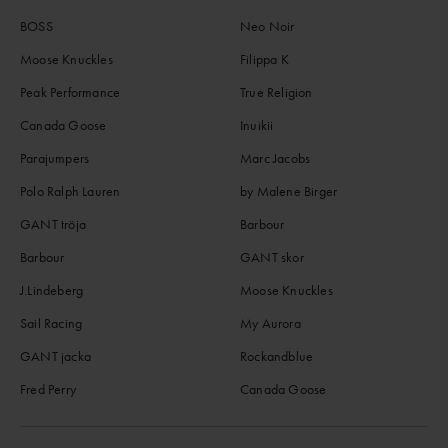
BOSS
Neo Noir
Moose Knuckles
Filippa K
Peak Performance
True Religion
Canada Goose
Inuikii
Parajumpers
Marc Jacobs
Polo Ralph Lauren
by Malene Birger
GANT tröja
Barbour
Barbour
GANT skor
J.Lindeberg
Moose Knuckles
Sail Racing
My Aurora
GANT jacka
Rockandblue
Fred Perry
Canada Goose