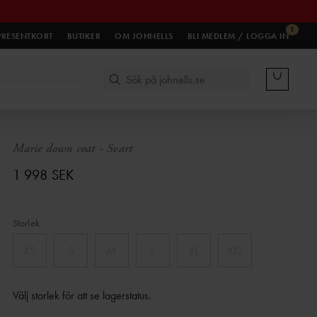
1
PRESENTKORT
BUTIKER
OM JOHNELLS
BLI MEDLEM / LOGGA IN
Marie down coat
-
Svart
1 998 SEK
Storlek
XS
S
M
L
XL
XXL
Välj storlek för att se lagerstatus
.