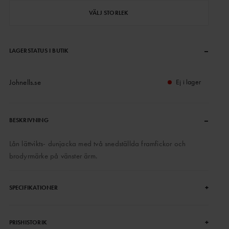
VÄLJ STORLEK
–
LAGERSTATUS I BUTIK
Johnells.se
Ej i lager
–
BESKRIVNING
Lån lättvikts- dunjacka med två snedställda framfickor och
brodyrmärke på vänster ärm.
+
SPECIFIKATIONER
+
PRISHISTORIK