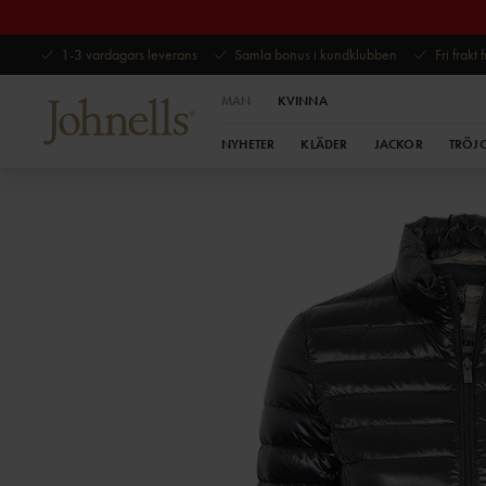
1-3 vardagars leverans
Samla bonus i kundklubben
Fri frakt
MAN
KVINNA
NYHETER
KLÄDER
JACKOR
TRÖJ