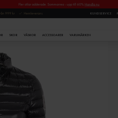
Fler stilar adderade. Sommarrea - upp till 60%
Handla nu
 från 999 kr
Hemleverans
KUNDSERVICE
OR
SKOR
VÄSKOR
ACCESSOARER
VARUMÄRKEN