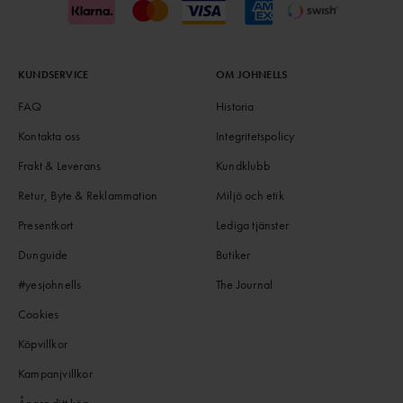
KUNDSERVICE
OM JOHNELLS
FAQ
Historia
Kontakta oss
Integritetspolicy
Frakt & Leverans
Kundklubb
Retur, Byte & Reklammation
Miljö och etik
Presentkort
Lediga tjänster
Dunguide
Butiker
#yesjohnells
The Journal
Cookies
Köpvillkor
Kampanjvillkor
Ångra ditt köp