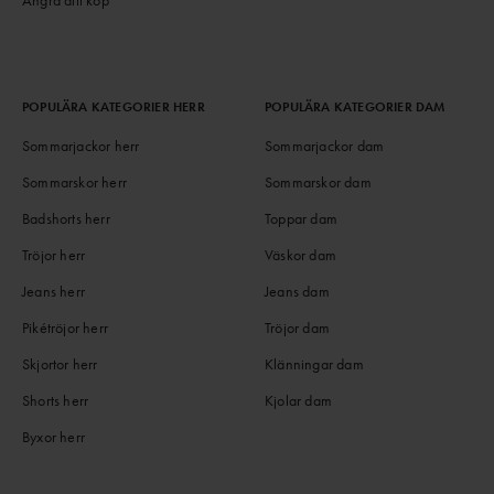
POPULÄRA KATEGORIER HERR
POPULÄRA KATEGORIER DAM
Sommarjackor herr
Sommarjackor dam
Sommarskor herr
Sommarskor dam
Badshorts herr
Toppar dam
Tröjor herr
Väskor dam
Jeans herr
Jeans dam
Pikétröjor herr
Tröjor dam
Skjortor herr
Klänningar dam
Shorts herr
Kjolar dam
Byxor herr