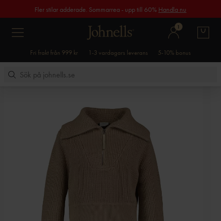
Fler stilar adderade. Sommarrea - upp till 60%
Handla nu
1
Fri frakt från 999 kr
1-3 vardagars leverans
5-10% bonus