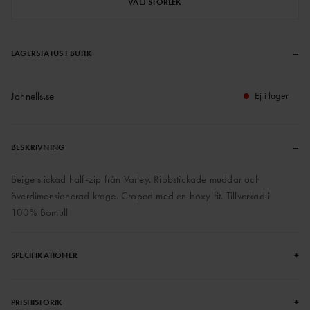
VÄLJ STORLEK
–
LAGERSTATUS I BUTIK
Johnells.se
Ej i lager
–
BESKRIVNING
Beige stickad half-zip från Varley. Ribbstickade muddar och
överdimensionerad krage. Croped med en boxy fit. Tillverkad i
100% Bomull
+
SPECIFIKATIONER
+
PRISHISTORIK