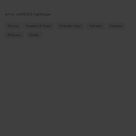
Art.nr.
var00615-lighttaupe
Kvinna
Hoodies & Tröjor
Stickade tröjor
Nyheter
Nyheter
Pullovers
Kläder