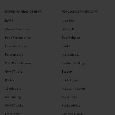
POPULÄRA BRANDS HERR
POPULÄRA BRANDS DAM
BOSS
Neo Noir
Moose Knuckles
Filippa K
Peak Performance
True Religion
Canada Goose
Inuikii
Parajumpers
Marc Jacobs
Polo Ralph Lauren
by Malene Birger
GANT tröja
Barbour
Barbour
GANT skor
J.Lindeberg
Moose Knuckles
Sail Racing
My Aurora
GANT jacka
Rockandblue
Fred Perry
Canada Goose