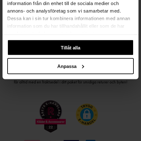
information från din enhet till de sociala medier och
PRENUMERERA PÅ VÅRT NYHETSBREV
annons- och analysföretag som vi samarbetar med.
Kvinna
Man
Dessa kan i sin tur kombinera informationen med annan
information som du har tillhandahållit eller som de har
samlat in när du har använt deras tjänster.
PRENUMERERA
Tillåt alla
HANDLA TRYGGT OCH SMIDIGT
Anpassa
Välj det betalsätt som passar dig med Klarna. Vi på Johnells erbjuder flera
bekväma fraktalternativ; utlämningsställe, hemleverans och paketskåp. Du
får alltid med en fraktsedel i ditt paket för smidiga returer och byten!