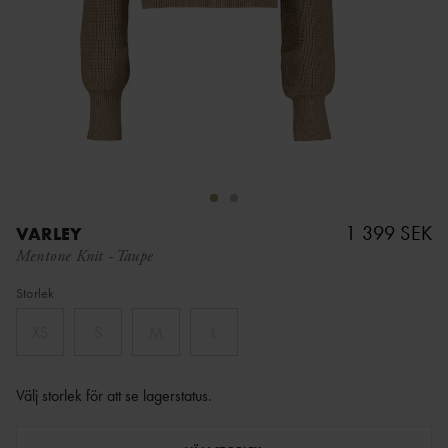
1 399 SEK
VARLEY
Mentone Knit
-
Taupe
Storlek
XS
S
M
L
Välj storlek för att se lagerstatus
.