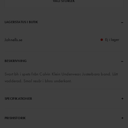
VÄLJ STORLEK
–
LAGERSTATUS I BUTIK
Johnells.se
Ej i lager
–
BESKRIVNING
Svart bh i spets från Calvin Klein Underwear. Justerbara band. Lätt
vadderad. Smal resår i bhns underkant.
+
SPECIFIKATIONER
+
PRISHISTORIK