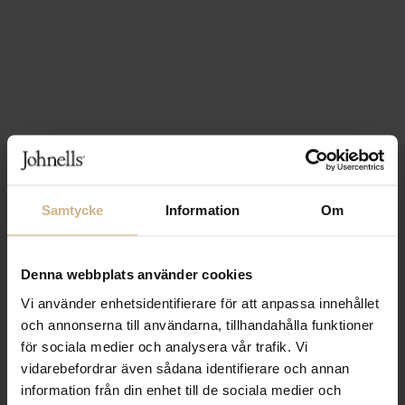
1-3 VARDAGARS LEVERANS
Samtycke
Information
Om
FRI FRAKT FRÅN 999 KR
SAMLA BONUS I KUNDKLUBBEN
Denna webbplats använder cookies
Vi använder enhetsidentifierare för att anpassa innehållet
och annonserna till användarna, tillhandahålla funktioner
Håll dig uppdaterad
för sociala medier och analysera vår trafik. Vi
PRENUMERERA PÅ VÅRT NYHETSBREV
vidarebefordrar även sådana identifierare och annan
information från din enhet till de sociala medier och