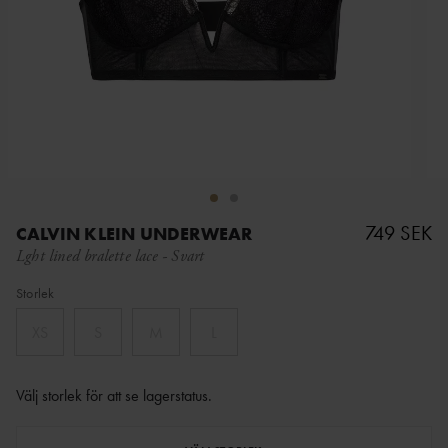
749 SEK
CALVIN KLEIN UNDERWEAR
Lght lined bralette lace
-
Svart
Storlek
XS
S
M
L
Välj storlek för att se lagerstatus
.