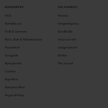
KUNDSERVICE
OM JOHNELLS
FAQ
Historia
Kontakta oss
Integritetspolicy
Frakt & Leverans
Kundklubb
Retur, Byte & Reklammation
Miljö och etik
Presentkort
Lediga tjänster
Dunguide
Butiker
#yesjohnells
The Journal
Cookies
Köpvillkor
Kampanjvillkor
Ångra ditt köp