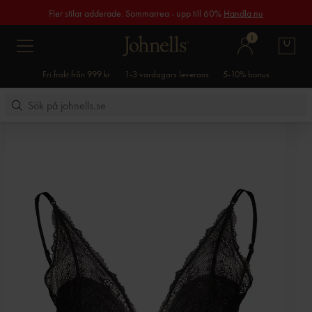
Fler stilar adderade. Sommarrea - upp till 60%
Handla nu
1
Fri frakt från 999 kr
1-3 vardagars leverans
5-10% bonus