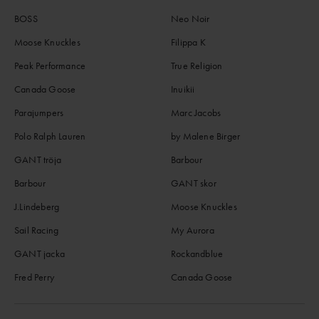
BOSS
Neo Noir
Moose Knuckles
Filippa K
Peak Performance
True Religion
Canada Goose
Inuikii
Parajumpers
Marc Jacobs
Polo Ralph Lauren
by Malene Birger
GANT tröja
Barbour
Barbour
GANT skor
J.Lindeberg
Moose Knuckles
Sail Racing
My Aurora
GANT jacka
Rockandblue
Fred Perry
Canada Goose