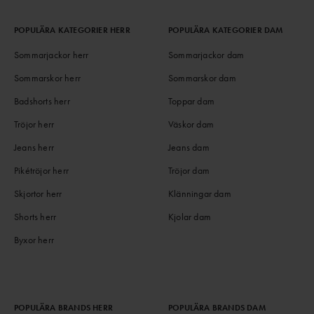
POPULÄRA KATEGORIER HERR
POPULÄRA KATEGORIER DAM
Sommarjackor herr
Sommarjackor dam
Sommarskor herr
Sommarskor dam
Badshorts herr
Toppar dam
Tröjor herr
Väskor dam
Jeans herr
Jeans dam
Pikétröjor herr
Tröjor dam
Skjortor herr
Klänningar dam
Shorts herr
Kjolar dam
Byxor herr
POPULÄRA BRANDS HERR
POPULÄRA BRANDS DAM