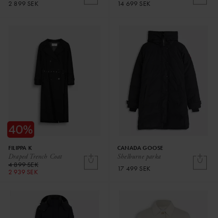
2 899 SEK
14 699 SEK
FILIPPA K
CANADA GOOSE
Draped Trench Coat
Shelburne parka
4 899 SEK
17 499 SEK
2 939 SEK