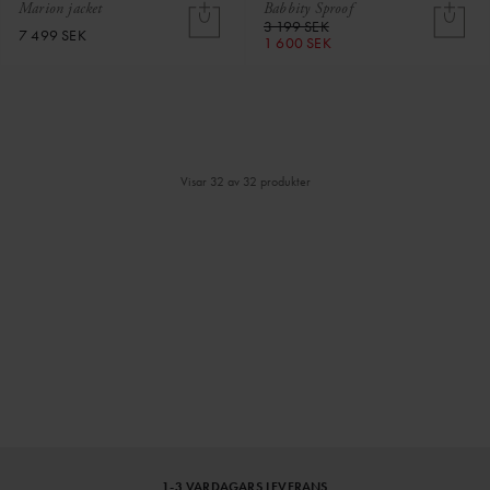
Marion jacket
Babbity Sproof
3 199 SEK
7 499 SEK
1 600 SEK
Visar 32 av 32 produkter
⌄
⌄
VISA MER
1-3 VARDAGARS LEVERANS