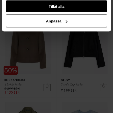
6 099 SEK
9 999 SEK
Tillåt alla
3 659 SEK
Anpassa
ROCKANDBLUE
NEUW
Thekla Jacket
Suede Zip Jacket
2 299 SEK
7 999 SEK
1 150 SEK