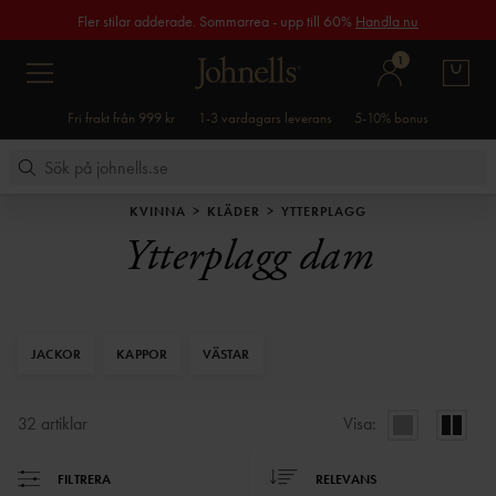
Fler stilar adderade. Sommarrea - upp till 60%
Handla nu
1
Fri frakt från 999 kr
1-3 vardagars leverans
5-10% bonus
KVINNA
KLÄDER
YTTERPLAGG
Ytterplagg dam
JACKOR
KAPPOR
VÄSTAR
32
artiklar
Visa:
FILTRERA
RELEVANS