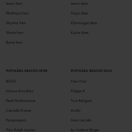
Jeans herr
Jeans dam
Pikétröjor herr
Tröjor dam
Skjortor herr
Klänningar dam
Shorts herr
Kjolar dam
Byxor herr
POPULÄRA BRANDS HERR
POPULÄRA BRANDS DAM
BOSS
Neo Noir
Moose Knuckles
Filippa K
Peak Performance
True Religion
Canada Goose
Inuikii
Parajumpers
Marc Jacobs
Polo Ralph Lauren
by Malene Birger