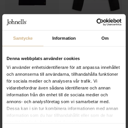
BUSNEL
NEUW
Gertrude
Leather zip jacket
5 599 SEK
5 999 SEK
Samtycke
Information
Om
Denna webbplats använder cookies
Vi använder enhetsidentifierare för att anpassa innehållet
och annonserna till användarna, tillhandahålla funktioner
för sociala medier och analysera vår trafik. Vi
vidarebefordrar även sådana identifierare och annan
information från din enhet till de sociala medier och
annons- och analysföretag som vi samarbetar med.
Dessa kan i sin tur kombinera informationen med annan
information som du har tillhandahållit eller som de har
BUSNEL
NEUW
samlat in när du har använt deras tjänster.
Indra Jacket
Suade Zip Jacket