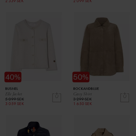
2 339 SEK
2 099 SEK
BUSNEL
ROCKANDBLUE
Elle Jacket
Cassy Shirt
5 099 SEK
3 299 SEK
3 059 SEK
1 650 SEK