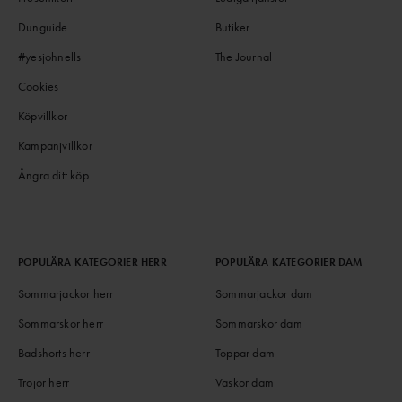
Dunguide
Butiker
#yesjohnells
The Journal
Cookies
Köpvillkor
Kampanjvillkor
Ångra ditt köp
POPULÄRA KATEGORIER HERR
POPULÄRA KATEGORIER DAM
Sommarjackor herr
Sommarjackor dam
Sommarskor herr
Sommarskor dam
Badshorts herr
Toppar dam
Tröjor herr
Väskor dam