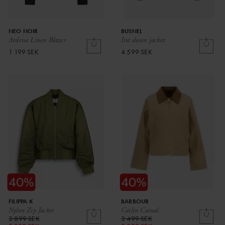
NEO NOIR
BUSNEL
Ardena Linen Blazer
Iva down jacket
1 199 SEK
4 599 SEK
FILIPPA K
BARBOUR
Nylon Zip Jacket
Catlin Casual
3 899 SEK
3 499 SEK