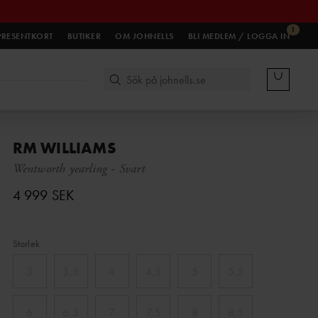
1
PRESENTKORT
BUTIKER
OM JOHNELLS
BLI MEDLEM / LOGGA IN
RM WILLIAMS
Wentworth yearling
-
Svart
4 999 SEK
Storlek
3
3,5
4
4,5
5
5,5
6
6,5
7
7,5
8
8,5