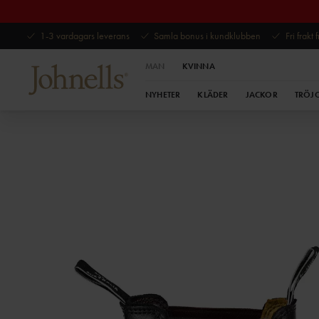
1-3 vardagars leverans
Samla bonus i kundklubben
Fri frakt
MAN
KVINNA
NYHETER
KLÄDER
JACKOR
TRÖJ