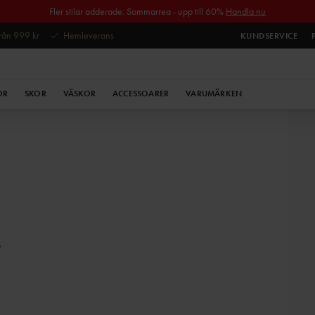
Fler stilar adderade. Sommarrea - upp till 60%
Handla nu
 från 999 kr
Hemleverans
KUNDSERVICE
OR
SKOR
VÄSKOR
ACCESSOARER
VARUMÄRKEN