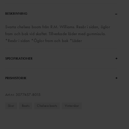
–
BESKRIVNING
Svarta chelsea boots från R.M. Williams. Resår i sidan, öglor
fram och bak vid skaftet. Tillverkade läder med gummisula.
*Resår i sidan *Öglor fram och bak *Läder
+
SPECIFIKATIONER
+
PRISHISTORIK
Art.nr.
3077457-8015
Skor
Boots
Chelsea boots
Vinterskor