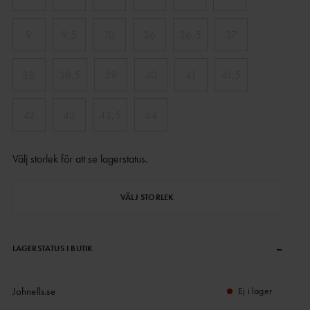
9
9,5
10
36
36,5
37
38
38,5
39
40
41
41,5
42
43
43,5
44
Välj storlek för att se lagerstatus
.
VÄLJ STORLEK
–
LAGERSTATUS I BUTIK
Johnells.se
Ej i lager