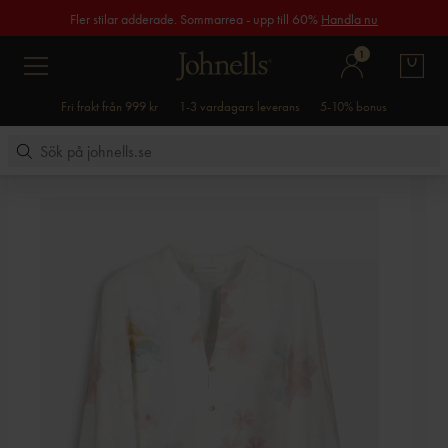
Fler stilar adderade. Sommarrea - upp till 60%
Handla nu
1
Fri frakt från 999 kr
1-3 vardagars leverans
5-10% bonus