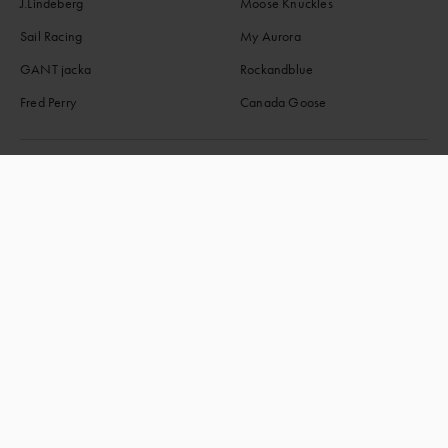
J.Lindeberg
Moose Knuckles
Sail Racing
My Aurora
GANT jacka
Rockandblue
Fred Perry
Canada Goose
Johnells.se drivs av Anders Johnell AB Org nr. 556029-7813