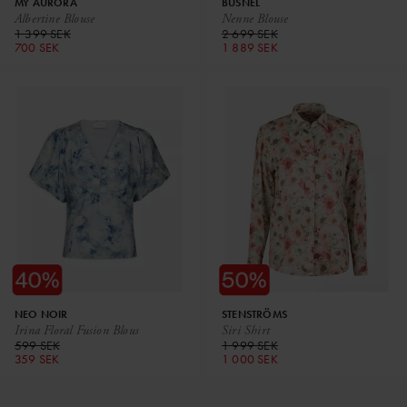
MY AURORA
BUSNEL
Albertine Blouse
Nenne Blouse
1 399 SEK
2 699 SEK
700 SEK
1 889 SEK
NEO NOIR
STENSTRÖMS
Irina Floral Fusion Blous
Siri Shirt
599 SEK
1 999 SEK
359 SEK
1 000 SEK