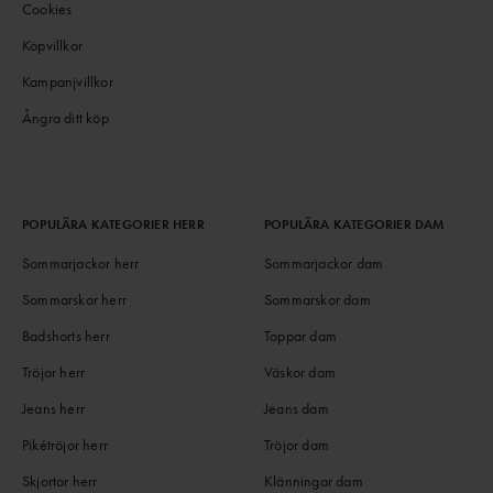
Cookies
Köpvillkor
Kampanjvillkor
Ångra ditt köp
POPULÄRA KATEGORIER HERR
POPULÄRA KATEGORIER DAM
Sommarjackor herr
Sommarjackor dam
Sommarskor herr
Sommarskor dam
Badshorts herr
Toppar dam
Tröjor herr
Väskor dam
Jeans herr
Jeans dam
Pikétröjor herr
Tröjor dam
Skjortor herr
Klänningar dam