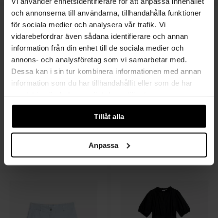
Vi använder enhetsidentifierare för att anpassa innehållet
och annonserna till användarna, tillhandahålla funktioner
för sociala medier och analysera vår trafik. Vi
vidarebefordrar även sådana identifierare och annan
information från din enhet till de sociala medier och
annons- och analysföretag som vi samarbetar med.
Dessa kan i sin tur kombinera informationen med annan
information som du har tillhandahållit eller som de har
samlat in när du har använt deras tjänster.
Tillåt alla
MY AURORA
MY AURORA
Hedda Linen Skirt
Andrine B Cashmere Cardi
Anpassa
1 399 SEK
3 399 SEK
839 SEK
1 700 SEK