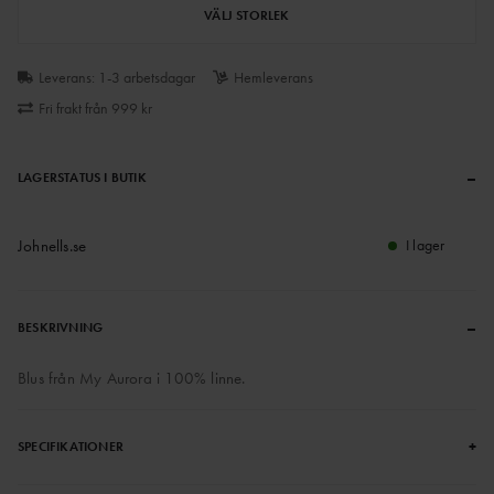
VÄLJ STORLEK
Leverans: 1-3 arbetsdagar
Hemleverans
Fri frakt från 999 kr
–
LAGERSTATUS I BUTIK
Johnells.se
I lager
–
BESKRIVNING
Blus från My Aurora i 100% linne.
+
SPECIFIKATIONER