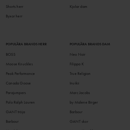
Shorts herr
Kjolar dam
Byxor herr
POPULÄRA BRANDS HERR
POPULÄRA BRANDS DAM
BOSS
Neo Noir
Moose Knuckles
Filippa K
Peak Performance
True Religion
Canada Goose
Inuikii
Parajumpers
Marc Jacobs
Polo Ralph Lauren
by Malene Birger
GANT tröja
Barbour
Barbour
GANT skor